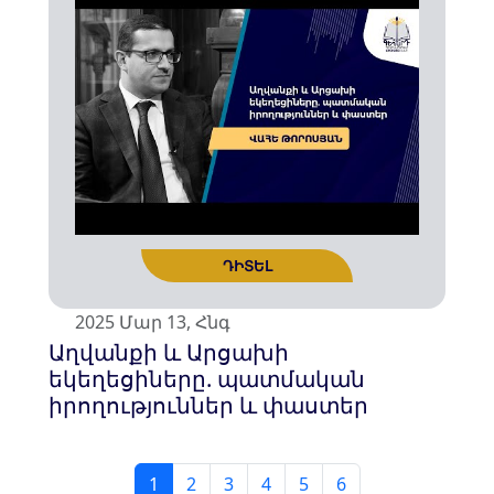
2025 Մար 13, Հնգ
Աղվանքի և Արցախի
եկեղեցիները. պատմական
իրողություններ և փաստեր
ԴԻՏԵԼ
1
2
3
4
5
6