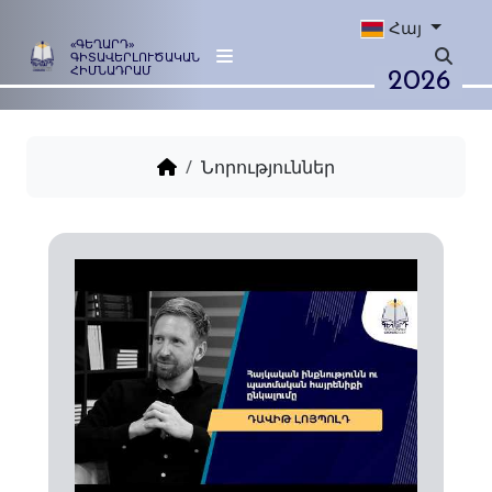
Հայ
«ԳԵՂԱՐԴ»
ԳԻՏԱՎԵՐԼՈՒԾԱԿԱՆ
2026
ՀԻՄՆԱԴՐԱՄ
Նորություններ