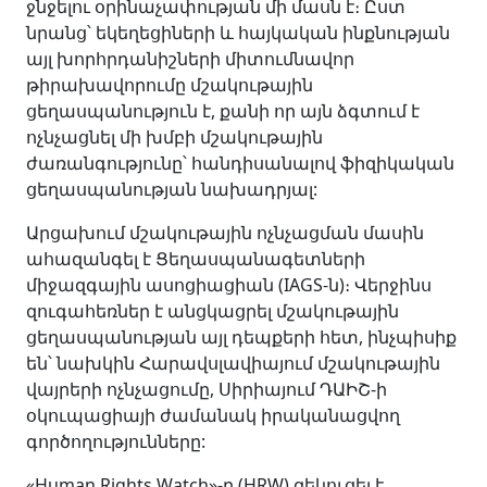
ջնջելու օրինաչափության մի մասն է։ Ըստ
նրանց՝ եկեղեցիների և հայկական ինքնության
այլ խորհրդանիշների միտումնավոր
թիրախավորումը մշակութային
ցեղասպանություն է, քանի որ այն ձգտում է
ոչնչացնել մի խմբի մշակութային
ժառանգությունը՝ հանդիսանալով ֆիզիկական
ցեղասպանության նախադրյալ:
Արցախում մշակութային ոչնչացման մասին
ահազանգել է Ցեղասպանագետների
միջազգային ասոցիացիան (IAGS-ն)։ Վերջինս
զուգահեռներ է անցկացրել մշակութային
ցեղասպանության այլ դեպքերի հետ, ինչպիսիք
են՝ նախկին Հարավսլավիայում մշակութային
վայրերի ոչնչացումը, Սիրիայում ԴԱԻՇ-ի
օկուպացիայի ժամանակ իրականացվող
գործողությունները:
«Human Rights Watch»-ը (HRW) զեկուցել է