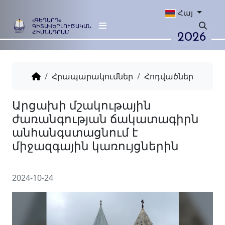
Հայ
«ԳԵՂԱՐԴ»
ԳԻՏԱՎԵՐԼՈՒԾԱԿԱՆ
2026
ՀԻՄՆԱԴՐԱՄ
Հրապարակումներ
Հոդվածներ
Արցախի մշակութային
ժառանգության ճակատագ
անհանգստացնում է
միջազգային կառույցներին
2024-10-24