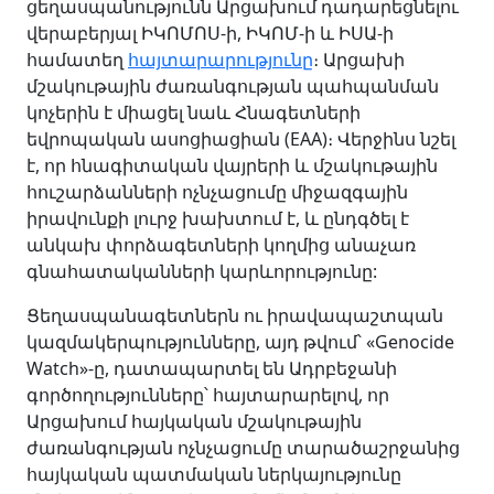
ցեղասպանությունն Արցախում դադարեցնելու
վերաբերյալ ԻԿՈՄՈՍ-ի, ԻԿՈՄ-ի և ԻՍԱ-ի
համատեղ
հայտարարությունը
։ Արցախի
մշակութային ժառանգության պահպանման
կոչերին է միացել նաև Հնագետների
եվրոպական ասոցիացիան (EAA)։ Վերջինս նշել
է, որ հնագիտական վայրերի և մշակութային
հուշարձանների ոչնչացումը միջազգային
իրավունքի լուրջ խախտում է, և ընդգծել է
անկախ փորձագետների կողմից անաչառ
գնահատականների կարևորությունը:
Ցեղասպանագետներն ու իրավապաշտպան
կազմակերպությունները, այդ թվում՝ «Genocide
Watch»-ը, դատապարտել են Ադրբեջանի
գործողությունները՝ հայտարարելով, որ
Արցախում հայկական մշակութային
ժառանգության ոչնչացումը տարածաշրջանից
հայկական պատմական ներկայությունը