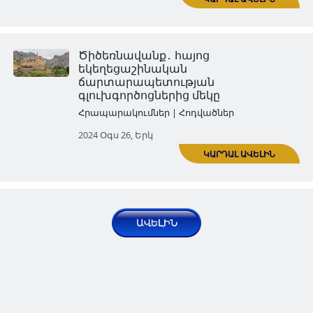
Արցախի խորհրդարանի շեն
ոչնչացումը՝ խորհրդանշակա
հարված ժողովրդավարությ