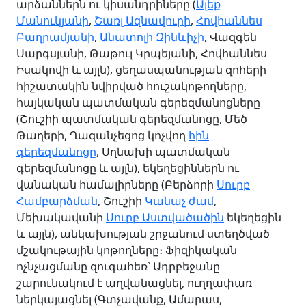
արձաններն ու կիսանդրիները (
Ալեք
Մանուկյանի
,
Շառլ Ազնավուրի
,
Հովհաննես
Բաղրամյանի
,
Անատոլի Զինևիչի
, Վազգեն
Սարգսյանի, Թաթուլ Կրպեյանի, Հովհաննես
Իսակովի և այլն), ցեղասպանության զոհերի
հիշատակին նվիրված հուշակոթողները,
հայկական պատմական գերեզմանոցները
(Շուշիի պատմական գերեզմանոցը, Մեծ
Թաղերի, Ղազանչեցոց կոչվող
հին
գերեզմանոցը
, Սղնախի պատմական
գերեզմանոցը և այլն), եկեղեցիններն ու
վանական համալիրները (Բերձորի
Սուրբ
Համբարձման
, Շուշիի
Կանաչ ժամ
,
Մեխակավանի
Սուրբ Աստվածածին
եկեղեցին
և այլն), անկախության շրջանում ստեղծված
մշակութային կոթողները։ Ֆիզիկական
ոչնչացմանը զուգահեռ՝ Ադրբեջանը
շարունակում է աղվանացնել, ուղղափառ
ներկայացնել (Գտչավանք, Ամարաս,