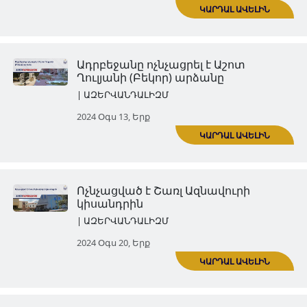
Ադրբեջանը հիմնահատակ ոչ
է Բերձորի Սուրբ Համբարձմ
եկեղեցին
| ԱԶԵՐՎԱՆԴԱԼԻԶՄ
ԿԱՐ
2024 Հուլ 30, Երք
Ադրբեջանի վանդալիզմի զոհ 
դարձել Շուշիի Ղազանչեցոց
գերեզմանոցը (Հին գերեզման
| ԱԶԵՐՎԱՆԴԱԼԻԶՄ
2024 Օգս 06, Երք
ԿԱՐ