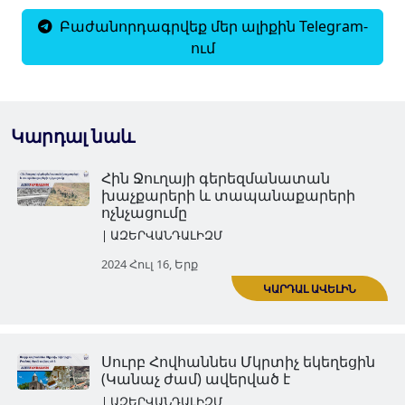
Բաժանորդագրվեք մեր ալիքին Telegram-
ում
Կարդալ նաև