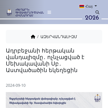
Հայ
«ԳԵՂԱՐԴ»
ԳԻՏԱՎԵՐԼՈՒԾԱԿԱՆ
2026
ՀԻՄՆԱԴՐԱՄ
ԱԶԵՐՎԱՆԴԱԼԻԶՄ
Ադրբեջանի հերթական
վանդալիզմը․ ոչնչացված է
Մեխակավանի Սբ․
Աստվածածին եկեղեցին
2024-09-10