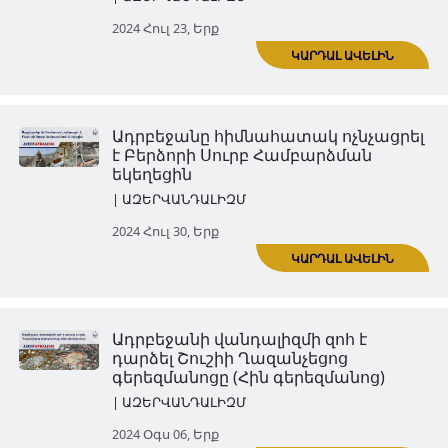
Հին Ջուղայի գերեզմանատա
խաչքարերի և տապանաքար
ոչնչացումը
| ԱԶԵՐՎԱՆԴԱԼԻԶՄ
2024 Հուլ 16, Երք
Սուրբ Հովհաննես Մկրտիչ եկ
(Կանաչ ժամ) ավերված է
| ԱԶԵՐՎԱՆԴԱԼԻԶՄ
ԿԱՐ
2024 Հուլ 23, Երք