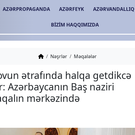
AZƏRPROPAGANDA
AZƏRFEYK
AZƏRVANDALLIQ
BIZIM HAQQIMIZDA
Nəşrlər
Məqalələr
Əsədovun ətrafında hal
daralır: Azərbaycanın Ba
qalmaqalın mərkəzində