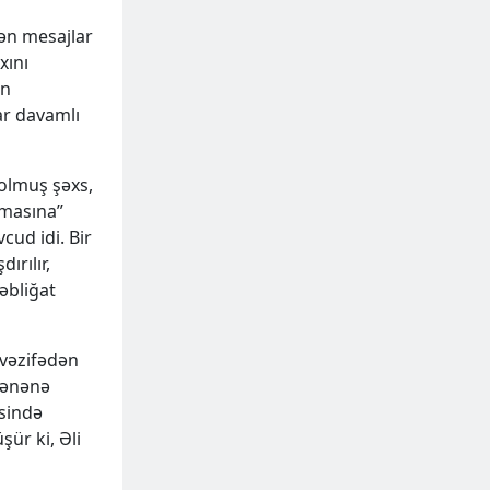
ən mesajlar
xını
in
ar davamlı
 olmuş şəxs,
lmasına”
cud idi. Bir
ırılır,
təbliğat
vəzifədən
 ənənə
sində
ür ki, Əli