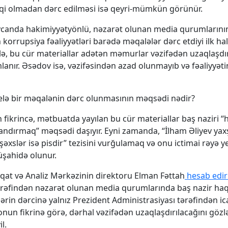
iqi olmadan dərc edilməsi isə qeyri-mümkün görünür.
ycanda hakimiyyətyönlü, nəzarət olunan media qurumlarını
orrupsiya fəaliyyətləri barədə məqalələr dərc etdiyi ilk hal 
ə, bu cür materiallar adətən məmurlar vəzifədən uzaqlaşdı
lanır. Əsədov isə, vəzifəsindən azad olunmayıb və fəaliyyət
elə bir məqalənin dərc olunmasının məqsədi nədir?
n fikrincə, mətbuatda yayılan bu cür materiallar baş naziri 
landırmaq” məqsədi daşıyır. Eyni zamanda, “İlham Əliyev yaxşı
 şəxslər isə pisdir” tezisini vurğulamaq və onu ictimai rəyə 
şahidə olunur.
qat və Analiz Mərkəzinin direktoru Elman Fəttah
hesab edir
rəfindən nəzarət olunan media qurumlarında baş nazir ha
ərin dərcinə yalnız Prezident Administrasiyası tərəfindən ica
n onun fikrinə görə, dərhal vəzifədən uzaqlaşdırılacağını göz
l.