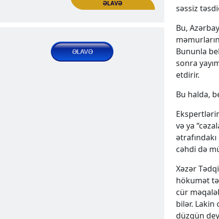
yaddaş” axtarışı
səssiz təsd
Nəşrlər | Məqalələr
Bu, Azərba
məmurların k
2025 Apr 22, Tue
Bununla bel
sonra yayım
etdirir.
Bu halda, b
Ekspertləri
və ya “cəza
ətrafındakı
Faktlar mane olanda. Azərbaycan
cəhdi də mü
təbliğat maşınının “Geğard” fonduna
ƏLAVƏ
Xəzər Tədqi
hücumları
hökumət tə
Nəşrlər | Məqalələr
cür məqaləl
bilər. Laki
2025 May 05, Mon
düzgün deyi