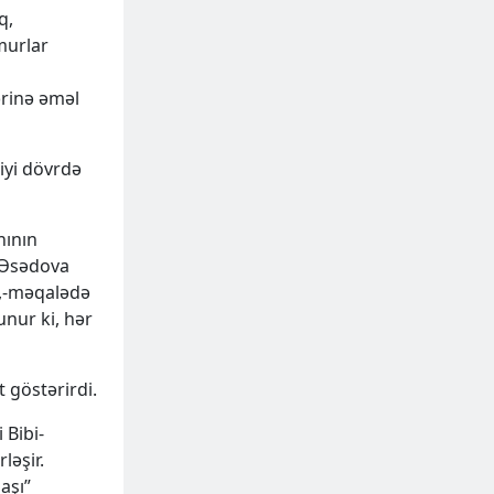
q,
murlar
ərinə əməl
iyi dövrdə
nının
i Əsədova
”,-məqalədə
unur ki, hər
 göstərirdi.
 Bibi-
ləşir.
aşı”