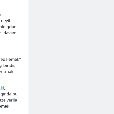
n
deyil.
rıldıqdan
ini davam
“hədələmək”
 biridir,
yeritmək
 ki
,
qqında bu
zə verilə
ləmək