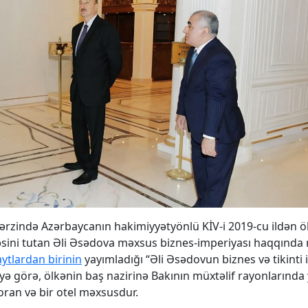
ərzində Azərbaycanın hakimiyyətyönlü KİV-i 2019-cu ildən ö
fəsini tutan Əli Əsədova məxsus biznes-imperiyası haqqında
ytlardan birinin
yayımladığı “Əli Əsədovun biznes və tikinti 
yə görə, ölkənin baş nazirinə Bakının müxtəlif rayonlarında
toran və bir otel məxsusdur.