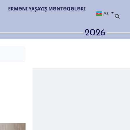
ERMƏNI YAŞAYIŞ MƏNTƏQƏLƏRI
Az
2026
qa getdikcə
ş naziri