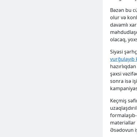
Bəzən bu cü
olur və kon
davamlı xar
məhdudlaşdı
olacaq, yox
Siyasi şərh
vurğulayıb k
hazırlıqdan
şəxsi vəzif
ƏLAVƏ
sonra isə iş
kampaniyası
Keçmiş səfi
uzaqlaşdırı
formalaşıb
materiallar
Əsədovun iş