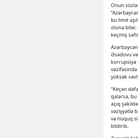
Onun sözləri
“Azərbayca
bu limit aş
oluna bilər.
keçmiş səfir
Azərbaycanl
Əsədovu və
korrupsiya 
vəzifəsində
yüksək səviy
“Keçən dəfə
qalarsa, bu
açıq şəkildə
vəziyyətlə b
və hüquq si
bildirib.