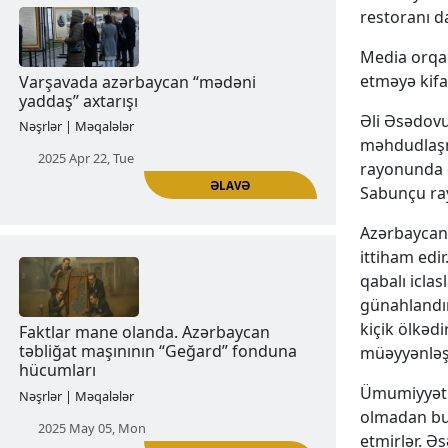
restoranı d
Media orqan
etməyə kifa
ƏLAVƏ
Əli Əsədovu
Azərbaycan Respublikasının Qarsa
məhdudlaşmı
qarşı ambisiyaları (1918-1920-ci illər)
rayonunda q
Nəşrlər | Məqalələr
Sabunçu ray
2025 Apr 04, Fri
Azərbaycan 
ittiham edir
qabalı icla
günahlandır
kiçik ölkəd
müəyyənləşd
Ümumiyyətlə
olmadan bu
ƏLAVƏ
Varşavada azərbaycan “mədəni
etmirlər. Ə