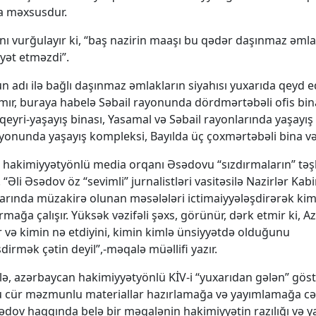
a məxsusdur.
ı vurğulayır ki, “baş nazirin maaşı bu qədər daşınmaz əmla
yət etməzdi”.
n adı ilə bağlı daşınmaz əmlakların siyahısı yuxarıda qeyd ed
r, buraya habelə Səbail rayonunda dördmərtəbəli ofis bina
eyri-yaşayış binası, Yasamal və Səbail rayonlarında yaşayış 
onunda yaşayış kompleksi, Bayılda üç çoxmərtəbəli bina və s
hakimiyyətyönlü media orqanı Əsədovu “sızdırmaların” təş
. “Əli Əsədov öz “sevimli” jurnalistləri vasitəsilə Nazirlər Kab
slarında müzakirə olunan məsələləri ictimaiyyələşdirərək kim
mağa çalışır. Yüksək vəzifəli şəxs, görünür, dərk etmir ki, 
ir və kimin nə etdiyini, kimin kimlə ünsiyyətdə olduğunu
irmək çətin deyil”,-məqalə müəllifi yazır.
, azərbaycan hakimiyyətyönlü KİV-i “yuxarıdan gələn” göst
 cür məzmunlu materiallar hazırlamağa və yayımlamağa cə
sədov haqqında belə bir məqalənin hakimiyyətin razılığı və ya