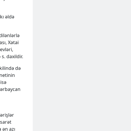
kı əldə
ilənlərlə
sı, Xətai
evləri,
. daxildir.
kilində də
inetinin
isə
Azərbaycan
ərişlər
sarət
 ən azı