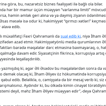
nə görə, bu, nəzarətsiz biznes fəaliyyəti ilə bağlı ola bilər.
nda hər bir məmur üçün müəyyən “varlanma limiti” mövcud
ılırsa, həmin əmlək geri alına və ya dəymiş ziyanın ödənilməsi
 Əsas məsələ isə odur ki, hakimiyyət “qırmızı xətləri” keçməs
 əlavə edib.
ı müxalifətçi Fəxri Qəhrəmanlı da
sual edib ki
, niyə İlham Əl
zifədən azad etmir. Hakimiyyətyönlü media qurumlarının Ə
faktları barədə məqalələr dərc etməsinə baxmayaraq, o, hə
 qalmağa davam edir. Siyasətçinin fikrincə, korrupsiya artıq
yəsində leqallaşdırılıb.
 yazmışdıq ki, əgər Əli Əsədov bu məqalələrdən sonra da v
 o demək olacaq ki, İlham Əliyev öz hökumətində korrupsiya 
 qəbul edib. Beləliklə, o, cəmiyyətə də bir mesaj verib ki, siz
arışmalısınız. Aydındır ki, bu ölkədə kimin cinayət törətdiyi
stemi deyil, məhz İlham Əliyev müəyyən edir”,-deyə Qəhrəm