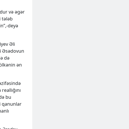
dur və əgər
 tələb
in”,-deyə
iyev Əli
li Əsədovun
lə də
 ölkənin ən
əzifəsində
reallığını
 də bu
ni qanunlar
anlı