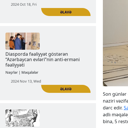
Mədəniyyət-anti erməni təbliğat
vasitəsi
Xəbərlər | Bəyanatlar
2024 Oct 18, Fri
ƏLAVƏ
Son günlər 
Diasporda fəaliyyət göstərən
naziri vəzi
“Azərbaycan evləri”nin anti-erməni
dərc edir.
Sa
fəaliyyəti
adlı məqalə
bina, 5 res
Nəşrlər | Məqalələr