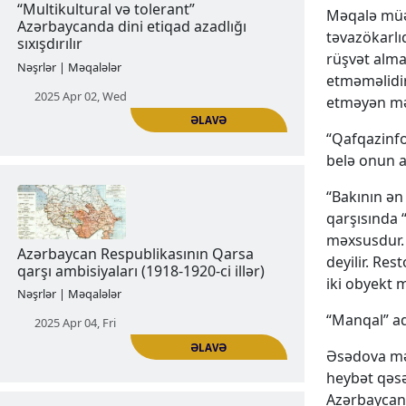
Məqalə müəl
2024 Nov 13, Wed
təvazökarlı
rüşvət alma
etməməlidir
etməyən mə
“Qafqazinfo
ƏLAVƏ
belə onun ad
“Bakının ə
“Multikultural və tolerant”
qarşısında 
Azərbaycanda dini etiqad azadlığı
məxsusdur.
sıxışdırılır
deyilir. Res
iki obyekt m
Nəşrlər | Məqalələr
“Manqal” ad
2025 Apr 02, Wed
Əsədova məx
heybət qəsə
Azərbaycanı