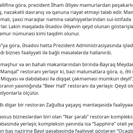
lifinə görə, prezident İlham Əliyev məmurlardan peşəkarlı
q, nəzakətli davranış və qanuna riayət etməyi tələb edir. Mə
malı, şəxsi maraqlar naminə səlahiyyətlərindən sui-istifadə
lər. Lakin məqalədə Əsədov Əliyevin qeyd olunan göstərişl
mur nümunəsi kimi təqdim olunur.
”ya görə, Əsədov hətta Prezident Administrasiyasında işləd
ı biznes fəaliyyəti ilə bağlı məsələlərdə hallanırdı.
n məşhur və ən bahalı məkanlarından birində-Bayraq Meyda
“Manqal” restoranı yerləşir ki, bəzi məlumatlara görə, o, Əl
 Miqyası və dəbdəbəsi ilə diqqət çəkməməsi mümkün deyil
toranın yaxınlığında “Beer Hall” restoranı da yerləşir. Qeyd ol
ilyonlarla ölçülür.
lı digər bir restoran Zağulba yaşayış məntəqəsidə fəaliyyəət
sus bizneslərdən biri olan “Nar şərab” restoran kompleksi
bəsində yerləşir, kompleksin yanında isə “Sapphire” oteli yer
n baş nazirinə Bayıl qəsəbəsində fəaliyyət göstərən “Ocaqb