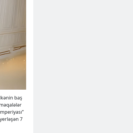
lkənin baş
 məqalələr
imperiyası”
 yerləşən 7