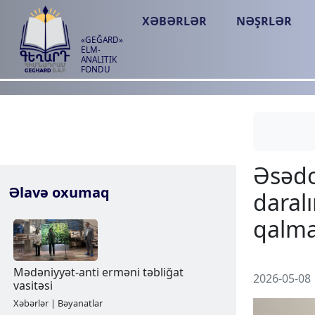
XƏBƏRLƏR
NƏŞRLƏR
«GEĞARD»
ELM-
ANALITIK
FONDU
Əlavə oxumaq
2026-05-08