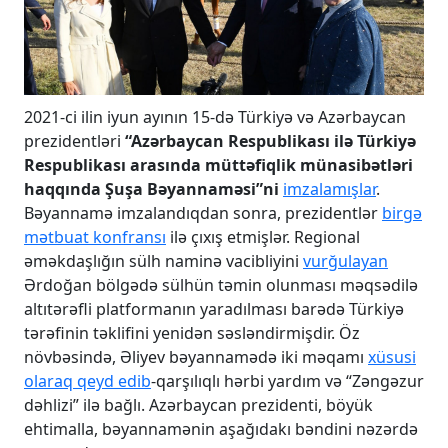
2021-ci ilin iyun ayının 15-də Türkiyə və Azərbaycan
prezidentləri
“Azərbaycan Respublikası ilə Türkiyə
Respublikası arasında müttəfiqlik münasibətləri
haqqında Şuş
a
Bəyannaməsi”ni
imzalamışlar
.
Bəyannamə imzalandıqdan sonra, prezidentlər
birgə
mətbuat konfransı
ilə çıxış etmişlər. Regional
əməkdaşlığın sülh naminə vacibliyini
vurğulayan
Ərdoğan bölgədə sülhün təmin olunması məqsədilə
altıtərəfli platformanın yaradılması barədə Türkiyə
tərəfinin təklifini yenidən səsləndirmişdir. Öz
növbəsində, Əliyev bəyannamədə iki məqamı
xüsusi
olaraq qeyd edib
-qarşılıqlı hərbi yardım və “Zəngəzur
dəhlizi” ilə bağlı. Azərbaycan prezidenti, böyük
ehtimalla, bəyannamənin aşağıdakı bəndini nəzərdə