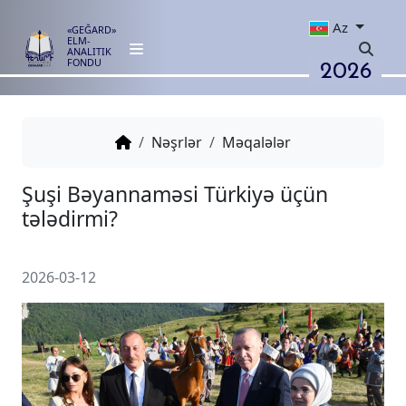
Az
«GEĞARD»
ELM-
ANALITIK
2026
FONDU
Nəşrlər
Məqalələr
Şuşi Bəyannaməsi Türkiyə üçü
tələdirmi?
2026-03-12