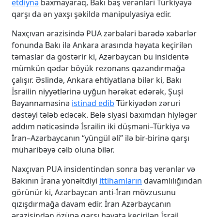
etdiynə
baxmayaraq, Bakı baş verənləri Türkiyəyə
qarşı da ən yaxşı şəkildə manipulyasiya edir.
Naxçıvan ərazisində PUA zərbələri barədə xəbərlər
fonunda Bakı ilə Ankara arasında həyata keçirilən
təmaslar da göstərir ki, Azərbaycan bu insidentə
mümkün qədər böyük rezonans qazandırmağa
çalışır. Əslində, Ankara ehtiyatlana bilər ki, Bakı
İsrailin niyyətlərinə uyğun hərəkət edərək, Şuşi
Bəyannaməsinə
istinad edib
Türkiyədən zəruri
dəstəyi tələb edəcək. Belə siyasi baxımdan hiyləgər
addım nəticəsində İsrailin iki düşməni–Türkiyə və
İran–Azərbaycanın “yüngül əli” ilə bir-birinə qarşı
müharibəyə cəlb oluna bilər.
Naxçıvan PUA insidentindən sonra baş verənlər və
Bakının İrana yönəltdiyi
ittihamların
davamlılığından
görünür ki, Azərbaycan anti-İran mövzusunu
qızışdırmağa davam edir. İran Azərbaycanın
ərazisindən özünə qarşı həyata keçirilən İsrail