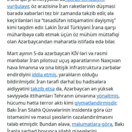
vurğulayır
, öz ərazisinə İran raketlərinin düşməsi
barədə xəbərləri tez bir zamanda təkzib edir, ələ
keçirilənləri isə “təsadüfən istiqamətini dəyişmiş”
kimi təqdim edir. Lakin İsrail Türkiyəni İrana qarşı
müharibəyə cəlb etmək üçün öz mühüm müttəfiqi
olan Azərbaycandan məharətlə istifadə edə bilər.
Mart ayının 5-də azərbaycan KİV-ləri və rəsmi
mənbələr İran pilotsuz uçuş aparatlarının Naxçıvan
hava limanına və ona bitişik infrastruktura zərbələr
endirdiyini
iddia etmiş
, yaralıların olduğu
bildirilmişdir. İran tərəfi dərhal bu hadisələrə
aidiyyətini
təkzib etsə
də, Azərbaycan ən yüksək
səviyyədə ittihamları Tehranın ünvanına
yönəltmiş
,
hücumu hətta terror aktı kimi
qiymətləndirmişdir
.
Bakı İran Silahlı Qüvvələrinin insidentə görə üzr
istəməsini və məsul şəxslərin cəzalandırılmasını
tələb etmişdir. Bundan əlavə,
məlumatlara görə
, Bakı
İranla sərhəd boyunca silahlı qüvvələrini