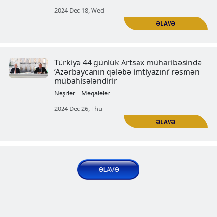
İğdır azərbaycanlaşdırılır
Nəşrlər | Məqalələr
2024 Dec 03, Tue