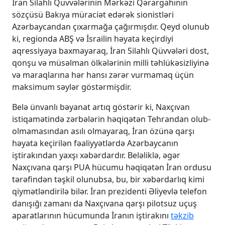
İran Silahlı Qüvvələrinin Mərkəzi Qərargahının
sözçüsü Bakıya müraciət edərək sionistləri
Azərbaycandan çıxarmağa çağırmışdır. Qeyd olunub
ki, regionda ABŞ və İsrailin həyata keçirdiyi
aqressiyaya baxmayaraq, İran Silahlı Qüvvələri dost,
qonşu və müsəlman ölkələrinin milli təhlükəsizliyinə
və maraqlarına hər hansı zərər vurmamaq üçün
maksimum səylər göstərmişdir.
Belə ünvanlı bəyanat artıq göstərir ki, Naxçıvan
istiqamətində zərbələrin həqiqətən Tehrandan olub-
olmamasından asılı olmayaraq, İran özünə qarşı
həyata keçirilən fəaliyyətlərdə Azərbaycanın
iştirakından yaxşı xəbərdardır. Beləliklə, əgər
Naxçıvana qarşı PUA hücumu həqiqətən İran ordusu
tərəfindən təşkil olunubsa, bu, bir xəbərdarlıq kimi
qiymətləndirilə bilər. İran prezidenti Əliyevlə telefon
danışığı zamanı da Naxçıvana qarşı pilotsuz uçuş
aparatlarının hücumunda İranın iştirakını
təkzib