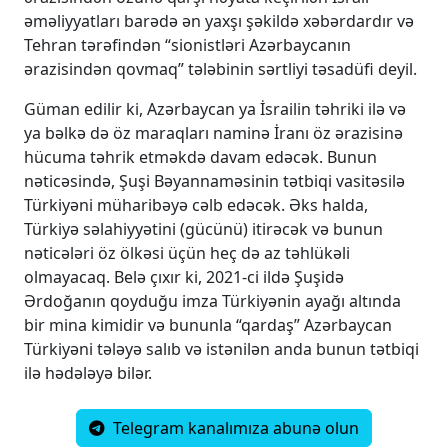
əməliyyatları barədə ən yaxşı şəkildə xəbərdardır və
Tehran tərəfindən “sionistləri Azərbaycanın
ərazisindən qovmaq” tələbinin sərtliyi təsadüfi deyil.
Güman edilir ki, Azərbaycan ya İsrailin təhriki ilə və
ya bəlkə də öz maraqları naminə İranı öz ərazisinə
hücuma təhrik etməkdə davam edəcək. Bunun
nəticəsində, Şuşi Bəyannaməsinin tətbiqi vasitəsilə
Türkiyəni müharibəyə cəlb edəcək. Əks halda,
Türkiyə səlahiyyətini (gücünü) itirəcək və bunun
nəticələri öz ölkəsi üçün heç də az təhlükəli
olmayacaq. Belə çıxır ki, 2021-ci ildə Şuşidə
Ərdoğanın qoyduğu imza Türkiyənin ayağı altında
bir mina kimidir və bununla “qardaş” Azərbaycan
Türkiyəni tələyə salıb və istənilən anda bunun tətbiqi
ilə hədələyə bilər.
Telegram kanalımıza abunə olun