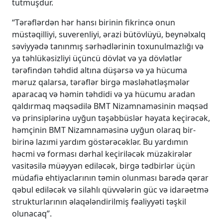
tutmuşdur.
“Tərəflərdən hər hansı birinin fikrincə onun
müstəqilliyi, suverenliyi, ərazi bütövlüyü, beynəlxalq
səviyyədə tanınmış sərhədlərinin toxunulmazlığı və
ya təhlükəsizliyi üçüncü dövlət və ya dövlətlər
tərəfindən təhdid altına düşərsə və ya hücuma
məruz qalarsa, tərəflər birgə məsləhətləşmələr
aparacaq və həmin təhdidi və ya hücumu aradan
qaldırmaq məqsədilə BMT Nizamnaməsinin məqsəd
və prinsiplərinə uyğun təşəbbüslər həyata keçirəcək,
həmçinin BMT Nizamnaməsinə uyğun olaraq bir-
birinə lazımi yardım göstərəcəklər. Bu yardımın
həcmi və forması dərhal keçiriləcək müzakirələr
vasitəsilə müəyyən ediləcək, birgə tədbirlər üçün
müdafiə ehtiyaclarının təmin olunması barədə qərar
qəbul ediləcək və silahlı qüvvələrin güc və idarəetmə
strukturlarının əlaqələndirilmiş fəaliyyəti təşkil
olunacaq”.