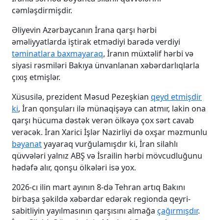
cəmləşdirmişdir.
Əliyevin Azərbaycanın İrana qarşı hərbi
əməliyyatlarda iştirak etmədiyi barədə verdiyi
təminatlara baxmayaraq
, İranın müxtəlif hərbi və
siyasi rəsmiləri Bakıya ünvanlanan xəbərdarlıqlarla
çıxış etmişlər.
Xüsusilə, prezident Məsud Pezeşkian
qeyd etmişdir
ki
, İran qonşuları ilə münaqişəyə can atmır, lakin ona
qarşı hücuma dəstək verən ölkəyə çox sərt cavab
verəcək. İran Xarici İşlər Nazirliyi də oxşar məzmunlu
bəyanat
yayaraq vurğulamışdır ki, İran silahlı
qüvvələri yalnız ABŞ və İsrailin hərbi mövcudluğunu
hədəfə alır, qonşu ölkələri isə yox.
2026-cı ilin mart ayının 8-də Tehran artıq Bakını
birbaşa şəkildə xəbərdar edərək regionda qeyri-
sabitliyin yayılmasının qarşısını almağa
çağırmışdır
.