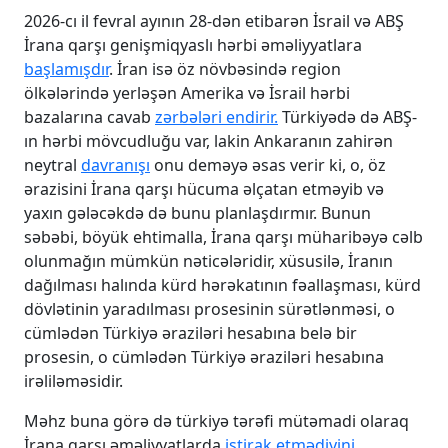
2026-cı il fevral ayının 28-dən etibarən İsrail və ABŞ
İrana qarşı genişmiqyaslı hərbi əməliyyatlara
başlamışdır
. İran isə öz növbəsində region
ölkələrində yerləşən Amerika və İsrail hərbi
bazalarına cavab
zərbələri endirir.
Türkiyədə də ABŞ-
ın hərbi mövcudluğu var, lakin Ankaranın zahirən
neytral
davranışı
onu deməyə əsas verir ki, o, öz
ərazisini İrana qarşı hücuma əlçatan etməyib və
yaxın gələcəkdə də bunu planlaşdırmır. Bunun
səbəbi, böyük ehtimalla, İrana qarşı müharibəyə cəlb
olunmağın mümkün nəticələridir, xüsusilə, İranın
dağılması halında kürd hərəkatının fəallaşması, kürd
dövlətinin yaradılması prosesinin sürətlənməsi, o
cümlədən Türkiyə əraziləri hesabına belə bir
prosesin, o cümlədən Türkiyə əraziləri hesabına
irəliləməsidir.
Məhz buna görə də türkiyə tərəfi mütəmadi olaraq
İrana qarşı əməliyyatlarda
iştirak etmədiyini