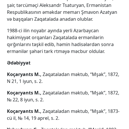
şair, tərcüməçi Aleksandr Tsaturyan, Ermənistan
Respublikasının əməkdar memarı Şmavon Azatyan
və başqaları Zaqatalada anadan olublar.
1988-ci ilin noyabr ayında yerli Azərbaycan
hakimiyyət orqanları Zaqatalada ermənilərin
qırğınlarını təşkil edib, həmin hadisələrdən sonra
ermənilər şəhəri tərk rtməyə məcbur oldular.
Ədəbiyyat
Koçaryants M.,
Zaqataladan məktub, “Mşak”, 1872,
N 21, 1 iyun, s. 2.
Koçaryants M.,
Zaqataladan məktub, “Mşak”, 1872,
№ 22, 8 iyun, s. 2.
Koçaryants M.,
Zaqataladan məktub, “Mşak”, 1873-
cü il, № 14, 19 aprel, s. 2.