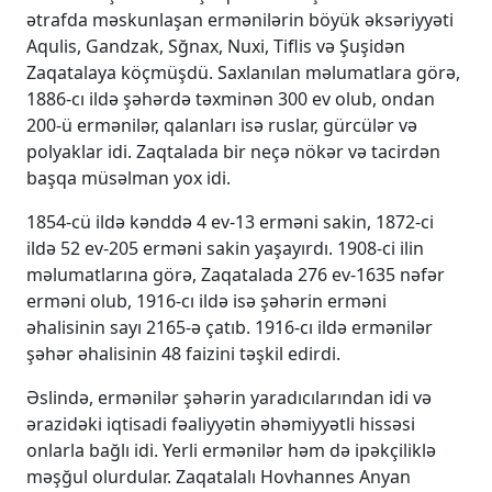
ətrafda məskunlaşan ermənilərin böyük əksəriyyəti
Aqulis, Gandzak, Sğnax, Nuxi, Tiflis və Şuşidən
Zaqatalaya köçmüşdü. Saxlanılan məlumatlara görə,
1886-cı ildə şəhərdə təxminən 300 ev olub, ondan
200-ü ermənilər, qalanları isə ruslar, gürcülər və
polyaklar idi. Zaqtalada bir neçə nökər və tacirdən
başqa müsəlman yox idi.
1854-cü ildə kənddə 4 ev-13 erməni sakin, 1872-ci
ildə 52 ev-205 erməni sakin yaşayırdı. 1908-ci ilin
məlumatlarına görə, Zaqatalada 276 ev-1635 nəfər
erməni olub, 1916-cı ildə isə şəhərin erməni
əhalisinin sayı 2165-ə çatıb. 1916-cı ildə ermənilər
şəhər əhalisinin 48 faizini təşkil edirdi.
Əslində, ermənilər şəhərin yaradıcılarından idi və
ərazidəki iqtisadi fəaliyyətin əhəmiyyətli hissəsi
onlarla bağlı idi. Yerli ermənilər həm də ipəkçiliklə
məşğul olurdular. Zaqatalalı Hovhannes Anyan