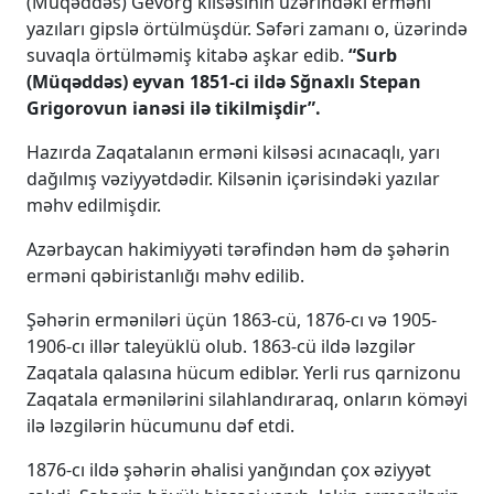
(Müqəddəs) Gevorg kilsəsinin üzərindəki erməni
yazıları gipslə örtülmüşdür. Səfəri zamanı o, üzərində
suvaqla örtülməmiş kitabə aşkar edib.
“Surb
(Müqəddəs) eyvan 1851-ci ildə Sğnaxlı Stepan
Grigorovun ianəsi ilə tikilmişdir”.
Hazırda Zaqatalanın erməni kilsəsi acınacaqlı, yarı
dağılmış vəziyyətdədir. Kilsənin içərisindəki yazılar
məhv edilmişdir.
Azərbaycan hakimiyyəti tərəfindən həm də şəhərin
erməni qəbiristanlığı məhv edilib.
Şəhərin erməniləri üçün 1863-cü, 1876-cı və 1905-
1906-cı illər taleyüklü olub. 1863-cü ildə ləzgilər
Zaqatala qalasına hücum ediblər. Yerli rus qarnizonu
Zaqatala ermənilərini silahlandıraraq, onların köməyi
ilə ləzgilərin hücumunu dəf etdi.
1876-cı ildə şəhərin əhalisi yanğından çox əziyyət