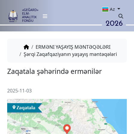
Az
«GEĞARD»
ELM-
ANALITIK
2026
FONDU
ERMƏNI YAŞAYIŞ MƏNTƏQƏLƏRI
Şərqi Zaqafqaziyanın yaşayış məntəqələri
Zaqatala şəhərində ermənilər
2025-11-03