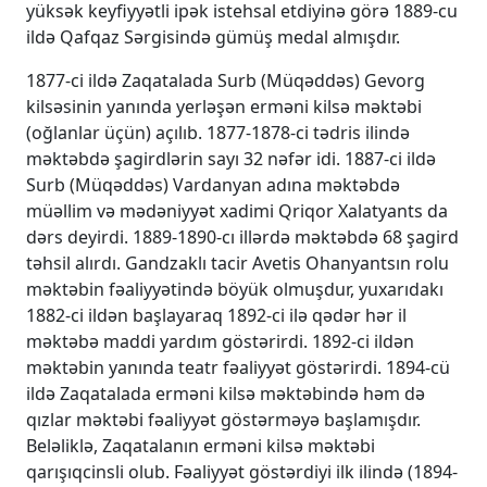
yüksək keyfiyyətli ipək istehsal etdiyinə görə 1889-cu
ildə Qafqaz Sərgisində gümüş medal almışdır.
1877-ci ildə Zaqatalada Surb (Müqəddəs) Gevorg
kilsəsinin yanında yerləşən erməni kilsə məktəbi
(oğlanlar üçün) açılıb. 1877-1878-ci tədris ilində
məktəbdə şagirdlərin sayı 32 nəfər idi. 1887-ci ildə
Surb (Müqəddəs) Vardanyan adına məktəbdə
müəllim və mədəniyyət xadimi Qriqor Xalatyants da
dərs deyirdi. 1889-1890-cı illərdə məktəbdə 68 şagird
təhsil alırdı. Gandzaklı tacir Avetis Ohanyantsın rolu
məktəbin fəaliyyətində böyük olmuşdur, yuxarıdakı
1882-ci ildən başlayaraq 1892-ci ilə qədər hər il
məktəbə maddi yardım göstərirdi. 1892-ci ildən
məktəbin yanında teatr fəaliyyət göstərirdi. 1894-cü
ildə Zaqatalada erməni kilsə məktəbində həm də
qızlar məktəbi fəaliyyət göstərməyə başlamışdır.
Beləliklə, Zaqatalanın erməni kilsə məktəbi
qarışıqcinsli olub. Fəaliyyət göstərdiyi ilk ilində (1894-