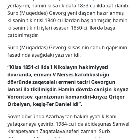
yerləşirdi, həmin kilsə ilk dəfə 1833-cü ildə xatırlanıb.
Surb (Müqəddəs) Gevorg yeni daşdan hazırlanmış
kilsənin tikintisi 1840-cı illərdən başlanmışdır, həmin
kilsənin tikinti işləri əsasən 1850-ci illərdə başa
çatdırılmışdır.
Surb (Müqəddəs) Gevorg kilsəsinin cənub qapısının
fasadında aşağıdakı yazı var idi.
“Kilsə 1851-ci ildə I Nikolayın hakimiyyəti
dövründə, erməni V Nerses katolikosluğu
dövründə zaqatalalı erməni taciri Gevorgun
ianəsi ilə tikilmişdir. Həmin dövrdə
canişin-knyaz
Vorontsov, qarnizonun komandiri-knyaz Qriqor
Orbelyan, keşiş-Ter Daniel idi”.
Sovet dövründə Azərbaycan hakimiyyəti kilsəni
yataqxanaya çevirib. 1984-cü ildə abidəşünas Samvel
Karapetyanın Zaqatalaya səfəri zamanı Surb