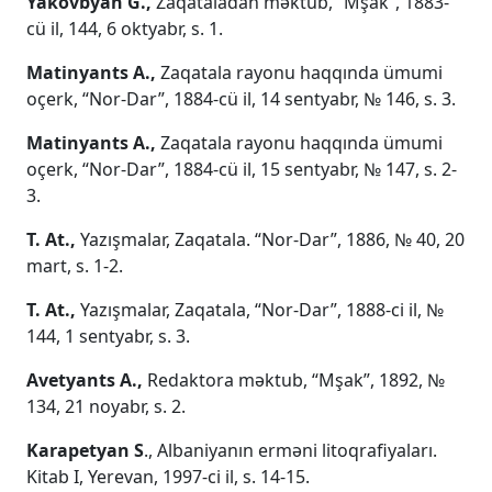
Yakovbyan G.,
Zaqataladan məktub, “Mşak”, 1883-
cü il, 144, 6 oktyabr, s. 1.
Matinyants A.,
Zaqatala rayonu haqqında ümumi
oçerk, “Nor-Dar”, 1884-cü il, 14 sentyabr, № 146, s. 3.
Matinyants A.,
Zaqatala rayonu haqqında ümumi
oçerk, “Nor-Dar”, 1884-cü il, 15 sentyabr, № 147, s. 2-
3.
T. At.,
Yazışmalar, Zaqatala. “Nor-Dar”, 1886, № 40, 20
mart, s. 1-2.
T. At.,
Yazışmalar, Zaqatala, “Nor-Dar”, 1888-ci il, №
144, 1 sentyabr, s. 3.
Avetyants A.,
Redaktora məktub, “Mşak”, 1892, №
134, 21 noyabr, s. 2.
Karapetyan S
., Albaniyanın erməni litoqrafiyaları.
Kitab I, Yerevan, 1997-ci il, s. 14-15.