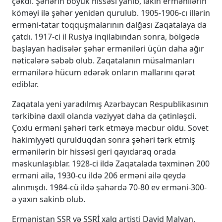
çəkdi. Şəhərin böyük hissəsi yanıb, lakin ermənilərin
köməyi ilə şəhər yenidən qurulub. 1905-1906-cı illərin
erməni-tatar toqquşmalarının dalğası Zaqatalaya da
çatdı. 1917-ci il Rusiya inqilabından sonra, bölgədə
başlayan hadisələr şəhər erməniləri üçün daha ağır
nəticələrə səbəb olub. Zaqatalanın müsalmanları
ermənilərə hücum edərək onların mallarını qərət
ediblər.
Zaqatala yeni yaradılmış Azərbaycan Respublikasının
tərkibinə daxil olanda vəziyyət daha da çətinləşdi.
Çoxlu erməni şəhəri tərk etməyə məcbur oldu. Sovet
hakimiyyəti qurulduqdan sonra şəhəri tərk etmiş
ermənilərin bir hissəsi geri qayıdaraq orada
məskunlaşıblar. 1928-ci ildə Zaqatalada təxminən 200
erməni ailə, 1930-cu ildə 206 erməni ailə qeydə
alınmışdı. 1984-cü ildə şəhərdə 70-80 ev erməni-300-
ə yaxın sakinb olub.
Ermənistan SSR və SSRİ xalq artisti David Malyan,