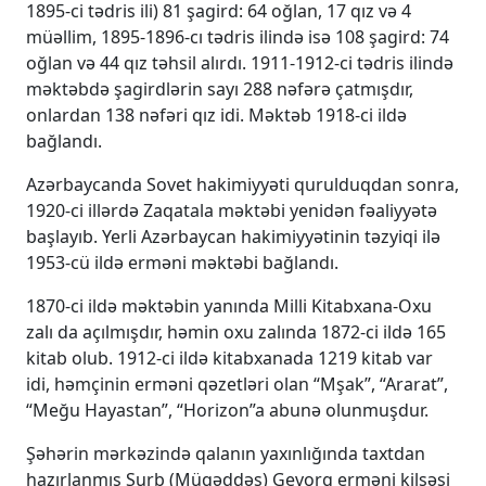
1895-ci tədris ili) 81 şagird: 64 oğlan, 17 qız və 4
müəllim, 1895-1896-cı tədris ilində isə 108 şagird: 74
oğlan və 44 qız təhsil alırdı. 1911-1912-ci tədris ilində
məktəbdə şagirdlərin sayı 288 nəfərə çatmışdır,
onlardan 138 nəfəri qız idi. Məktəb 1918-ci ildə
bağlandı.
Azərbaycanda Sovet hakimiyyəti qurulduqdan sonra,
1920-ci illərdə Zaqatala məktəbi yenidən fəaliyyətə
başlayıb. Yerli Azərbaycan hakimiyyətinin təzyiqi ilə
1953-cü ildə erməni məktəbi bağlandı.
1870-ci ildə məktəbin yanında Milli Kitabxana-Oxu
zalı da açılmışdır, həmin oxu zalında 1872-ci ildə 165
kitab olub. 1912-ci ildə kitabxanada 1219 kitab var
idi, həmçinin erməni qəzetləri olan “Mşak”, “Ararat”,
“Meğu Hayastan”, “Horizon”a abunə olunmuşdur.
Şəhərin mərkəzində qalanın yaxınlığında taxtdan
hazırlanmış Surb (Müqəddəs) Gevorg erməni kilsəsi