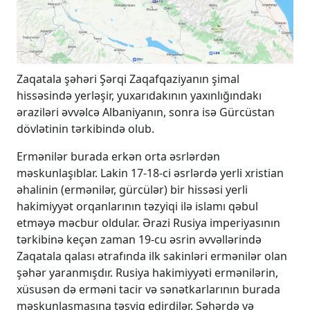
Zaqatala şəhəri Şərqi Zaqafqaziyanın şimal
hissəsində yerləşir, yuxarıdakının yaxınlığındakı
əraziləri əvvəlcə Albaniyanın, sonra isə Gürcüstan
dövlətinin tərkibində olub.
Ermənilər burada erkən orta əsrlərdən
məskunlaşıblar. Lakin 17-18-ci əsrlərdə yerli xristian
əhalinin (ermənilər, gürcülər) bir hissəsi yerli
hakimiyyət orqanlarının təzyiqi ilə islamı qəbul
etməyə məcbur oldular. Ərazi Rusiya imperiyasının
tərkibinə keçən zaman 19-cu əsrin əvvəllərində
Zaqatala qalası ətrafında ilk sakinləri ermənilər olan
şəhər yaranmışdır. Rusiya hakimiyyəti ermənilərin,
xüsusən də erməni tacir və sənətkarlarının burada
məskunlaşmasına təşviq edirdilər. Şəhərdə və