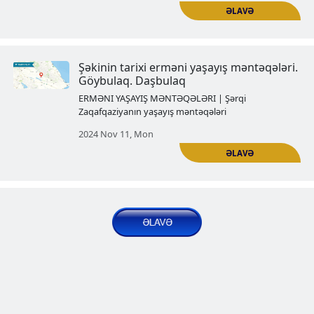
Şəkinin tarixi erməni yaşayış mən
Kungut
ERMƏNI YAŞAYIŞ MƏNTƏQƏLƏRI | Şərqi
Zaqafqaziyanın yaşayış məntəqələri
2024 Oct 03, Thu