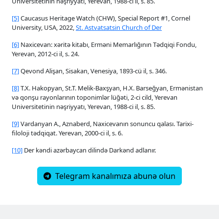
Universitetinin nəşriyyatı, Yerevan, 1988-ci il, s. 85.
[5]
Caucasus Heritage Watch (CHW), Special Report #1, Cornel
University, USA, 2022,
St. Astvatsatsin Church of Der
[6]
Naxicevan: xəritə kitabı, Erməni Memarlığının Tədqiqi Fondu,
Yerevan, 2012-ci il, s. 24.
[7]
Qevond Alişan, Sisakan, Venesiya, 1893-cü il, s. 346.
[8]
T.X. Hakopyan, St.T. Melik-Baxşyan, H.X. Barseğyan, Ermənistan
və qonşu rayonlarının toponimlər lüğəti, 2-ci cild, Yerevan
Universitetinin nəşriyyatı, Yerevan, 1988-ci il, s. 85.
[9]
Vardanyan A., Aznaberd, Naxicevanın sonuncu qalası. Tarixi-
filoloji tədqiqat. Yerevan, 2000-ci il, s. 6.
[10]
Der kəndi azərbaycan dilində Darkənd adlanır.
Telegram kanalımıza abunə olun