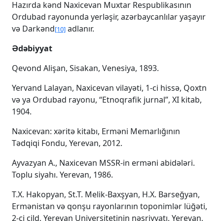
Hazırda kənd Naxicevan Muxtar Respublikasının
Ordubad rayonunda yerləşir, azərbaycanlılar yaşayır
və Darkənd
adlanır.
[10]
Ədəbiyyat
Qevond Alişan, Sisakan, Venesiya, 1893.
Yervand Lalayan, Naxicevan vilayəti, 1-ci hissə, Qoxtn
və ya Ordubad rayonu, “Etnoqrafik jurnal”, XI kitab,
1904.
Naxicevan: xəritə kitabı, Erməni Memarlığının
Tədqiqi Fondu, Yerevan, 2012.
Ayvazyan A., Naxicevan MSSR-in erməni abidələri.
Toplu siyahı. Yerevan, 1986.
T.X. Hakopyan, St.T. Melik-Baxşyan, H.X. Barseğyan,
Ermənistan və qonşu rayonlarının toponimlər lüğəti,
2-ci cild, Yerevan Universitetinin nəşriyyatı, Yerevan,