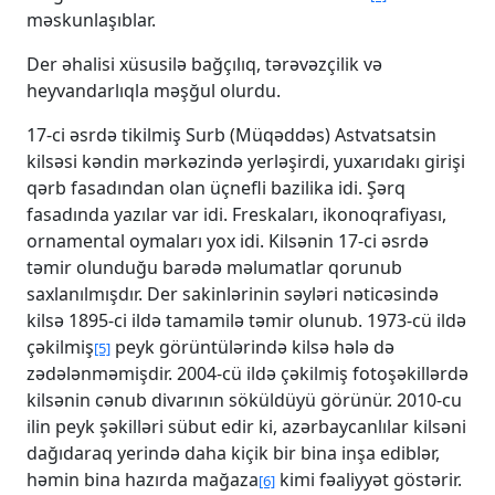
məskunlaşıblar.
Der əhalisi xüsusilə bağçılıq, tərəvəzçilik və
heyvandarlıqla məşğul olurdu.
17-ci əsrdə tikilmiş Surb (Müqəddəs) Astvatsatsin
kilsəsi kəndin mərkəzində yerləşirdi, yuxarıdakı girişi
qərb fasadından olan üçnefli bazilika idi. Şərq
fasadında yazılar var idi. Freskaları, ikonoqrafiyası,
ornamental oymaları yox idi. Kilsənin 17-ci əsrdə
təmir olunduğu barədə məlumatlar qorunub
saxlanılmışdır. Der sakinlərinin səyləri nəticəsində
kilsə 1895-ci ildə tamamilə təmir olunub. 1973-cü ildə
çəkilmiş
peyk görüntülərində kilsə hələ də
[5]
zədələnməmişdir. 2004-cü ildə çəkilmiş fotoşəkillərdə
kilsənin cənub divarının söküldüyü görünür. 2010-cu
ilin peyk şəkilləri sübut edir ki, azərbaycanlılar kilsəni
dağıdaraq yerində daha kiçik bir bina inşa ediblər,
həmin bina hazırda mağaza
kimi fəaliyyət göstərir.
[6]