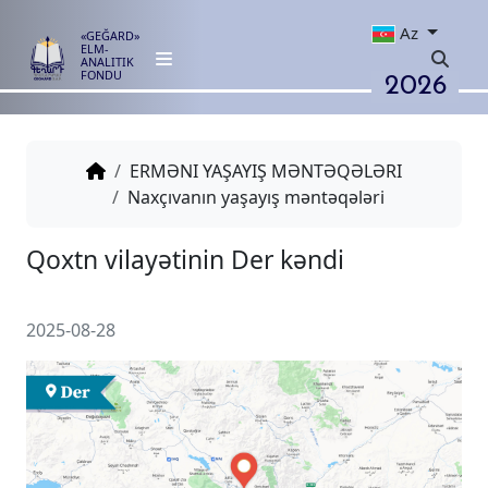
Az
«GEĞARD»
ELM-
ANALITIK
2026
FONDU
ERMƏNI YAŞAYIŞ MƏNTƏQƏLƏRI
Naxçıvanın yaşayış məntəqələri
Qoxtn vilayətinin Der kəndi
2025-08-28