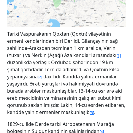
Tarixi Vaspurakanın Qoxtan (Qoxtn) vilayətinin
erməni kəndlərindən biri Der idi. Gilançayının sağ
sahilində-Araksdan təxminən 1 km aralıda, Verin
(Yuxarı) və Nerkin (Aşağı) Aza kəndləri arasındakı
[1]
düzənlikdə yerləşir. Ordubad şəhərindən 19 km
şimal-qərbdədir. Tern də adlanırdı və Qoxtnın kilsə
yeparxiyasına
daxil idi. Kənddə yalnız ermənilər
[2]
yaşayırdı. Ərəb yürüşləri və hakimiyyəti dövründə
burada ərəblər məskunlaşıblar. 13-14-cü əsrlərə aid
ərəb məscidinin və minarəsinin qalıqları sübut kimi
qorunub saxlanılmışdır. Lakin, 14-cü əsrdən etibarən,
kənddə yalnız erməniər məskunlaşıb
.
[3]
1829-cu ildə Derdə tarixi Atropatenanın Marağa
bölgəsinin Sulduz kəndinin sakinlərindən
[4]