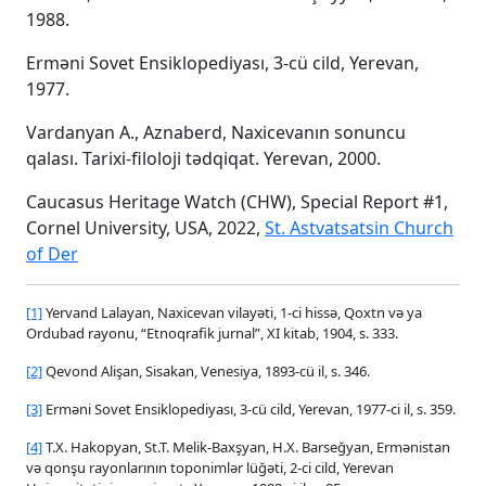
1988.
Erməni Sovet Ensiklopediyası, 3-cü cild, Yerevan,
1977.
Vardanyan A., Aznaberd, Naxicevanın sonuncu
qalası. Tarixi-filoloji tədqiqat. Yerevan, 2000.
Caucasus Heritage Watch (CHW), Special Report #1,
Cornel University, USA, 2022,
St. Astvatsatsin Church
of Der
[1]
Yervand Lalayan, Naxicevan vilayəti, 1-ci hissə, Qoxtn və ya
Ordubad rayonu, “Etnoqrafik jurnal”, XI kitab, 1904, s. 333.
[2]
Qevond Alişan, Sisakan, Venesiya, 1893-cü il, s. 346.
[3]
Erməni Sovet Ensiklopediyası, 3-cü cild, Yerevan, 1977-ci il, s. 359.
[4]
T.X. Hakopyan, St.T. Melik-Baxşyan, H.X. Barseğyan, Ermənistan
və qonşu rayonlarının toponimlər lüğəti, 2-ci cild, Yerevan