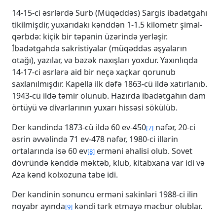
14-15-ci əsrlərdə Surb (Müqəddəs) Sargis ibadətgahı
tikilmişdir, yuxarıdakı kənddən 1-1.5 kilometr şimal-
qərbdə: kiçik bir təpənin üzərində yerləşir.
İbadətgahda sakristiyalar (müqəddəs əşyaların
otağı), yazılar, və bəzək naxışları yoxdur. Yaxınlıqda
14-17-ci əsrlərə aid bir neçə xaçkar qorunub
saxlanılmışdır. Kapella ilk dəfə 1863-cü ildə xatırlanıb.
1943-cü ildə təmir olunub. Hazırda ibadətgahın dam
örtüyü və divarlarının yuxarı hissəsi sökülüb.
Der kəndində 1873-cü ildə 60 ev-450
nəfər, 20-ci
[7]
əsrin əvvəlində 71 ev-478 nəfər, 1980-ci illərin
ortalarında isə 60 ev
erməni əhalisi olub. Sovet
[8]
dövründə kənddə məktəb, klub, kitabxana var idi və
Aza kənd kolxozuna tabe idi.
Der kəndinin sonuncu erməni sakinləri 1988-ci ilin
noyabr ayında
kəndi tərk etməyə məcbur olublar.
[9]