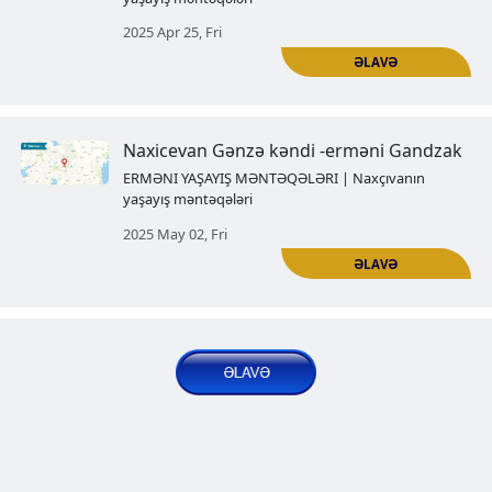
birdəfəlik susdu
ERMƏNI YAŞAYIŞ MƏNTƏQƏLƏRI | Naxçı
yaşayış məntəqələri
2025 Mar 28, Fri
Erməni Aqulis
ERMƏNI YAŞAYIŞ MƏNTƏQƏLƏRI | Naxçı
yaşayış məntəqələri
2025 Apr 03, Thu
Naxçıvanın azərbaycanlaşdırılmı