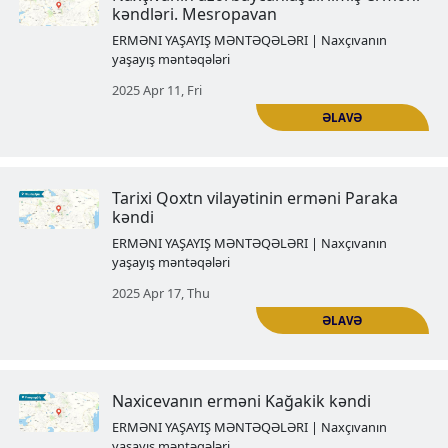
Erməni Qoxtn vilayətinin tarixi
Azərbaycana ilhaq edildikdən so