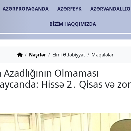
AZƏRPROPAGANDA
AZƏRFEYK
AZƏRVANDALLIQ
BIZIM HAQQIMIZDA
Nəşrlər
Elmi Ədəbiyyat
Məqalələr
Media Azadlığının Olm
Azərbaycanda: Hissə 2․ 