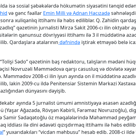
alda isə sosial şəbəkələrdə hökumətin siyasətini tənqid edə
hid
və gənc fəallar
Emin Milli və Adnan Hacızadə
səhnələşdi
sonra xuliqanlıq ittihamı ilə həbs ediliblər. Q. Zahidin qard
Azadlıq” qəzetinin jurnalisti Mirzə Sakit 2006-cı ilin oktyabr a
sitələrin qanunsuz dövriyyəsi ittihamı ilə 3 il müddətinə aza
ib. Qardaşlara atalarının
dəfnində
iştirak etməyəö belə ica
ə “Tolişi Sədo” qəzetinin baş redaktoru, talışların mədəni hüq
əçisi Novruzəli Məmmədova qarşı casusluq və dövlətə xəyan
üb. Məmmədov 2008-ci ilin iyun ayında on il müddətinə azadl
ib, lakin 2009-cu ildə Penitensiar Sistemin Mərkəzi Xəstəx
azlığından dünyasını dəyişib.
n dekabr ayında 5 jurnalist ümumi amnistiyaya əsasən azadlığ
ü (Yaşar Ağazadə, Rövşən Kəbirli, Fərəməz Novruzoğlu), digə
ə Samir Sədaqətoğlu öz məqalələrində Məhəmməd peyğə
 iddiası ilə dini ədavəti qızışdırmaq ittihamı ilə həbs edilib.
al
” yuxarıdakıları “vicdan məhbusu” hesab edib. 2008-ci ildə 