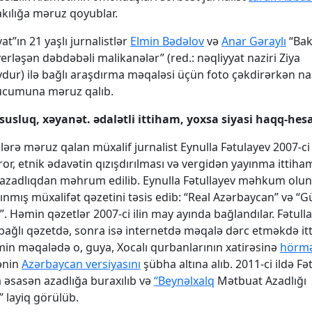
kılığa məruz qoyublar.
t”ın 21 yaşlı jurnalistlər
Elmin Bədəlov
və
Anar Gəraylı
“Bak
erləşən dəbdəbəli malikanələr” (red.: nəqliyyat naziri Ziya
r) ilə bağlı araşdırma məqaləsi üçün foto çəkdirərkən 
hücumuna məruz qalıb.
susluq, xəyanət. ədalətli ittiham, yoxsa siyasi haqq-hes
lərə məruz qalan müxalif jurnalist Eynulla Fətulayev 2007-ci 
or, etnik ədavətin qızışdırılması və vergidən yayınma ittiham
azadlıqdan məhrum edilib. Eynulla Fətullayev məhkum ol
anınmış müxalifət qəzetini təsis edib: “Real Azərbaycan” və “G
. Həmin qəzetlər 2007-ci ilin may ayında bağlandılar. Fətulla
lə bağlı qəzetdə, sonra isə internetdə məqalə dərc etməkdə i
in məqalədə o, guya, Xocalı qurbanlarının xatirəsinə
hörmə
ənin
Azərbaycan versiyasını
şübha altına alıb. 2011-ci ildə Fə
 əsasən azadlığa buraxılıb və
“Beynəlxalq
Mətbuat Azadlığı
 layiq görülüb.