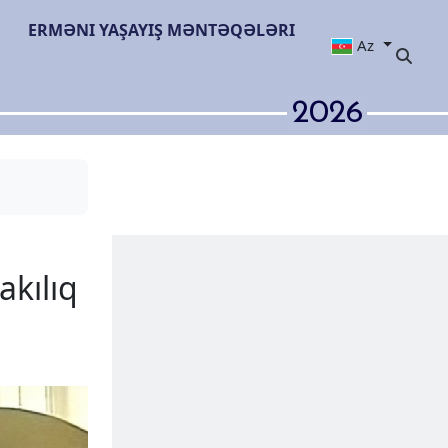
ERMƏNI YAŞAYIŞ MƏNTƏQƏLƏRI
Az
2026
aması
Qisas və zorakılıq