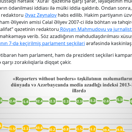
stəqil həftəlik “Xural” qəzetinə qarşı şərəf, ləyaqətinin mü
ın ödənilməsi iddiası ilə mülki iddia qaldırıb. Ondan sonra, 
ş redaktoru
Əvəz Zeynalov
həbs edilib. Hakim partiyanın üzv
lham Əliyevin əmisi Cəlal Əliyev 2007-ci ildə böhtan və təhqi
alifət” qəzetinin redaktoru
Rövşən Mahmudovu və jurnalist
əhkəməyə verib. Söz azadlığının məhdudlaşdırılması xüsu
ının 7-də keçirilmiş parlament seçkiləri
ərəfəsində kəskinləş
tibarən həm parlament, həm də prezident seçkiləri kampan
ə qarşı zorakılıqlarla diqqət çəkir.