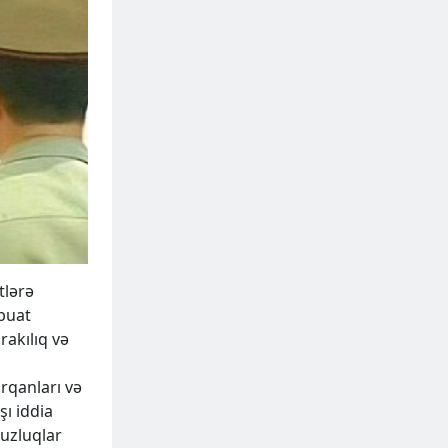
tlərə
buat
rakılıq və
orqanları və
şı iddia
suzluqlar