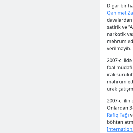
Digər bir h
2024 Dec 17, Tue
Qənimət Za
davalardan 
satirik və “
narkotik va
məhrum edil
verilməyib.
2007-ci ild
fəal müdafi
irəli sürül
məhrum edil
ürək çatışm
ƏLAVƏ
2007-ci ili
Onlardan 3-
Rafiq Tağı
v
böhtan atmaq
Internation