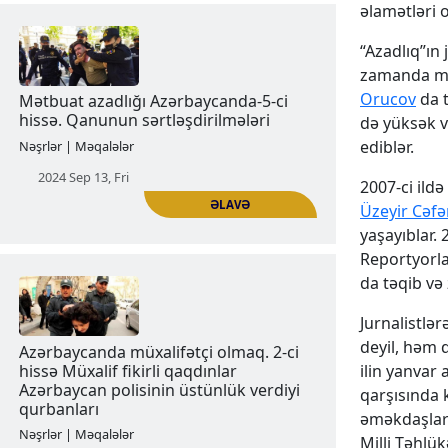
əlamətləri 
“Azadlıq”ın 
ƏLAVƏ
zamanda müx
Orucov
da t
Mətbuat azadlığı Azərbaycanda - 4-cü
də yüksək v
hissə Azərbaycandan kənarda
azərbaycanlı jurnalistlərin təqib
ediblər.
edilməsi
2007-ci ild
Nəşrlər | Məqalələr
Üzeyir Cəfə
yaşayıblar. 
2024 Sep 06, Fri
Reportyorla
da təqib və
Jurnalistlə
deyil, həm d
ilin yanvar 
qarşısında 
əməkdaşları
Milli Təhlü