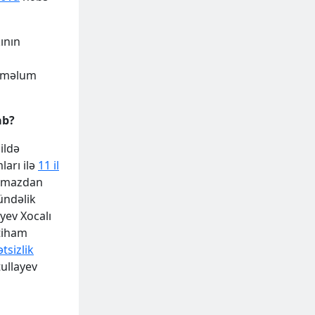
ının
naməlum
ab?
ildə
ları ilə
11 il
unmazdan
ündəlik
yev Xocalı
ttiham
tsizlik
tullayev