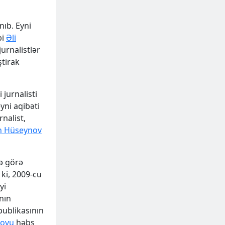
ıb. Eyni
bi
Əli
urnalistlər
ştirak
jurnalisti
yni aqibəti
rnalist,
n Hüseynov
nə görə
 ki, 2009-cu
yi
nın
ublikasının
sovu
həbs