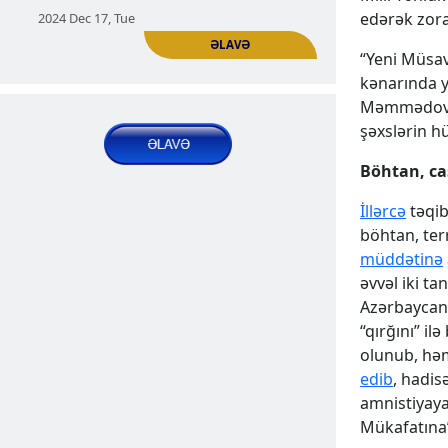
ƏLAVƏ
Mətbuat azadlığı Azərbaycanda-5-ci
edərək zora
hissə. Qanunun sərtləşdirilmələri
“Yeni Müsava
Nəşrlər | Məqalələr
kənarında y
Məmmədovdu
2024 Sep 13, Fri
şəxslərin 
Böhtan, ca
İllərcə
təqib
böhtan, terr
müddətinə
əvvəl iki t
Azərbaycan”
Azərbaycanda müxalifətçi olmaq. 2-ci
“qırğını” i
hissə Müxalif fikirli qaqdınlar
olunub, həm
ƏLAVƏ
Azərbaycan polisinin üstünlük verdiyi
edib
, hadis
qurbanları
amnistiyaya
Mükafatına”
Nəşrlər | Məqalələr