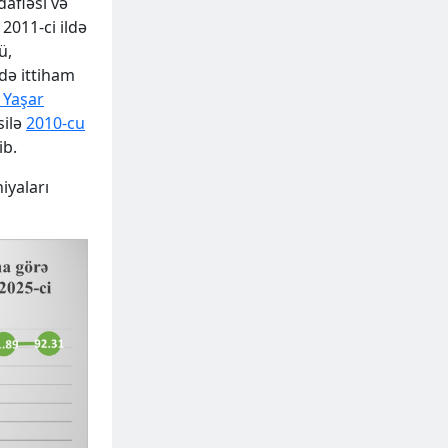
dafiəsi və
2011-ci ildə
ü,
rdə ittiham
 Yaşar
silə
2010-cu
ib.
iyaları