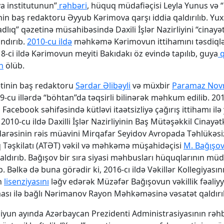
a institutunun”
rəhbəri
, hüquq müdafiəçisi Leyla Yunus və 
nin baş redaktoru Əyyub Kərimova qarşı iddia qaldırılıb. Yux
dlıq” qəzetinə müsahibəsində Daxili İşlər Nazirliyini “cinayə
andırıb.
2010-cu ildə
məhkəmə Kərimovun ittihamını təsdiqlə
8-ci ildə Kərimovun meyiti Bakıdakı öz evində tapılıb, guya
q
n
ölüb.
tinin baş redaktoru
Sərdar Əlibəyli
və müxbir
Paramaz Nov
9-cu illərdə “böhtan”da təqsirli bilinərək məhkum edilib. 201
Facebook səhifəsində kütləvi itaətsizliyə çağırış ittihamı il
 2010-cu ildə Daxilli İşlər Nazirliyinin Baş Mütəşəkkil Cinayət
arəsinin rəis müavini Mirqafar Seyidov Avropada Təhlükəsiz
Təşkilatı (ATƏT) vəkil və məhkəmə müşahidəçisi
M. Bağışo
qaldırıb. Bağışov bir sıra siyasi məhbusları hüquqlarının müda
. Bəlkə də buna görədir ki, 2016-cı ildə Vəkillər Kollegiyası
n
lisenziyasını
ləğv edərək Müzəfər Bağışovun vəkillik fəaliyy
ası ilə bağlı Nərimanov Rayon Məhkəməsinə vəsatət qaldırı
n iyun ayında Azərbaycan Prezidenti Administrasiyasının rəh