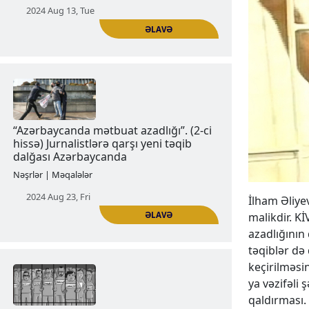
Azərbaycanda mətbuat azadlığı (1-ci
hissə)
Nəşrlər | Məqalələr
2024 Aug 13, Tue
ƏLAVƏ
İlham Əliye
malikdir. K
azadlığının 
“Azərbaycanda mətbuat azadlığı”. (2-ci
təqiblər də 
hissə) Jurnalistlərə qarşı yeni təqib
keçirilməsin
dalğası Azərbaycanda
ya vəzifəli 
Nəşrlər | Məqalələr
qaldırması.