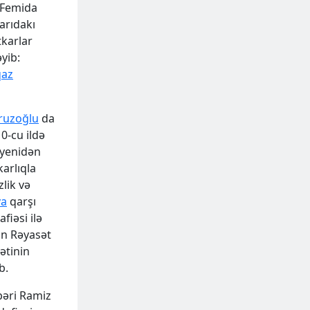
“Femida
arıdakı
tkarlar
yib:
az
ruzoğlu
da
0-cu ildə
ə yenidən
karlıqla
lik və
va
qarşı
fiəsi ilə
nın Rəyasət
ətinin
b.
bəri Ramiz