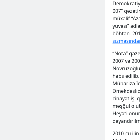
Demokratiy
007” qəzeti
müxalif “Aza
yuvası” adl
böhtan. 201
sızmasında
“Nota” qəze
2007 və 200
Novruzoğlu 
həbs edilib.
Mübarizə İd
Əməkdaşlıq 
cinayət işi 
məşğul olub
Heyəti onu
dayandırılm
2010-cu ili