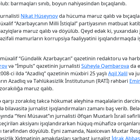
olub: barmaqları sınıb, boyun nahiyəsindən bıçaqlanıb.
jurnalisti
Nikat Hüseynov
da hücuma məruz qalıb və bıçaqlan
alif “Azərbaycanın Milli İstiqlal” partiyasının mətbuat kati
əzyiqlərə məruz qalıb və döyülüb. Qeyd edək ki, yuxarıdakı j
əzifəli məmurların korrupsiya fəaliyyətini işıqlandırmaqda i
ə müxalif “Gündəlik Azərbaycan” qəzetinin redaktoru və hərbi 
rov
və “İmpuls” qəzetinin jurnalisti
Süheylə Qəmbərova
da e
2008-ci ildə “Azadlıq” qəzetinin müxbiri 25 yaşlı
Aqil Xəlil
və ju
rın Azadlıq və Təhlükəsizlik İnstitutunun (RATİ) rəhbəri
Emi
 zorakılığa məruz qalıb.
rə qarşı zorakılıq təkcə hökumət əleyhinə məqalələrin dərci
ə bilavasitə jurnalist işıqlandırmaları zamanı baş verib. Belə
ayında “Yeni Müsavat”ın jurnalisti Əfqan Muxtarlı İsrail səfirli
keçirilən aksiyanı işıqlandırarkən hüquq-mühafizə orqanları
 tərəfindən döyülüb. Eyni zamanda, Naxicevan Muxtar Resp
kəsizlik Xidmətinin əməkdaşları sərbəst jurnalist
İdrak Abba