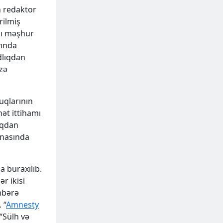
n redaktor
rilmiş
aşı məşhur
yında
dlıqdan
zə
uqlarının
ət ittihamı
ıqdan
anasında
a buraxılıb.
r ikisi
mbərə
 “
Amnesty
“Sülh və