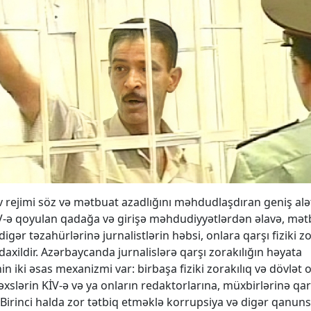
v rejimi söz və mətbuat azadlığını məhdudlaşdıran geniş alə
İV-ə qoyulan qadağa və girişə məhdudiyyətlərdən əlavə, mət
digər təzahürlərinə jurnalistlərin həbsi, onlara qarşı fiziki zo
daxildir. Azərbaycanda jurnalislərə qarşı zorakılığın həyata
in iki əsas mexanizmi var: birbaşa fiziki zorakılıq və dövlət 
şəxslərin KİV-ə və ya onların redaktorlarına, müxbirlərinə qar
 Birinci halda zor tətbiq etməklə korrupsiya və digər qanun