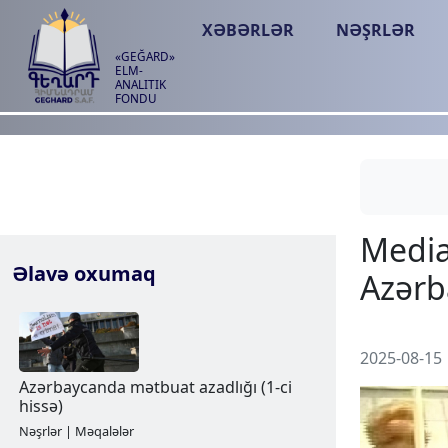
XƏBƏRLƏR
NƏŞRLƏR
«GEĞARD»
ELM-
ANALITIK
FONDU
Əlavə oxumaq
2025-08-15