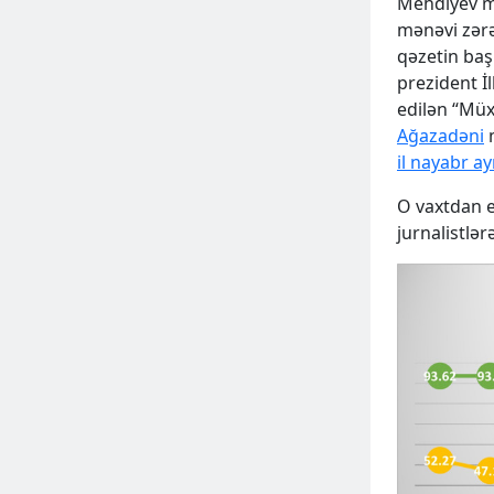
Mehdiyev mü
mənəvi zərər
qəzetin ba
prezident İ
edilən “Müx
Ağazadəni
m
il nayabr ay
O vaxtdan e
jurnalistlər