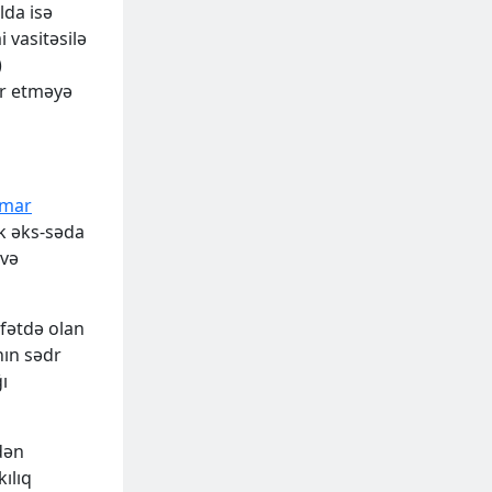
lda isə
 vasitəsilə
)
ar etməyə
lmar
k əks-səda
 və
lifətdə olan
nın sədr
ı
dən
ılıq