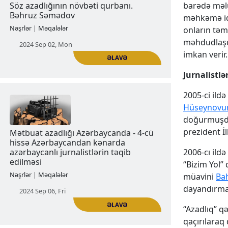
barədə məlu
2024 Aug 23, Fri
məhkəmə idd
onların təm
məhdudlaşdı
imkan verir.
Jurnalistlə
ƏLAVƏ
2005-ci ild
Hüseynovu
Söz azadlığının növbəti qurbanı.
doğurmuşdu.
Bəhruz Səmədov
prezident İl
Nəşrlər | Məqalələr
2006-cı ildə
“Bizim Yol”
2024 Sep 02, Mon
müavini
Ba
dayandırmağ
“Azadlıq” q
qaçırılaraq