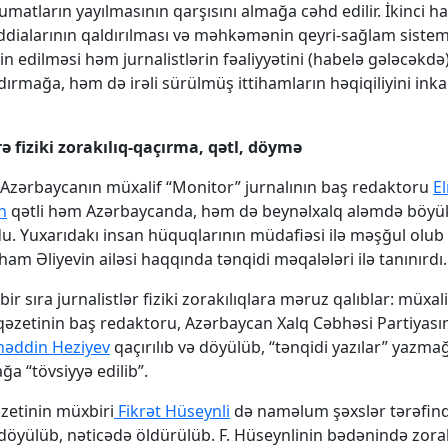
matların yayılmasının qarşısını almağa cəhd edilir. İkinci ha
ialarının qaldırılması və məhkəmənin qeyri-sağlam sistemi
in edilməsi həm jurnalistlərin fəaliyyətini (habelə gələcəkdə
rmağa, həm də irəli sürülmüş ittihamların həqiqiliyini ink
rə fiziki zorakılıq-qaçırma, qətl, döymə
ə Azərbaycanın müxalif “Monitor” jurnalının baş redaktoru
E
n
qətli həm Azərbaycanda, həm də beynəlxalq aləmdə böyü
 Yuxarıdakı insan hüquqlarının müdafiəsi ilə məşğul olub
ham Əliyevin ailəsi haqqında tənqidi məqalələri ilə tanınırdı.
 bir sıra jurnalistlər fiziki zorakılıqlara məruz qalıblar: müxa
 qəzetinin baş redaktoru, Azərbaycan Xalq Cəbhəsi Partiyası
həddin Heziyev
qaçırılıb və döyülüb, “tənqidi yazılar” yazmağ
a “tövsiyyə edilib”.
əzetinin müxbiri
Fikrət Hüseynli
də naməlum şəxslər tərəfin
 döyülüb, nəticədə öldürülüb. F. Hüseynlinin bədənində zorak