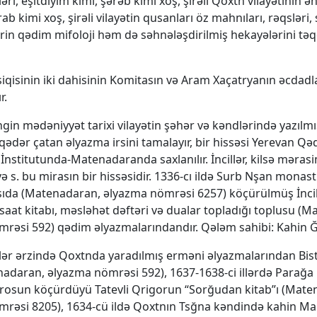
rləri, eşitdiyim kimi, şərəb kimi xoş, şirəli Qoxtn vilayətinin ə
rab kimi xoş, şirəli vilayətin qusanları öz mahnıları, rəqsləri,
ərin qədim mifoloji həm də səhnələşdirilmiş hekayələrini t
qisinin iki dahisinin Komitasın və Aram Xaçatryanın əcdadl
r.
gin mədəniyyət tarixi vilayətin şəhər və kəndlərində yazılmı
dər çatan əlyazma irsini tamalayır, bir hissəsi Yerevan Qə
İnstitutunda-Matenadaranda saxlanılır. İncillər, kilsə mərasi
 s. bu mirasın bir hissəsidir. 1336-cı ildə Surb Nşan monast
da (Matenadaran, əlyazma nömrəsi 6257) köçürülmüş İncili
n saat kitabı, məsləhət dəftəri və dualar topladığı toplusu (
rəsi 592) qədim əlyazmalarındandır. Qələm sahibi: Kahin Ğ
rlər ərzində Qoxtnda yaradılmış erməni əlyazmalarından Bis
enadaran, əlyazma nömrəsi 592), 1637-1638-ci illərdə Parağ
rosun köçürdüyü Tatevli Qrigorun “Sorğudan kitab”ı (Mate
mrəsi 8205), 1634-cü ildə Qoxtnın Tsğna kəndində kahin M