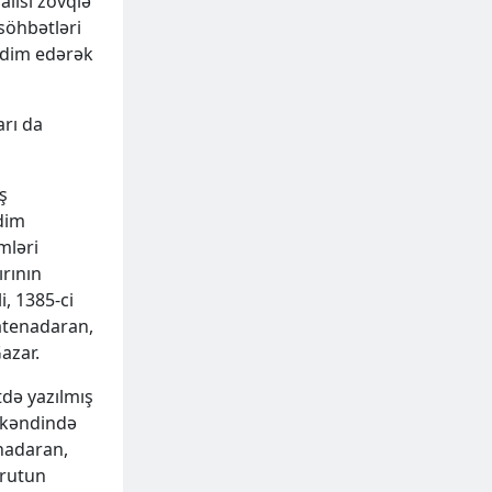
halisi zövqlə
 söhbətləri
əqdim edərək
arı da
ş
dim
mləri
ırının
, 1385-ci
Matenadaran,
azar.
tdə yazılmış
a kəndində
nadaran,
arutun