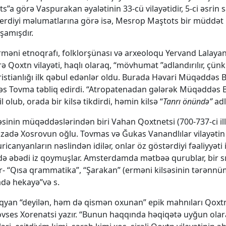
s”a görə Vaspurakan əyalətinin 33-cü vilayətidir, 5-ci əsrin 
erdiyi məlumatlarına görə isə, Mesrop Maştots bir müddət
şamışdır.
məni etnoqrafı, folklorşünası və arxeoloqu Yervand Lalaya
ə Qoxtn vilayəti, haqlı olaraq, “mövhumat ”adlandırılır, çünk
xristianlığı ilk qəbul edənlər oldu. Burada Həvari Müqəddəs
s Tovma təbliq edirdi. “Atropatenadan gələrək Müqəddəs 
 olub, orada bir kilsə tikdirdi, həmin kilsə “
Tanrı önündə”
adl
əsinin müqəddəslərindən biri Vahan Qoxtnetsi (700-737-ci ill
şahzadə Xosrovun oğlu. Tovmas və Ğukas Vanandlılar vilayəti
icanyanların nəslindən idilər, onlar öz göstərdiyi fəaliyyəti 
ndə əbədi iz qoymuşlar. Amsterdamda mətbəə qurublar, bir sı
r- “Qısa qrammatika”, “Şarakan” (erməni kilsəsinin tərənnü
adə hekayə”və s.
an “deyilən, həm də qismən oxunan” epik mahnıları Qoxtn v
ovses Xorenatsi yazır. “Bunun haqqında həqiqətə uyğun olaraq 