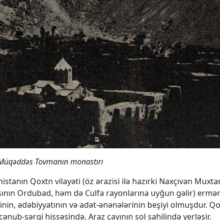
Müq
ə
dd
ə
s Tovmanın monastırı
istanın Qoxtn vilayəti (öz ərazisi ilə hazırki Naxçıvan Muxta
ının Ordubad, həm də Culfa rayonlarına uyğun gəlir) ermə
nin, ədəbiyyatının və adət-ənənələrinin beşiyi olmuşdur. Q
ənub-şərqi hissəsində, Araz çayının sol sahilində yerləşir.