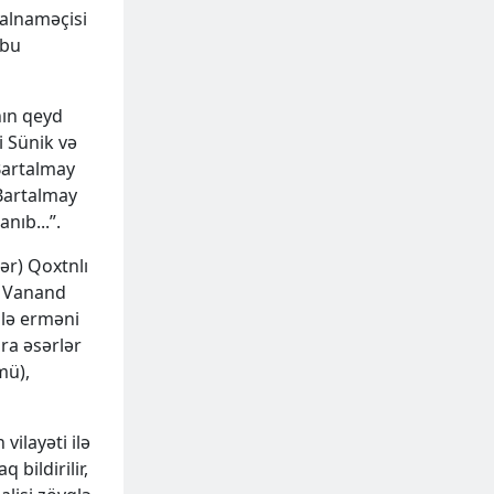
salnaməçisi
 bu
nın qeyd
i Sünik və
 Bartalmay
Bartalmay
anıb...”.
ər) Qoxtnlı
n Vanand
ilə erməni
ra əsərlər
mü),
ilayəti ilə
bildirilir,