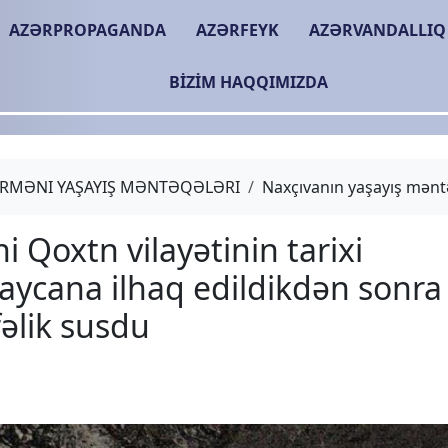
AZƏRPROPAGANDA
AZƏRFEYK
AZƏRVANDALLIQ
BIZIM HAQQIMIZDA
RMƏNI YAŞAYIŞ MƏNTƏQƏLƏRI
Naxçıvanın yaşayış mənt
Erməni Qoxtn vilayətinin
Azərbaycana ilhaq edil
birdəfəlik susdu