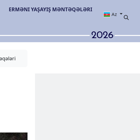
ERMƏNI YAŞAYIŞ MƏNTƏQƏLƏRI
Az
2026
əqələri
 tarixi
dikdən sonra