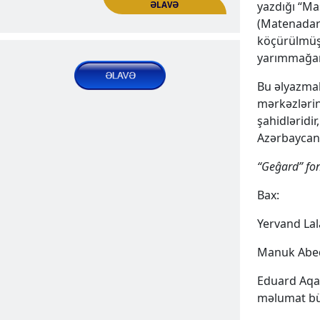
yazdığı “Ma
Gandzak
(Matenadara
ERMƏNI YAŞAYIŞ MƏNTƏQƏLƏRI | Naxçıvanın
köçürülmüş 
yaşayış məntəqələri
yarımmağara 
2025 May 02, Fri
Bu əlyazmal
mərkəzlərin
şahidləridir
Azərbaycana
“Geĝard” fon
Bax:
Yervand Lala
Handamec və ya Andamic
Manuk Abeqy
ERMƏNI YAŞAYIŞ MƏNTƏQƏLƏRI | Naxçıvanın
ƏLAVƏ
yaşayış məntəqələri
Eduard Aqa
məlumat büll
2025 May 15, Thu