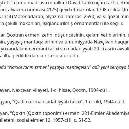
ştots”u (onu mədrəsə müəllimi David Tanki üçün tərtib etmi
n, əlyazma nömrəsi 4175) qeyd etmək olar. 1708-ci ildə Q
İncil (Matenadaran, əlyazma nömrəsi 2590) və s. gözəl mini
şəkilli məkanları, işıqlandırılmış ornamentləri ilə seçilir.
ar Qoxtnın erməni zehni düşüncəsinin, qələm xətiblərinin, 
in, yaşayış məntəqələrinin və ümumiyyətlə Naxçıvan haqqı
, yuxarıdakının erməni tarixi və mədəniyyəti 20-ci əsrin əvvə
 ilhaq edildikdən sonra susduruldu.
du “Naxicevanın erməni yaşayış məntəqələri” adlı yeni seriyaya b
yan, Naxçıvan vilayəti, 1-ci hissə, Qoxtn, 1904-cü il.
an, “Qədim erməni ədəbiyyatı tarixi”, 1-ci cild, 1944-cü il.
yan, “Qoxtn (Qoxtn toponimi) erməni 221-Elmlər Akademiya
eteni, sosial elmlər 12, 1957-ci il, s. 51-52.