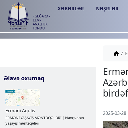
XƏBƏRLƏR
NƏŞRLƏR
«GEĞARD»
ELM-
ANALITIK
FONDU
E
Əlavə oxumaq
2025-03-28