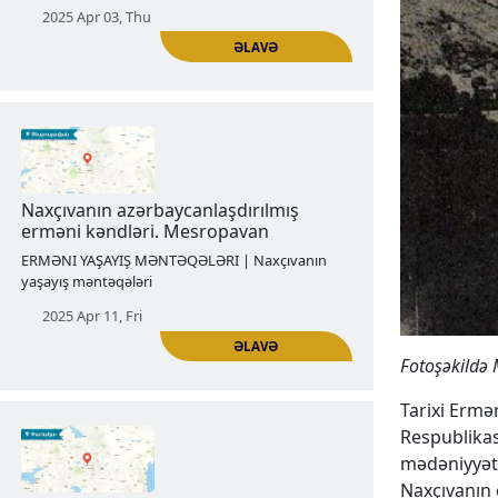
Erməni Aqulis
ERMƏNI YAŞAYIŞ MƏNTƏQƏLƏRI | Naxçıvanın
yaşayış məntəqələri
2025 Apr 03, Thu
ƏLAVƏ
Fotoş
ə
kild
ə
Naxçıvanın azərbaycanlaşdırılmış
Tarixi Ermən
erməni kəndləri. Mesropavan
Respublikas
ERMƏNI YAŞAYIŞ MƏNTƏQƏLƏRI | Naxçıvanın
mədəniyyəti
yaşayış məntəqələri
Naxçıvanın c