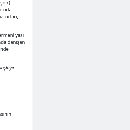
şdir)
oxtnda
atürləri,
erməni yazı
nda danışan
lində
aşlayır.
sının