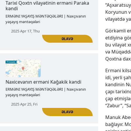
“Aşxaratsuyt
2025 Apr 11, Fri
Koryunun v
vilayətdə ya
Görkəmli er
etdiyinə gör
bu vilayət 
ƏLAVƏ
və Müqəddə
Qoxtna daxil
Tarixi Qoxtn vilayətinin erməni Paraka
Erməni kils
kəndi
idi, yerli 
kəndinin Nur
ERMƏNI YAŞAYIŞ MƏNTƏQƏLƏRI | Naxçıvanın
çapı tarixi
yaşayış məntəqələri
çap etmişlə
2025 Apr 17, Thu
“Zəbur”, “S
Manuk Abeqy
bağlayır. M