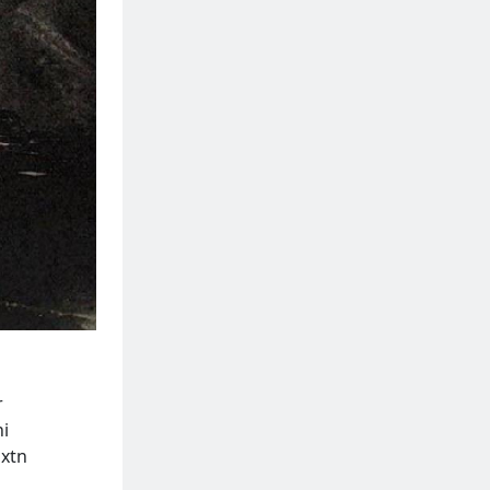
r
ni
oxtn