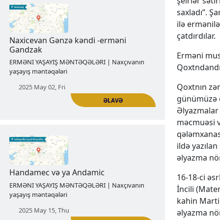
şeirlər səti
saxladı”. Şa
ilə ermənil
çatdırdılar.
ƏLAVƏ
Erməni musi
Naxicevanın erməni Kağakik kəndi
Qoxtndandı
ERMƏNI YAŞAYIŞ MƏNTƏQƏLƏRI | Naxçıvanın
Qoxtnın zən
yaşayış məntəqələri
günümüzə qə
2025 Apr 25, Fri
Əlyazmalar 
məcmuəsi və
qələmxanası
ildə yazıla
əlyazma nöm
16-18-ci əs
İncili (Mat
kahin Marti
ƏLAVƏ
əlyazma nö
Naxicevan Gənzə kəndi -erməni