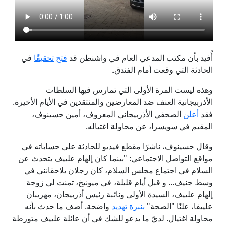
أُفيد بأن مكتب المدعي العام في واشنطن قد
فتح
تحقيق
ا
في
الحادثة التي وقعت أمام الفندق.
وهذه ليست المرة الأولى التي تمارس فيها السلطات
الأذربيجانية العنف ضد المعارضين والمنتقدين في الأيام الأخيرة.
فقد
أعلن
الصحفي الأذربيجاني المعروف، أمين حسينوف،
المقيم في سويسرا، عن محاولة اغتياله.
وقال حسينوف، ناشرًا مقطع فيديو للحادثة على حساباته في
مواقع التواصل الاجتماعي: "بينما كان إلهام علييف يتحدث عن
السلام في اجتماع مجلس السلام، كان رجلان يلاحقانني في
وسط جنيف... و قبل أيام قليلة، في ميونيخ، تمنت لي زوجة
إلهام علييف، السيدة الأولى ونائبة رئيس أذربيجان، مهريبان
علييفا، علنًا "الصحة"
بنبرة
تهديد
واضحة. أصف ما حدث بأنه
محاولة اغتيال. لديّ ما يدعو للشك في أن عائلة علييف متورطة