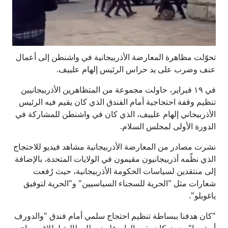
تحوّلت مظاهرة المعارضة الأذربيجانية في واشنطن إلى أعمال
عنف وضرب على يد حراس الرئيس إلهام علييف.
في ١٩ فبراير، حاولت مجموعة من المتظاهرين الأذربيجانيين
تنظيم وقفة احتجاجية أمام الفندق الذي كان يقيم فيه الرئيس
الأذربيجاني إلهام علييف، الذي كان في واشنطن للمشاركة في
الدورة الأولى لمجلس السلام.
نشرت مصادر من المعارضة الأذربيجانية مشاهد فيديو للاحتجاج
الذي نظّمه أذربيجانيون مقيمون في الولايات المتحدة، بالإضافة
إلى منتقدين لسياسات الحكومة الأذربيجانية، حيث رُفعت
شعارات مثل "الحرية للسجناء السياسيين" و"الحرية لتوفيق
ياغوبلو".
"كان هدفنا ببساطة تنظيم احتجاج سلمي أمام فندق "والدورف
أستوريا"، حيث كان يقيم إلهام علييف، للمطالبة لطلاق سراح