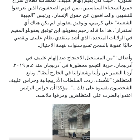
جميع السجناء السياسيين، بمن فيهم الصحفيون الذين تعرضوا
للتشهير، والمدافعون عن حقوق الإنسان، ورئيس "الجبهة
الشعبية" علي كريمي، وتوفيق يعقوبلو. لم يكن هناك أي
استفزاز"، هذا ما قاله رحيم يعقوبلو، ابن توفيق يعقوبلو المقيم
في الولايات المتحدة، الذي أشد منتقدي نظام علييف ويقضي
حاليًا عقوبة بالسجن تسع سنوات بتهمة الاحتيال.
وأضاف: "من المستحيل الاحتجاج ضد إلهام علييف في
أذربيجان. حرية التجمع محظورة في أذربيجان منذ عام ٢٠١٩.
أردنا التعبير عن رأينا وشعاراتنا في الخارج أيضًا". وتابع
المتظاهر: "للأسف، ردت السلطات الأذربيجانية وحراس علييف
الشخصيون بقسوة على ذلك..."، مؤكدًا أن حراس الرئيس
اعتدوا بالضرب على المتظاهرين ومزقوا ملابسه.