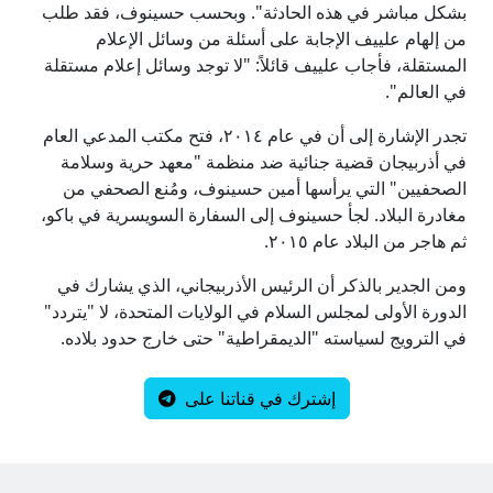
بشكل مباشر في هذه الحادثة". وبحسب حسينوف، فقد طلب
من إلهام علييف الإجابة على أسئلة من وسائل الإعلام
المستقلة، فأجاب علييف قائلاً: "لا توجد وسائل إعلام مستقلة
في العالم".
تجدر الإشارة إلى أن في عام ٢٠١٤، فتح مكتب المدعي العام
في أذربيجان قضية جنائية ضد منظمة "معهد حرية وسلامة
الصحفيين" التي يرأسها أمين حسينوف، ومُنع الصحفي من
مغادرة البلاد. لجأ حسينوف إلى السفارة السويسرية في باكو،
ثم هاجر من البلاد عام ٢٠١٥.
ومن الجدير بالذكر أن الرئيس الأذربيجاني، الذي يشارك في
الدورة الأولى لمجلس السلام في الولايات المتحدة، لا "يتردد"
في الترويج لسياسته "الديمقراطية" حتى خارج حدود بلاده.
إشترك في قناتنا على