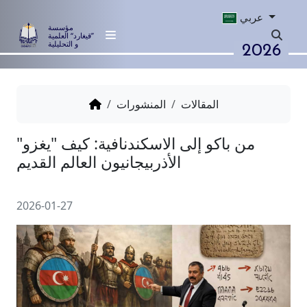
عربي
مؤسسة
”قيغارد“ العلمية
2026
و التحليلية
المقالات
المنشورات
 باكو إلى الاسكندنافية: كيف "يغزو"
الأذربيجانيون العالم القديم
2026-01-27