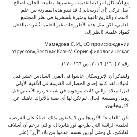
مع الأشكال التركية القديمة، وتفسرها، بطبيعة الحال، لصالح
أصل تركي (أي أذربيجاني). قد تبدو هذه المقارنة بين علم
الأسماء والتاريخ تافهة ومثيرة للسخرية في نظر المجتمع
العلمي، لكن مثل هذه الأطروحات غير العلمية نُشرت بالفعل
كمواد علمية. (انظر إلى:
Мамедова С. И., «О происхождении
этрусков»,Вестник КазНУ. Серия филологическая
رقم ٢ (١٦٠). ٢٠١٦، ص ١٦٦-١٧٠).
ولنتذكر أن الإتروسكان عاشوا في القرن السادس عشر قبل
الميلاد. لقد كانوا إحدى الحضارات القديمة في الألفية الأولى
قبل الميلاد، والتي كانت موجودة في شبه جزيرة الأبينيني قبل
روما، وبطبيعة الحال، لم تكن لها أي صلة بالأتراك، ناهيك عن
الأذربيجانيين.
لكن "العلماء" الأذربيجانيين لا يكتفون بذلك. فبناءً على الفرضية
العلمية الزائفة التي طرحها ثور هايردال، والتي تزعم أن أسلاف
الفايكنج، بل وحتى أودين نفسه، قدموا من بلاد "آزر" (على