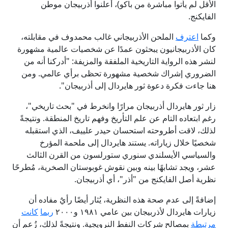
الأقل لم يأتوا مباشرة من باكو)، أعلنوا أذربيجان موطن
الفايكنج.
وكما
اعترف
الملحن الأذربيجاني غالب محمدوف في مقابلته،
كان الأذربيجانيون يبحثون عمدًا عن شخصيات عالمية مشهورة
لنشر هذه الرواية التاريخية الملفقة والمزيفة: "أدركنا أنه من
الضروري إشراك شخصية مشهورة تحظى برأي عالمي. ومن
هنا جاءت فكرة دعوة ثور هايردال إلى أذربيجان".
زار ثور هايردال أذربيجان مرارًا وانخرط في "بحث تاريخي"،
رغم ابتعاده التام عن علم التأريخ وفهم تاريخ المنطقة. ونتيجةً
لذلك، لاقت أطروحته استحسان حيدر علييف، الذي استقبله
شخصيًا خلال زياراته. يستند هايردال إلى ملحمة المؤرخ
والسياسي الأيسلندي سنوري ستورلسون من القرن الثالث
عشر، ويجد تشابهًا بينه وبين نقوش غوبوستان الصخرية، مُطرحًا
نظرية أصل الفايكنج من "أذر"، أي أذربيجان.
إضافةً إلى عدم صحة هذه النظرية، يُثار أيضًا رأيٌ مفاده أن
زيارات هايردال لأذربيجان بين عامي ١٩٨١ و٢٠٠٠
ربما
كانت
مرتبطة
بمصالح شركات النفط النرويجية. ونتيجةً لذلك، زُعم أن