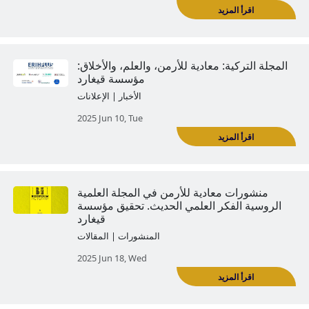
 الأردنية للأسطورة الدعائية 'أذربيجان
الغربية'
المنشورات | المقالات
2025 May 17, Sat