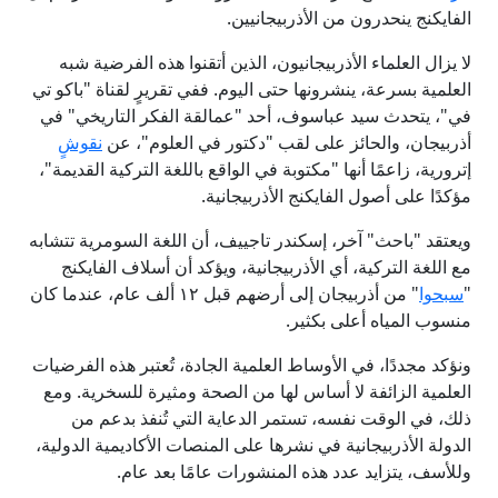
الفايكنج ينحدرون من الأذربيجانيين.
لا يزال العلماء الأذربيجانيون، الذين أتقنوا هذه الفرضية شبه
العلمية بسرعة، ينشرونها حتى اليوم. ففي تقريرٍ لقناة "باكو تي
في"، يتحدث سيد عباسوف، أحد "عمالقة الفكر التاريخي" في
أذربيجان، والحائز على لقب "دكتور في العلوم"، عن
نقوش
إترورية، زاعمًا أنها "مكتوبة في الواقع باللغة التركية القديمة"،
مؤكدًا على أصول الفايكنج الأذربيجانية.
ويعتقد "باحث" آخر، إسكندر تاجييف، أن اللغة السومرية تتشابه
مع اللغة التركية، أي الأذربيجانية، ويؤكد أن أسلاف الفايكنج
"
سبحوا
" من أذربيجان إلى أرضهم قبل ١٢ ألف عام، عندما كان
منسوب المياه أعلى بكثير.
ونؤكد مجددًا، في الأوساط العلمية الجادة، تُعتبر هذه الفرضيات
العلمية الزائفة لا أساس لها من الصحة ومثيرة للسخرية. ومع
ذلك، في الوقت نفسه، تستمر الدعاية التي تُنفذ بدعم من
الدولة الأذربيجانية في نشرها على المنصات الأكاديمية الدولية،
وللأسف، يتزايد عدد هذه المنشورات عامًا بعد عام.