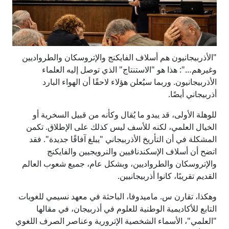
"الأذربيجانيون هم أسلاف الفايكنج والإتروسكان والطرواديين
وغيرهم…": هذا هو "الاستنتاج" الذي توصل إليه العلماء
الأذربيجانيون. وربما سيُعلن هؤلاء لاحقًا أن الهواء البارد
أذربيجاني أيضًا.
للوهلة الأولى، قد يبدو ما يُقال وكأنه من قبيل السخرية أو
الخيال العلمي، لكنه للأسف ليس كذلك على الإطلاق. تكمن
المشكلة في أن التأريخ الأذربيجاني "يبلغ آفاقًا جديدة". فقد
اتضح أن أسلاف الإسكندنافيين والنرويجيين والفايكنج
والإتروسكان والطرواديين، وبشكل عام، جميع شعوب العالم
القديم تقريبًا، كانوا أذربيجانيين.
وهكذا، تقارن س. ماميدوفا، الباحثة في معهد نسيمي للغويات
التابع للأكاديمية الوطنية للعلوم في أذربيجان، في مقالها
"العلمي"، الأسماء الشخصية الإترورية وعناصر الصرف اللغوي