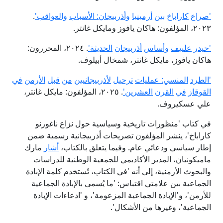
'
صراع
كاراباخ
بين
أرمينيا
وأذربيجان
:
الأسباب
والعواقب
'
.
٢٠٢٣، المؤلفون: هاكان يافوز ومايكل غانتر.
'
حيدر
علييف
وأساس
أذربيجان
الحديثة
'
. ٢٠٢٤، المحررون:
هاكان يافوز، مايكل غانتر، شمخال أبيلوف.
'
الطرد
المنسي
:
عمليات
ترحيل
لأذربيجانيين
من
قبل
الأرمن
في
القوقاز
في
القرن
العشرين
'
. ٢٠٢٥، المؤلفون: مايكل غانتر،
علي عسكيروف.
في كتاب 'منظورات تاريخية وسياسية حول نزاع ناغورنو
كاراباخ'، ينشر المؤلفون تصريحات أذربيجانية رسمية ضمن
إطار سياسي ودعائي عام. وفيما يتعلق بالكتاب،
أشار
مارك
ماميكونيان، المدير الأكاديمي للجمعية الوطنية للدراسات
والبحوث الأرمنية، إلى أنه 'في الكتاب، تُستخدم كلمة الإبادة
الجماعية بين علامتي اقتباس: 'ما يُسمى بالإبادة الجماعية
للأرمن'، و'الإبادة الجماعية المزعومة'، و 'ادعاءات الإبادة
الجماعية'، وغيرها من الأشكال'.