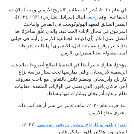
في عام ٢٠١١، نُشر كتاب غانتر 'التاريخ الأرمني ومسألة الإبادة
الجماعية'. وقد
راجعه
آنذاك إسرائيل تشارني (١٩٣١-٢٠٢٤)،
المدير السابق لمعهد الهولوكوست في القدس والباحث
المرموق في مجال الإبادة الجماعية، والذي علّق ساخرًا: 'هذا
أفضل عمل إنكار (أي الإبادة الجماعية للأرمن) رأيته في حياتي'.
يقرّ غانتر بوقوع عمليات قتل، لكنه يرى أنها كانت إجراءات
أمنية مقبولة ضد المتمردين الأرمن.
مؤخرًا، شارك غانتر أيضًا في الضغط لصالح أطروحات الدعاية
الرسمية لأذربيجان، والتي يمارسها تحت ستار دراسة نزاع
كاراباخ وأذربيجان. وينظم غانتر، بالتعاون مع باحث معروف
آخر، هاكان يافوز، الذي يعمل في الولايات المتحدة، فعاليات
تقام برعاية أذربيجان ويشارك فيها بنشاط.
منذ حرب عام ٢٠٢٠، ساهم غانتر في نشر أربعة كتب ذات
محتوى معادٍ للأرمن:
'
صراع
ناغورنو
كاراباخ
:
منظور
تاريخي
وسياسي
'
. ٢٠٢٢،
المحررون: هاكان يافوز، مايكل غانتر.