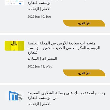
 الأردنية للأسطورة الدعائية 'أذربيجان