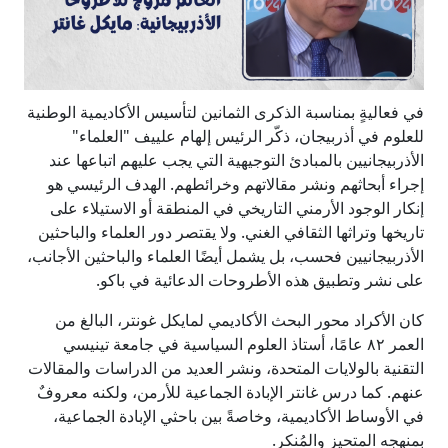
في فعاليةٍ بمناسبة الذكرى الثمانين لتأسيس الأكاديمية الوطنية
للعلوم في أذربيجان، ذكّر الرئيس إلهام علييف "العلماء"
الأذربيجانيين بالمبادئ التوجيهية التي يجب عليهم اتباعها عند
إجراء أبحاثهم ونشر مقالاتهم وخرائطهم. الهدف الرئيسي هو
إنكار الوجود الأرمني التاريخي في المنطقة أو الاستيلاء على
تاريخها وتراثها الثقافي الغني. ولا يقتصر دور العلماء والباحثين
الأذربيجانيين فحسب، بل يشمل أيضًا العلماء والباحثين الأجانب،
على نشر وتطبيق هذه الأطروحات الدعائية في باكو.
كان الأكراد محور البحث الأكاديمي لمايكل غونتر، البالغ من
العمر ٨٢ عامًا، أستاذ العلوم السياسية في جامعة تينيسي
التقنية بالولايات المتحدة، ونشر العديد من الدراسات والمقالات
عنهم. كما درس غانتر الإبادة الجماعية للأرمن، ولكنه معروفٌ
في الأوساط الأكاديمية، وخاصةً بين باحثي الإبادة الجماعية،
بمنهجه المتحيز والمُنكر.