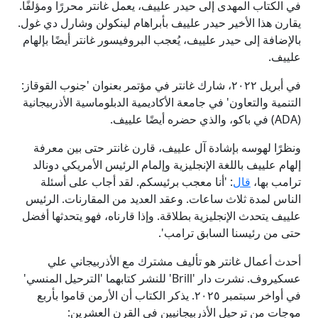
في الكتاب المهدى إلى حيدر علييف، يعمل غانتر محررًا ومؤلفًا.
يقارن هذا الأخير حيدر علييف بأبراهام لينكولن وشارل دي غول.
بالإضافة إلى حيدر علييف، يُعجب البروفيسور غانتر أيضًا بإلهام
علييف.
في أبريل ٢٠٢٢، شارك غانتر في مؤتمر بعنوان 'جنوب القوقاز:
التنمية والتعاون' في جامعة الأكاديمية الدبلوماسية الأذربيجانية
(
ADA
) في باكو، والذي حضره أيضًا علييف.
ونظرًا لهوسه بإشادة آل علييف، قارن غانتر حتى بين معرفة
إلهام علييف باللغة الإنجليزية وإلمام الرئيس الأمريكي دونالد
ترامب بها،
قال
: 'أنا معجب برئيسكم. لقد أجاب على أسئلة
الناس لمدة ثلاث ساعات. وعقد العديد من المقارنات. الرئيس
علييف يتحدث الإنجليزية بطلاقة. وإذا قارناه، فهو يتحدثها أفضل
حتى من رئيسنا السابق ترامب'.
أحدث أعمال غانتر هو تأليف مشترك مع الأذربيجاني علي
عسكيروف. نشرت دار '
Brill
' للنشر كتابهما 'الترحيل المنسي'
في أواخر سبتمبر ٢٠٢٥. يذكر الكتاب أن الأرمن قاموا بأربع
موجات من ترحيل الأذربيجانيين في القرن العشرين: