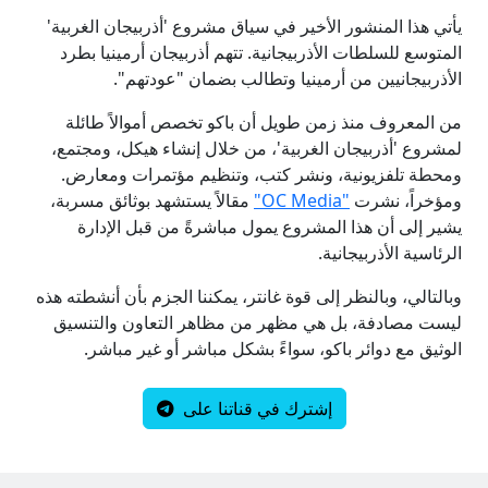
يأتي هذا المنشور الأخير في سياق مشروع 'أذربيجان الغربية'
المتوسع للسلطات الأذربيجانية. تتهم أذربيجان أرمينيا بطرد
الأذربيجانيين من أرمينيا وتطالب بضمان "عودتهم".
من المعروف منذ زمن طويل أن باكو تخصص أموالاً طائلة
لمشروع 'أذربيجان الغربية'، من خلال إنشاء هيكل، ومجتمع،
ومحطة تلفزيونية، ونشر كتب، وتنظيم مؤتمرات ومعارض.
ومؤخراً، نشرت
"OC Media"
مقالاً يستشهد بوثائق مسربة،
يشير إلى أن هذا المشروع يمول مباشرةً من قبل الإدارة
الرئاسية الأذربيجانية.
وبالتالي، وبالنظر إلى قوة غانتر، يمكننا الجزم بأن أنشطته هذه
ليست مصادفة، بل هي مظهر من مظاهر التعاون والتنسيق
الوثيق مع دوائر باكو، سواءً بشكل مباشر أو غير مباشر.
إشترك في قناتنا على