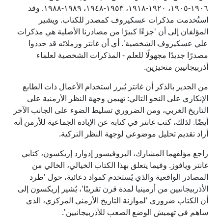
١٩٠٦-١٩٠٥، ١٩٢٠-١٩١٨، ١٩٥٣-١٩٤٨، ١٩٨٩-١٩٨٨. وقد
استُخدمت مذكرات عسكيروف كمصدر للكتاب. ويشير
المؤلفان إلى أن 'جزءًا كبيرًا من مصادرنا الأصلية هي مذكرات
علي عسكيروف الشخصية'. أي أن غانتر وزملائه قد حددوا
مصدرًا جديدًا مجهولًا للعلم - المذكرات الشخصية لعلماء
أذربيجانيين متحيزين.
من الجدير بالذكر أن غانتر يُبرر استخدام الأعمال ذات الطابع
الإنكاري على النحو التالي: تهيمن وجهة النظر الأرمنية على
التاريخ الغربي، ومن الضروري تسليط الضوء على الجانب الآخر
أيضًا. لذلك، كتب غانتر في كتابه عن الإبادة الجماعية للأرمن أنه
أراد تقديم تحليل موضوعي لوجهة النظر التركية.
راجع مؤلفهما المشارك، البروفيسور إدوارد إريكسون، كتابي
غانتر ويافوز. وفيما يتعلق بهذا الكتاب الخيالي، الخالي من
المصادر الواقعية والذي يُستخدم كمواد دعائية، حول 'طرد
الأذربيجانيين من أرمينيا لمدة قرن تقريبًا'، يُشير إريكسون إلى
أن الكتاب ضروري 'لموازنة التاريخ الأرمني المركزي، الذي
ساهم في تهميش الوضع الصعب للأذربيجانيين'.