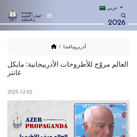
عربي
مؤسسة
”قيغارد“ العلمية
2026
و التحليلية
أذربروباغندا
مروّج للأطروحات الأذربيجانية: مايكل
غانتر
2025-12-02