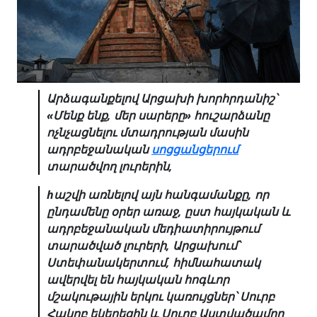
Արձագանքելով
Արցախի
խորհրդանիշ՝
«
Մենք
ենք
,
մեր
սարերը
»
հուշարձանը
ոչնչացնելու
մտադրության
մասին
ադրբեջանական
սոցցանցերում
տարածվող
լուրերին
,
h
աշվի
առնելով
այն
հանգամանքը
,
որ
ընդամենը
օրեր
առաջ
,
ըստ
հայկական
և
ադրբեջանական
մեդիատիրույթում
տարածված
լուրերի
,
Արցախում՝
Ստեփանակերտում
,
հիմնահատակ
ավերվել
են
հայկական
հոգևոր
մշակութային
երկու
կառույցներ՝
Սուրբ
Հակոբ
եկեղեցին
և
Սուրբ
Աստվածամոր