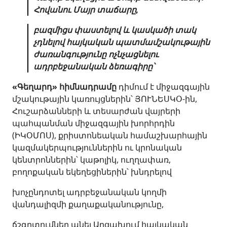
Հովանու
Մայր
տաճարը
,
բազմիցս
փաստելով
և
կասկածի
տակ
չդնելով
հայկական
պատմամշակութային
ժառանգությունը
ոչնչացնելու
ադրբեջանական
ձեռագիրը՝
«
Գեղարդ
»
հիմնադրամը
դիմում է միջազգային
մշակութային կառույցներին՝ ՅՈՒՆԵՍԿՕ-ին,
Հուշարձանների և տեսարժան վայրերի
պահպանման միջազգային խորհրդին
(ԻԿՕՄՈՍ), քրիստոնեական համաշխարհային
կազմակերպություններին ու կրոնական
կենտրոններին՝ կաթոլիկ, ուղղափառ,
բողոքական եկեղեցիներին՝ խնդրելով
խոչընդոտել ադրբեջանական կողմի
վանդալիզմի քաղաքականությունը,
ճշգրտումներ անել Արցախում հայկական