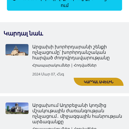
ում
Կարդալ նաև