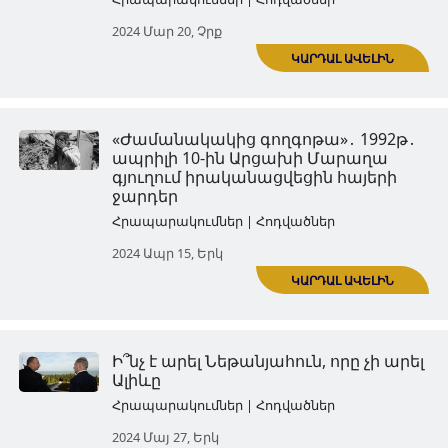
Արցախի խորհրդարանի շեն
ոչնչացումը՝ խորհրդանշակա
հարված ժողովրդավարությ
Հրապարակումներ | Հոդվածներ
2024 Մար 07, Հնգ