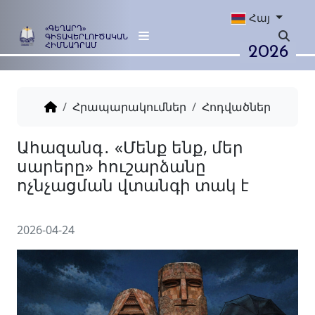
Հայ
«ԳԵՂԱՐԴ»
ԳԻՏԱՎԵՐԼՈՒԾԱԿԱՆ
2026
ՀԻՄՆԱԴՐԱՄ
Հրապարակումներ
Հոդվածներ
Ահազանգ․ «Մենք ենք, մեր
սարերը» հուշարձանը
ոչնչացման վտանգի տակ է
2026-04-24