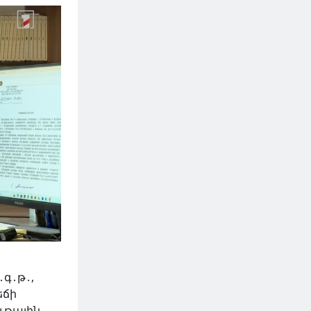
գ․թ․,
եճի
ւթային