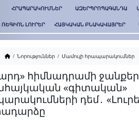
ՀՐԱՊԱՐԱԿՈՒՄՆԵՐ
ԱԶԵՐՊՐՈՊԱԳԱՆԴԱ
ՌԵԳԻՈՆ ԼՈՒՐԵՐ
ՀԱՅԿԱԿԱՆ ԲՆԱԿԱՎԱՅՐԵՐ
Նորություններ
Մամուլի հրապարակումներ
«Գեղարդ» հիմնադրա
հակահայկական «գ
հրապարակումների դե
անդրադարձը