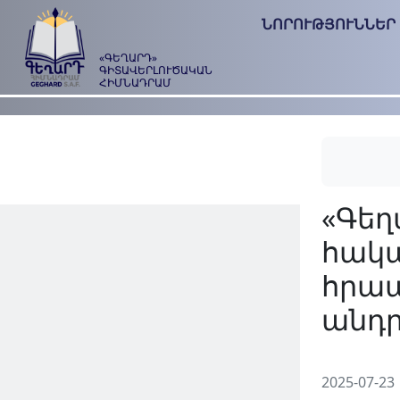
ՆՈՐՈՒԹՅՈՒՆՆԵՐ
«ԳԵՂԱՐԴ»
ԳԻՏԱՎԵՐԼՈՒԾԱԿԱՆ
ՀԻՄՆԱԴՐԱՄ
2025-07-23