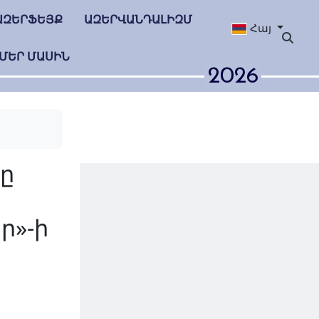
ԱԶԵՐՖԵՅՔ
ԱԶԵՐՎԱՆԴԱԼԻԶՄ
Հայ
ՄԵՐ ՄԱՍԻՆ
2026
մի ջանքերը
իտական»
մ․ «Լուրեր»-ի