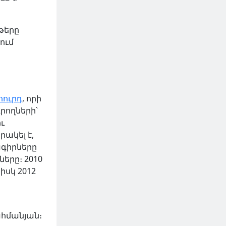
թերը
ում
հուրդ
, որի
րողների՝
ւ
ակել է,
ագիրները
երը։ 2010
, իսկ 2012
ահմանյան։