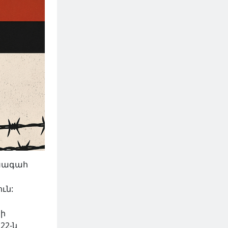
ախագահ
ւն:
րի
22-ն