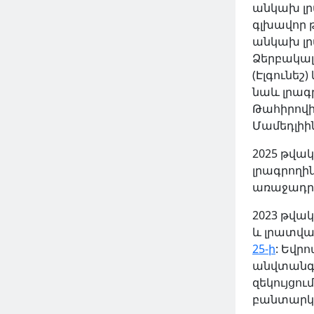
անկախ լր
Հրապարակումներ | Հոդվածներ
գլխավոր թ
անկախ լրա
2024 Դեկ 17, Երք
Ձերբակալվ
(Էլգունեշ
նաև լրագ
Թահիրովի
Մամեդլիի
2025 թվա
լրագրողի
առաջադրե
2023 թվա
և լրատվա
25-ի
: Եվր
ԿԱՐԴԱԼ ԱՎԵԼԻՆ
անվտանգո
զեկույցու
բանտարկվ