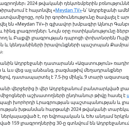
ագրողներ։ 2024 թվականի դեկտեմբերին բռնությունն
իրախում է հայտնվել «
Meydan TV
»
-ն՝ Ադրբեջանի ամ
տվամիջոցը, որն իր գործունեությունը ծավալել է ար
ել են «Meydan TV»-ի գլխավոր խմբագիր Այնուր Գան
) և հինգ լրագրողներ։ Նույն օրը ոստիկանությունը ձերբ
րող և Բաքվի լրագրության դպրոցի փոխտնօրեն Ուլվ
ն և կենդանիների իրավունքների պաշտպան Քամրա
ն։
կանին Ադրբեջանի դատարանն «Ազատություն» ռադի
ն և ևս վեց այլ անձանց, բազմաթիվ մեղադրանքներ
լով, դատապարտել է 7.5-ից մինչև 9 տարի ազատազ
կանի վերջերից ի վեր Ադրբեջանում բանտարկված լր
միջոցների աշխատողների ընդհանուր թիվը հասել է
ոպայի խորհրդի Լրագրության պաշտպանության և լր
ւթյան խթանման հարթակի 2024 թվականի տարեկ
մ ներկայացված է, որ եվրոպական և ԵԽ անդամ երկրն
ած 159 լրագրողներից
30-ը գտնվում են Ադրբեջանու