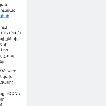
թյան
դունված
պիսի
ում
մ ոչ միայն
ալիքների,
երի։
 նոր
յլ չտալ
լ։
f Network
 անկախ
ւցանիշ։
ը։ «OONI»
որ
են