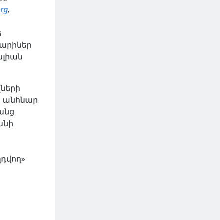
rg
,
ե
տարիներ
ալիան
ղների
օր անհնար
անց
անի
դվող»