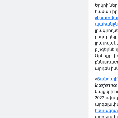
Երկրի նե
համար իր
«Լրատվամ
պահանջն
լրագրողն
ընդգրկելը
լրատվական
բլոգերնե
Օրենքը փ
քննադատու
արդեն իսկ
«
Ցանցայի
Interferenc
կայքերի հ
2022 թվա
արգելափակ
հետազոտո
արգելափա