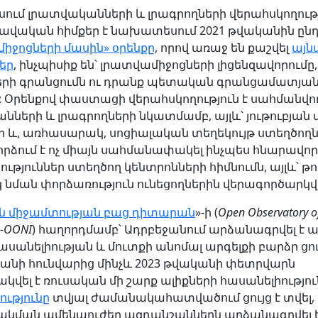
րսում լրատվականների և լրագրողների վերահսկողու
ավական հիմքեր է նախատեսում 2021 թվականին ըն
իջոցների մասին» օրենքը
, որով առաջ են քաշվել
այն
եր
, ինչպիսիք են՝ լրատվամիջոցների լիցենզավորումը,
երի գրանցումն ու դրանք պետական գրանցամատյան
: Օրենքով փաստացի վերահսկողություն է սահմանվու
ների և լրագրողների նկատմամբ, այլև՝ յութուբյան 
րի և, առհասարակ, սոցիալական տեղեկույթ ստեղծողն
որձում է ոչ միայն սահմանափակել ինչպես հնարավոր
թյուններ ստեղծող կենտրոնների հիմնումն, այլև՝ թու
 նման փորձառություն ունեցողներին վերագործարկվե
ն միջամտության բաց դիտարան
»-ի (
Open Observatory o
e -OONI
) հաղորդմամբ՝ Ադրբեջանում արձանագրվել է
ասանելիության և մուտքի անոմալ արգելքի բարձր ցո
կանի հունվարից մինչև 2023 թվականի փետրվարն
վել է ռուսական մի շարք ալիքների հասանելիություն
ւթյունը
տվյալ ժամանակահատվածում ցույց է տվել, 
կման ամենաուժեղ ազդանշաններն արձանագրվել 