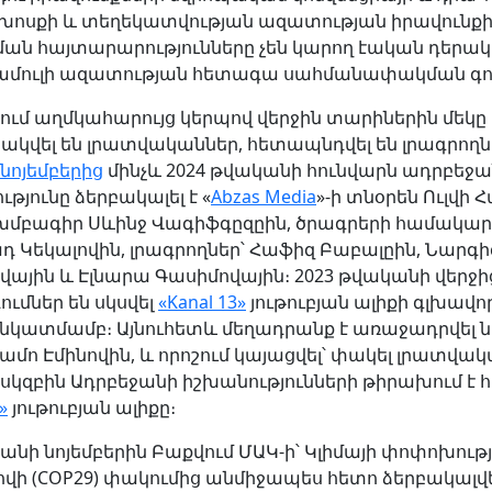
 խոսքի և տեղեկատվության ազատության իրավունքի
ման հայտարարությունները չեն կարող էական դեր
մամուլի ազատության հետագա սահմանափակման գո
ւմ աղմկահարույց կերպով վերջին տարիներին մեկը 
ակվել են լրատվականներ, հետապնդվել են լրագրողն
նոյեմբերից
մինչև 2024 թվականի հունվարն ադրբեջ
թյունը ձերբակալել է «
Abzas Media
»-ի տնօրեն Ուլվի 
խմբագիր Սևինջ Վագիֆգըզըին, ծրագրերի համակար
 Կեկալովին, լրագրողներ՝ Հաֆիզ Բաբալըին, Նարգի
վային և Էլնարա Գասիմովային։ 2023 թվականի վերջի
ւմներ են սկսվել
«Kanal 13»
յութուբյան ալիքի
գլխավո
նկատմամբ։ Այնուհետև մեղադրանք է առաջադրվել 
ամո Էմինովին, և որոշում կայացվել՝ փակել լրատվակ
սկզբին Ադրբեջանի իշխանությունների թիրախում է հ
»
յութուբյան ալիքը։
անի նոյեմբերին Բաքվում ՄԱԿ-ի՝ Կլիմայի փոփոխութ
վի (COP29) փակումից անմիջապես հետո ձերբակալվել