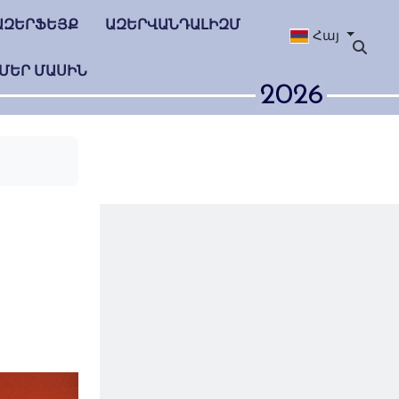
ԱԶԵՐՖԵՅՔ
ԱԶԵՐՎԱՆԴԱԼԻԶՄ
Հայ
ՄԵՐ ՄԱՍԻՆ
2026
 ու
ւնն