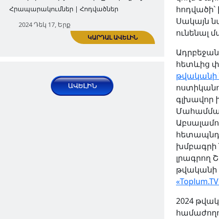
հոդվածի՝
Մամուլի ազատությունն
ԿԱՐԴԱԼ ԱՎԵԼԻՆ
Սակայն ն
Ադրբեջանում, մաս 5․ օրենքի
ունենալ 
խստացումներ
Ադրբեջանո
Հրապարակումներ | Հոդվածներ
հետևից փ
2024 Սեպ 13, Ուրբ
թվականի 
ոստիկանու
գլխավոր 
Մահամմադ
Աբսալամո
հետապնդո
խմբագրի 
լրագրող Շ
թվականի 
Լինել ընդդիմադիր Ադրբեջանում.
«Toplum.TV
մաս 2 Ընդդիմադիր հայացքներ
ԿԱՐԴԱԼ ԱՎԵԼԻՆ
2024 թվակ
ունեցող կանայք ադրբեջանական
համաժողո
ոստիկանության նախընտրելի զոհ