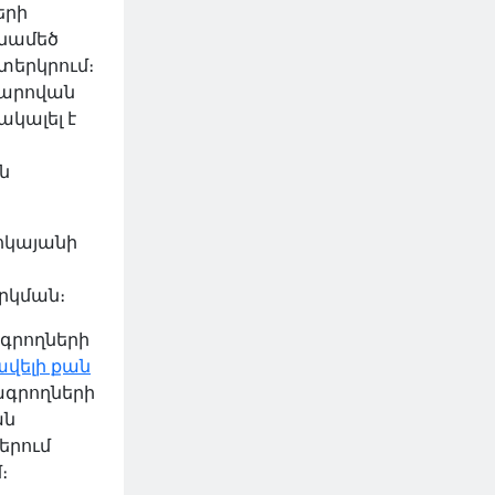
երի
ենամեծ
տերկրում։
բարովան
ակալել է
ի
ն
ոկայանի
րկման։
ագրողների
ավելի քան
ագրողների
ան
երում
մ
։