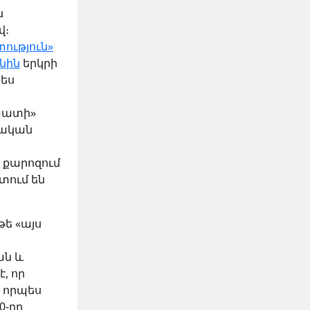
ն
վ։
ություն»
նին
երկրի
պես
Սաատի»
նական
 քարոզում
տում են
 թե «այս
ան և
, որ
 որպես
0-րդ