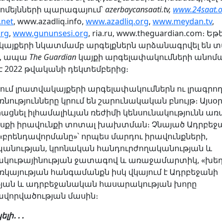
դոմեյնների պարագայում՝
azerbaycansaati.tv,
www.24saat.o
.net
, www.azadliq.info,
www.azadliq.org
,
www.meydan.tv
,
org
,
www.gununsesi.org
, ria.ru, www.theguardian.com։ Եթ
լ կայքերի նկատմամբ արգելքներն արձանագրվել են 
կ, ապա
The Guardian
կայքի արգելափակումների անոմ
է 2022 թվականի դեկտեմբերից։
ում լրատվակայքերի արգելափակումներն ու լրագրո
նությունները կրում են շարունակական բնույթ։ Այս
ացնել իլհամալիևյան ռեժիմի կենսունակությունն առ
քի իրավունքի տոտալ խախտման։ Չնայած Ադրբեջ
«բրենդավորմանը»՝ որպես մարդու իրավունքների,
նության, կրոնական հանդուրժողականության և
կութայինության ջատագով և առաջամարտիկ, «խեղ
ռկայության հանգամանքն իսկ վկայում է Ադրբեջանի
յան և ադրբեջանական հասարակության խորը
ավորվածության մասին։
ելի
․․․