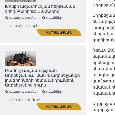
Ադրբեջանո
2024 Օգս 23, Ուրբ
Ադրբեջան
ենթարկվե
լրագրողն
ձերբակալ
գործիքակ
ԿԱՐԴԱԼ ԱՎԵԼԻՆ
Դեռևս 20
նպատակն 
օրենսդրո
Խոսքի ազատության հերթական
նկատմամբ
զոհը. Բահրուզ Սամադով
այսպես կո
Հրապարակումներ | Հոդվածներ
կամ թղթա
թվականին
2024 Սեպ 02, Երկ
թվականի
Ադրբեջան
ադրբեջան