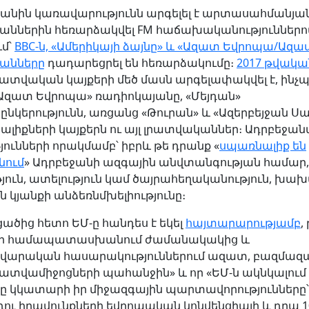
կանին կառավարությունն արգելել է արտասահմանյա
աններին հեռարձակվել FM հաճախականություններո
ւմ՝
BBC-ն, «Ամերիկայի ձայնը» և «Ազատ Եվրոպա/Ազատ
անները
դադարեցրել են հեռարձակումը։
2017 թվակա
ատվական կայքերի մեծ մասն արգելափակվել է, ինչ
«Ազատ Եվրոպա» ռադիոկայանը, «Մեյդան»
ընկերությունն, առցանց «Թուրան» և «Ազերբեյջան 
ալիքների կայքերն ու այլ լրատվականներ։ Ադրբեջա
ունների որակմամբ՝ իբրև թե դրանք «
սպառնալիք են
նում
» Ադրբեջանի ազգային անվտանգության համար,
թյուն, ատելություն կամ ծայրահեղականություն, խախ
 կյանքի անձեռնմխելիությունը։
ցածից հետո ԵՄ-ը հանդես է եկել
հայտարարությամբ
,
 չի համապատասխանում ժամանակակից և
վարական հասարակություններում ազատ, բազմազ
ատվամիջոցների պահանջին» և որ «ԵՄ-ն ակնկալում է
ը կկատարի իր միջազգային պարտավորությունները՝
դու իրավունքների եվրոպական կոնվենցիայի և դրա 1