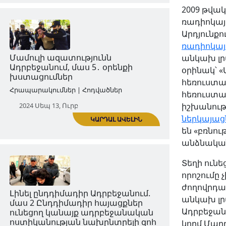
2009 թվա
ռադիոկայ
Արդյունքո
ԿԱՐԴԱԼ ԱՎԵԼԻՆ
ռադիոկայ
անկախ լր
Մամուլի ազատությունն
օրինակ՝ 
Ադրբեջանում, մաս 4. ադրբեջանցի
հեռուստա
լրագրողների հետապնդումներն
Ադրբեջանից դուրս
հեռուստա
իշխանությ
Հրապարակումներ | Հոդվածներ
ներկայաց
են «բռնու
2024 Սեպ 06, Ուրբ
անձնական
Տեղի ունե
որոշումը
ժողովրդա
անկախ լր
Ադրբեջան
կողմ Մար