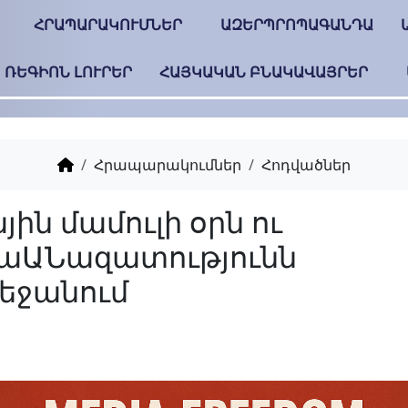
ՀՐԱՊԱՐԱԿՈՒՄՆԵՐ
ԱԶԵՐՊՐՈՊԱԳԱՆԴԱ
ՌԵԳԻՈՆ ԼՈՒՐԵՐ
ՀԱՅԿԱԿԱՆ ԲՆԱԿԱՎԱՅՐԵՐ
Հրապարակումներ
Հոդվածներ
Ազգային մամուլի օրն
մեդիաԱՆազատությո
Ադրբեջանում