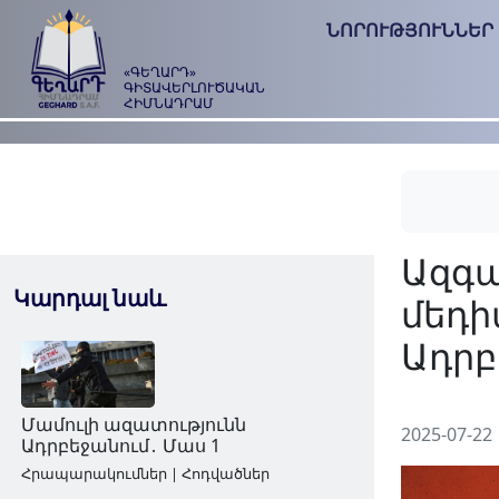
ՆՈՐՈՒԹՅՈՒՆՆԵՐ
«ԳԵՂԱՐԴ»
ԳԻՏԱՎԵՐԼՈՒԾԱԿԱՆ
ՀԻՄՆԱԴՐԱՄ
Կարդալ նաև
2025-07-22