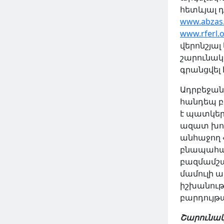
հետևյալ 
www.abzas
www.rferl.
վերոնշյա
շարունա
գրանցվել 
Ադրբեջան
հանդեպ բռ
է պատկեր
ազատ խոս
անհաջող 
բնապահպա
բազմամշա
մամուլի ա
իշխանութ
բարդույթ
Շարունակ