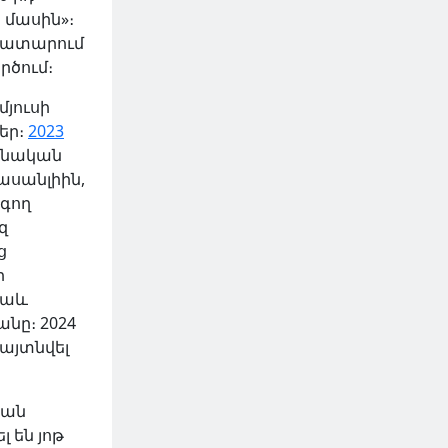
 մասին»։
ակատարում
րծում։
մյուսի
եր։
2023
անական
Հասանլիին,
գող
զ
ց
ր
նաև
անը։ 2024
այտնվել
յան
 են յոթ