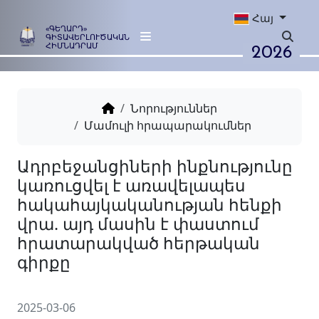
Հայ
«ԳԵՂԱՐԴ»
ԳԻՏԱՎԵՐԼՈՒԾԱԿԱՆ
2026
ՀԻՄՆԱԴՐԱՄ
Նորություններ
Մամուլի հրապարակումներ
Ադրբեջանցիների ինքնությ
կառուցվել է առավելապես
հակահայկականության հե
վրա. այդ մասին է փաստու
հրատարակված հերթակա
2025-03-06