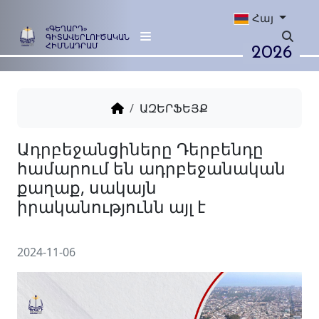
Հայ
«ԳԵՂԱՐԴ»
ԳԻՏԱՎԵՐԼՈՒԾԱԿԱՆ
2026
ՀԻՄՆԱԴՐԱՄ
ԱԶԵՐՖԵՅՔ
Ադրբեջանցիները Դերբենդ
համարում են ադրբեջանա
քաղաք, սակայն
իրականությունն այլ է
2024-11-06