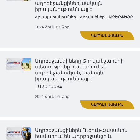
կազմակերպած Խոջալուի
բնակչության կոտորածը բար
հայերի վրա
| ԱԶԵՐՖԵՅՔ
ԿԱՐ
2024 Հուն 05, Չրք
Ադրբեջանցիները Ֆիզուլիին
համարում են ադրբեջանցի 
սակայն իրականությունը հետ
| ԱԶԵՐՖԵՅՔ
2024 Հուն 12, Չրք
ԿԱՐ