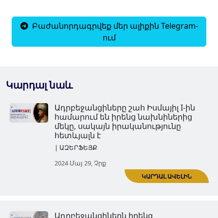
Բաժանորդագրվեք մեր ալիքին Telegram-
ում
Կարդալ նաև