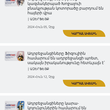
Ադրբեջանցիները շահ Իսմայիլ
համարում են իրենց նախնին
մեկը, սակայն իրականությու
հետևյալն է
| ԱԶԵՐՖԵՅՔ
2024 Մայ 29, Չրք
Ադրբեջանցիներն իրենց