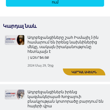
ում
Կարդալ նաև