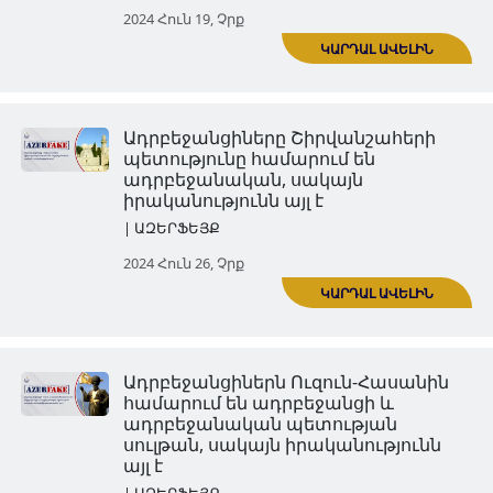
| ԱԶԵՐՖԵՅՔ
ԿԱՐ
2024 Հուն 05, Չրք
Ադրբեջանցիները Ֆիզուլիին
համարում են ադրբեջանցի 
սակայն իրականությունը հետ
| ԱԶԵՐՖԵՅՔ
2024 Հուն 12, Չրք
ԿԱՐ
Ադրբեջանցիները կարա-