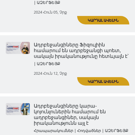
Ադրբեջանցիները շահ Իսմայիլ
համարում են իրենց նախնին
մեկը, սակայն իրականությու
հետևյալն է
| ԱԶԵՐՖԵՅՔ
2024 Մայ 29, Չրք
Ադրբեջանցիներն իրենց
կազմակերպած Խոջալուի
բնակչության կոտորածը բար
հայերի վրա