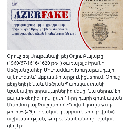
Օրուջ բեյ Սուլթանալի բեյ Օղլու Բայաթը
(1560/67-1616/1620 թթ․) ծառայել է Իրանի
Սեֆյան շահեր Մուհամմադ Խուդաբանդայի,
այնուհետև` Աբբաս I-ի արքունիքներում։ Օրուջ
բեյը եղել է նաև Սեֆյան Պարսկաստանի
նշանավոր զորավարներից մեկը։ Նա սերում էր
բայաթ ցեղից, որն, ըստ 11-րդ դարի գիտնական
Մահմուդ ալ Քաշղարիի՝ «Դիվան լուղաթ ալ-
թուրք» («Թյուրքական բարբառների դիվան»)
աշխատության, թուրքմենական-օղուզական
ցեղ էր։