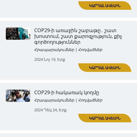
COP29-ը հյուրընկալող Ադրբե
«կլիմայական վարքագիծը»․ 
Հրապարակումներ | Հոդվածներ
2024 Սեպ 11, Չրք