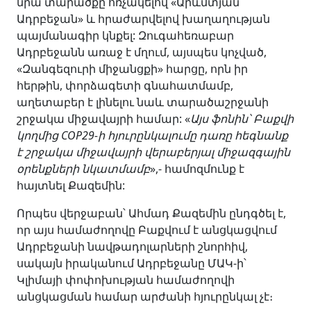
նրա տարածքը հռչակելով «Արևմտյան
Ադրբեջան» և հրաժարվելով խաղաղության
պայմանագիր կնքել: Զուգահեռաբար
Ադրբեջանն առաջ է մղում, այսպես կոչված,
«Զանգեզուրի միջանցքի» հարցը, որն իր
հերթին, փորձագետի գնահատմամբ,
աղետաբեր է լինելու նաև տարածաշրջանի
շրջակա միջավայրի համար: «
Այս ֆոնին՝
Բաքվի
կողմից COP29-ի հյուրընկալումը դառը հեգնանք
է շրջակա միջավայրի վերաբերյալ միջազգային
օրենքների նկատմամբ
»,- համոզմունք է
հայտնել Քազեմին:
Որպես վերջաբան՝ Ահմադ Քազեմին ընդգծել է,
որ այս համաժողովը Բաքվում է անցկացվում
Ադրբեջանի նավթադոլարների շնորհիվ,
սակայն իրականում Ադրբեջանը ՄԱԿ-ի՝
Կլիմայի փոփոխության համաժողովի
անցկացման համար արժանի հյուրընկալ չէ։