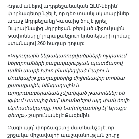
Հղում անելով ադրբեջանական ԶԼՄ-ներին՝
փորձագետը նշել է, որ դեռ տասնյակ տարիներ
առաջ Ադրբեջանը Կասպից ծով է լցրել
Ուկրաինայից Ադրբեջան բերված միջուկային
թափոնները՝ յուրաքանչյուր կոնտեյների դիմաց
ստանալով 260 հազար դոլար:
«
Կոյուղային ենթակառուցվածքների ոլորտում
ներդրումների բացակայության պատճառով
ամեն տարի խիտ բնակեցված Բաքու և
Սումգայիթ քաղաքներից միլիոնավոր տոննա
քաղաքային, կենցաղային և
արդյունաբերական չմշակված թափոններ են
լցվում Կասպից ծով՝ վտանգելով այդ փակ ծովի
էկոհամակարգը, իսկ Նախիջևանից էլ՝ Արաքս
գետը
»,- շարունակել է Քազեմին։
Բացի այդ՝ փորձագետը մատնանշել է, որ
շրջակա միջավայրի պաշպանության շուրջ