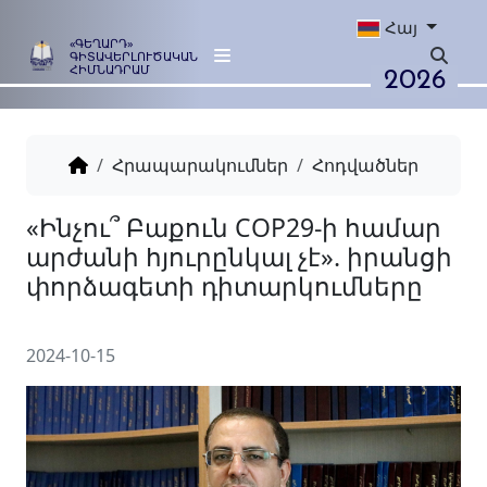
Հայ
«ԳԵՂԱՐԴ»
ԳԻՏԱՎԵՐԼՈՒԾԱԿԱՆ
2026
ՀԻՄՆԱԴՐԱՄ
Հրապարակումներ
Հոդվածներ
«Ինչու՞ Բաքուն COP29-ի հ
արժանի հյուրընկալ չէ». ի
փորձագետի դիտարկումնե
2024-10-15