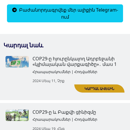
Բաժանորդագրվեք մեր ալիքին Telegram-
ում
Կարդալ նաև