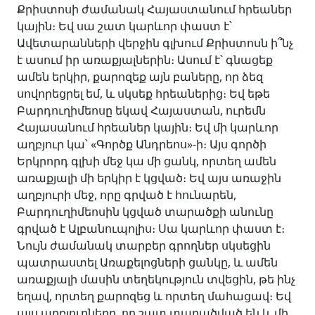
Քրիստոսի ժամանակ Հայաստանում հրեաներ
կային։ Եվ սա շատ կարևոր փաստ է՝
Ավետարանների վերջին գլխում Քրիստոսն ի՞նչ
է ասում իր առաքյալներին։ Ասում է՝ գնացեք
ամեն երկիր, քարոզեք այն բաները, որ ձեզ
սովորեցրել եմ, և սկսեք հրեաներից։ Եվ եթե
Բարդուղիմեոսը եկավ Հայաստան, ուրեմն
Հայասանում հրեաներ կային։ Եվ մի կարևոր
աղբյուր կա՝ «Գործք Անդրեոս»-ի։ Այս գործի
Երկրորդ գլխի մեջ կա մի ցանկ, որտեղ ամեն
առաքյալի մի երկիր է կցված։ Եվ այս առաջին
աղբյուրի մեջ, որը գրված է հունարեն,
Բարդուղիմեոսին կցված տարածքի անունը
գրված է Ալբանուպոլիս։ Սա կարևոր փաստ է։
Նույն ժամանակ տարբեր գրողներ սկսեցին
պատրաստել Առաքելոցների ցանկը, և ամեն
առաքյալի մասին տեղեկություն տվեցին, թե ինչ
եղավ, որտեղ քարոզեց և որտեղ մահացավ։ Եվ
այս աղբյուրները, որ շատ տարածված են և մի