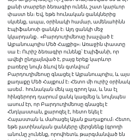
քանի տարբեր ձեռագիր ունեն, շատ կարևոր
փաստ են։ Եվ, եթե հունական ցանկներից
սկսենք, ապա, օրինակի համար, ամենահինն
Էպիֆանոսի ցանկն է։ Այդ ցանկի մեջ
կկարդանք․ «Բարդուղիմեոսը խաչված է
Ալբանուպոլիս Մեծ Հայքից»։ Առաջին փաստը
սա է։ Ուրիշ ձեռագիր ունենք՝ Էպիֆանի, որ
ավելի ընդլայնված է, բայց երեք կարևոր
բառերը նույն ձևով են գտնվում՝
Բարդուղիմեոսը գնացել է Ալբանուպոլիս, և այս
քաղաքը Մեծ Հայքում է։ Հետո մի ուրիշ օրինակ
ասեմ․ հունական մեկ այլ գրող կա, և նա էլ
հինգերորդ դարում ցանկ կազմեց և նույնպես
ասում էր, որ Բարդուղիմեոսը գնացել է
Հնդկաստան, քարոզել է, հետո եկել է
Հայաստան և մահացել Ալան քաղաքում։ Հետո,
եթե լատինական ցանկերը վերցնենք (գրողի
անունը չունենք, որովհետև թարգմանված են