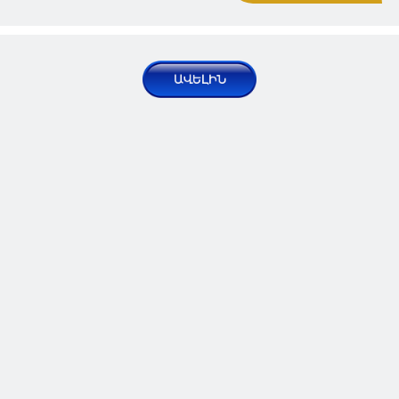
Արցախն ու Ուտիքը
աղվանականացնելը
հակագիտական է․ Ալեքսան
Հակոբյան
Նորություններ | Հարցազրույցներ
2024 Հուն 13, Հնգ