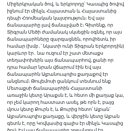
Միջերկրական ծով, և երկրորդը՝ Կասպից ծովով
իջնում էր մինչև Հայաստան և Հայաստանից
դեպի Հռոմեական կայսրություն։ Եվ այս
ճանապարհը լավ ճանաչված է։ Գիտենք, որ
Տիգրան Մեծի ժամանակ սկսեցին օգնել, որ այս
ճանապարհները զարգացնեն, որովհետև իր
համար (խմբ․՝ նկատի ունի Տիգրան Երկրորդին)
կարևոր էր․ նա ուզում էր շատ մետաքս
տեղափոխեին այս ճանապարհով, քանի որ
դրա համար նրան վճարում էին Եվ այս
ճանապարհն Ալբանուպոլիս քաղաքով էր
անցնում։ Թուլեմոսի ցանկում տեսնում ենք
Մետաքսի ճանապարհին Հայաստանի
առաջին կետը Արաքսն է, և հետո մի քաղաք կա,
որ չեմ կարող հաստատ ասել, թե որն է, բայց
մյուս կետը Քուրն է, և Քուրից հետո՝ Ալբան՝
Ալբանուպոլիս քաղաքը, և վերջին կետը Ալբան
գետն է, որը Կովկասից գալիս էր մինչև Կասպից
ծով։ Եվ այս ճանապարհը շրջանցում էր