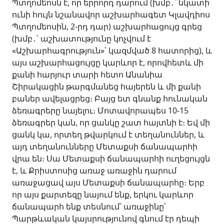
Պտղոմեոսն է, որ երրորդ դարում (խմբ․՝ նկատի
ունի հույն նշանավոր աշխարհագետ Կլավդիոս
Պտղոմեոսին, 2-րդ դար) աշխարհացույց գրեց
(խմբ․՝ աշխատությունը կոչվում է
«Աշխարհագրություն»՝ կազմված 8 հատորից), և
այս աշխարհացույցը կարևոր է, որովհետև մի
քանի հարյուր տարի հետո Անանիա
Շիրակացին թարգմանեց հայերեն և մի քանի
բաներ ավելացրեց։ Բայց ետ գնանք հունական
ձեռագրերը նայելու։ Մոտավորապես 10-15
ձեռագրեր կան, որ ցանկը շատ հայտնի է։ Եվ մի
ցանկ կա, որտեղ թվարկում է տեղանուններ, և
այդ տեղանունները Մետաքսի ճանապարհի
վրա են։ Սա Մետաքսի ճանապարհի ուղեցույցն
է, և Քրիստոսից առաջ առաջին դարում
առաջացավ այս Մետաքսի ճանապարհը։ Երբ
որ այս քարտեզը նայում ենք, երկու կարևոր
ճանապարհ ենք տեսնում՝ առաջինը՝
Պարթևական կայսրությունով գնում էր դեպի