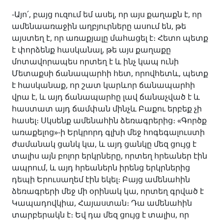
-Այո՛, բայց ուզում եմ ասել, որ այս քաղաքն է, որ
ամենաառաջին աղբյուրները ասում են, թե
այստեղ է, որ առաքյալը մահացել է։ Հետո պետք
է փորձենք հասկանալ, թե այս քաղաքը
մոտավորապես որտեղ է և ինչ կապ ունի
Մետաքսի ճանապարհի հետ, որովհետև, պետք
է հասկանաք, որ շատ կարևոր ճանապարհի
վրա է, և այդ ճանապարհը լավ ճանաչված է և
հաստատ այդ ճամփան մինչև Բաքու երբեք չի
հասել։ Սկսենք ամենահին ձեռագրերից։ «Գործք
առաքելոց»-ի Երկրորդ գլխի մեջ հոգեգալուստի
ժամանակ ցանկ կա, և այդ ցանկը մեզ ցույց է
տալիս այն բոլոր երկրները, որտեղ հրեաներ էին
ապրում, և այդ հրեաներն իրենց երկրներից
դեպի Երուսաղեմ էին եկել։ Բայց ամենահին
ձեռագրերի մեջ մի օրինակ կա, որտեղ գրված է
Կապադովկիա, Հայաստան։ Դա ամենահին
տարբերակն է։ Եվ դա մեզ ցույց է տալիս, որ