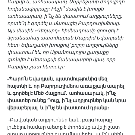
Բաքվի և, առհասարակ, Ադրբեջանի ժողովրդի
հովանավորյալը։ Ինչի՞ մասին է խոսքն
առհասարակ, ի՞նչ են փաստում աղբյուրները,
որտե՞ղ է գործել և մահացել Բարդուղիմեոսը։
Այս մասին «Գեղարդ» հիմնադրամը զրուցել է
ֆրանսահայ պատմաբան Մաքսիմ Եվադյանի
հետ։ Եվադյանի խոսքով՝ բոլոր աղբյուրները
փաստում են, որ Ալբանուպոլիս քաղաքը
գտնվել է Մետաքսի ճանապարհի վրա, որը
Բաքվից շատ հեռու էր։
-Պարո՛ն Եվադյան, պատմությունից մեզ
հայտնի է, որ Բարդուղիմեոս առաքյալն ապրել
և գործել է Մեծ Հայքում
․
առհասարակ, ի՞նչ
փաստեր ունեք Դուք, ի՞նչ աղբյուրներ կան նրա
վերաբերյալ, և ի՞նչ են փաստում դրանք։
-Բավական աղբյուրներ կան, բայց հարցը
լուծելու համար պետք է փորձենք ավելի շատ
օտար աղբյուրներ ուսումնասիրել․ ամենահին