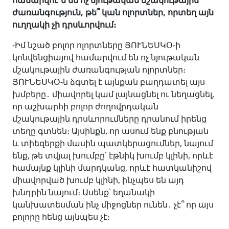
համարվու՞մ են ոչ նյութական մշակութային
ժառանգություն, թե
՞
կան ոլորտներ
,
որտեղ այն
ուղղակի չի դրսևորվում։
-Իմ նշած բոլոր ոլորտները ՅՈՒՆԵՍԿՕ-ի
կոնվենցիայով համարվում են ոչ նյութական
մշակութային ժառանգության ոլորտներ։
ՅՈՒՆԵՍԿՕ-ն ձգտել է այնքան բաղդատել այս
խմբերը․
միավորել կամ լայնացնել ու նեղացնել,
որ աշխարհի բոլոր ժողովրդական
մշակութային դրսևորումները դրանում իրենց
տեղը գտնեն։ Այսինքն, որ ասում ենք բնության
և տիեզերքի մասին պատկերացումներ, նայում
ենք, թե տվյալ խումբը՝ էթնիկ խումբ կլինի, որևէ
համայնք կլինի մարդկանց, որևէ հատկանիշով
միավորված խումբ կլինի, ինչպես են այդ
խնդրին նայում։ Ասենք՝ եղանակի
կանխատեսման ինչ միջոցներ ունեն
․ չէ՞ որ այս
բոլորը հենց այնպես չէ։