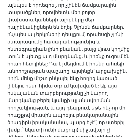
այնպես է որդեգրել, որ չլինեն ճամբարային
տարածքներ, որովհետև մեր բոլոր
փախստականների ալիքները մեր
հայրենակիցներն են եղել։ Չլինեն ճամբարներ,
ինչպես այլ երկրների դեպքում, որպեսզի չլինի
օտարացումը հասարակությունից և
ինտեգրացիան լինի բնական, բայց մյուս կողմից
տուն է պետք այդ մարդկանց, և իրենք ուզում են
իրար հետ լինել։ Դա էլ մեղմում է իրենց ահռելի
անորոշության պաշարը, այսինքն՝ արցախցին,
որին մենք միշտ ընկալել ենք հողից կառչած
լինելու հետ, հիմա օդում կախված է։ Այ, այս
հսկայական տարբերությունը չի կարող
մարդկանց բերել կյանքի պլանավորման
որոշակիության, և այդ դեպքում, եթե ինչ-որ մի
հրաշքով միասին ապրելու բնակարանային
ծրագիրն իրականանա, պարզ է չէ՞, որ ստերիլ
(խմբ․՝ նկատի ունի մաքուր) միջավայր չի