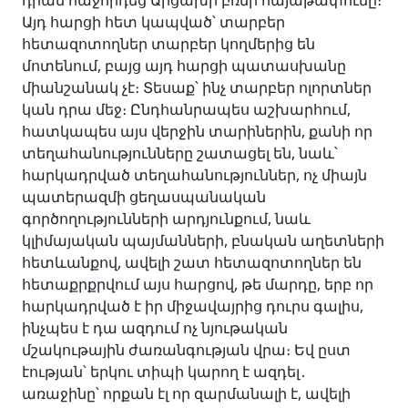
դրան հաջորդեց Արցախի բռնի հայաթափումը։
Այդ հարցի հետ կապված՝ տարբեր
հետազոտողներ տարբեր կողմերից են
մոտենում, բայց այդ հարցի պատասխանը
միանշանակ չէ։ Տեսաք՝ ինչ տարբեր ոլորտներ
կան դրա մեջ։ Ընդհանրապես աշխարհում,
հատկապես այս վերջին տարիներին, քանի որ
տեղահանությունները շատացել են, նաև՝
հարկադրված տեղահանություններ, ոչ միայն
պատերազմի ցեղասպանական
գործողությունների արդյունքում, նաև
կլիմայական պայմանների, բնական աղետների
հետևանքով, ավելի շատ հետազոտողներ են
հետաքրքրվում այս հարցով, թե մարդը, երբ որ
հարկադրված է իր միջավայրից դուրս գալիս,
ինչպես է դա ազդում ոչ նյութական
մշակութային ժառանգության վրա։ Եվ ըստ
էության՝ երկու տիպի կարող է ազդել․
առաջինը՝ որքան էլ որ զարմանալի է, ավելի