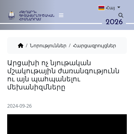
Հայ
«ԳԵՂԱՐԴ»
ԳԻՏԱՎԵՐԼՈՒԾԱԿԱՆ
2026
ՀԻՄՆԱԴՐԱՄ
Նորություններ
Հարցազրույցներ
Արցախի ոչ նյութական
մշակութային ժառանգությո
ու այն պահպանելու
մեխանիզմները
2024-09-26