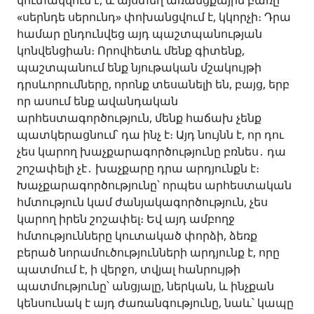
կուտակվում է, և այստեղ առանցքային բառը՝
«սերնդե սերունդ» փոխանցվում է, կկորչի։ Դրա
համար ընդունվեց այդ պաշտպանության
կոնվենցիան։ Որովհետև մենք գիտենք,
պաշտպանում ենք նյութական մշակույթի
դրսևորումները, որոնք տեսանելի են, բայց, երբ
որ ասում ենք ավանդական
արհեստագործություն, մենք հաճախ չենք
պատկերացնում՝ դա ինչ է։ Այդ նույնն է, որ դու
չես կարող խաչքարագործությունը բռնես․ դա
շոշափելի չէ․ խաչքարը դրա արդյունքն է։
Խաչքարագործությունը՝ որպես արհեստական
հմտություն կամ ժանյակագործություն, չես
կարող իրեն շոշափել։ Եվ այդ ամբողջ
հմտությունները կուտակած փորձի, ձեռք
բերած նորամուծությունների արդյունք է, որը
պատմում է, ի վերջո, տվյալ հանրույթի
պատմությունը՝ անցյալը, ներկան, և ինչքան
կենսունակ է այդ ժառանգությունը, նաև՝ կապը