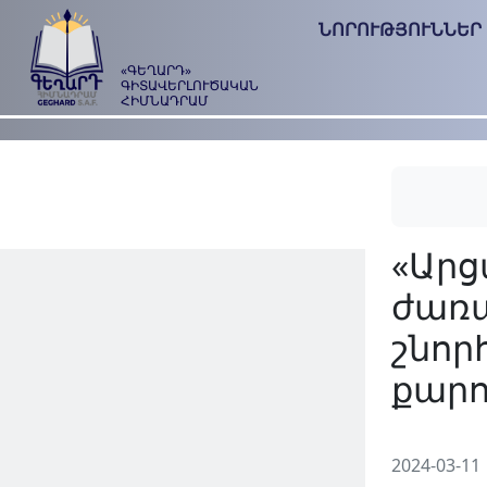
ՆՈՐՈՒԹՅՈՒՆՆԵՐ
«ԳԵՂԱՐԴ»
ԳԻՏԱՎԵՐԼՈՒԾԱԿԱՆ
ՀԻՄՆԱԴՐԱՄ
2024-03-11