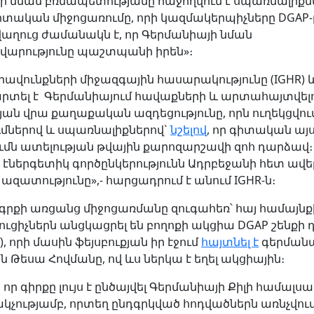
ի նման բռնապետությանը հաջողվում է սպառնալիքն
իտական միջոցառումը, որի կազմակերպիչները DGAP-ը
վաղուց ժամանակն է, որ Գերմանիայի նման
վարությունը պաշտպանի իրեն»։
րավունքների միջազգային հասարակությունը (IGHR) 
ել է Գերմանիայում հավաքների և արտահայտվել
ան վրա քաղաքական ազդեցությունը, որն ուղեկցվում
մներով և սպառնալիքներով`
նշելով
, որ գիտական այ
ւմն ատելության թվային քարոզարշավի զոհ դարձավ։ 
 էներգետիկ գործընկերությունն Ադրբեջանի հետ ավե
ր ազատությունը»,- հարցադրում է անում IGHR-ն։
 գրքի առցանց միջոցառմանը զուգահեռ՝ հայ համայնք
ւցիչներն անցկացրել են բողոքի ակցիա DGAP շենքի 
), որի մասին ֆեյսբուքյան իր էջում
հայտնել է
գերման
Թեսա Հովմանը, ով ևս ներկա է եղել ակցիային։
 որ գիրքը լույս է ընծայվել Գերմանիայի Քիլի համալս
չությամբ, որտեղ ընդգրկված հոդվածներն առնչվում