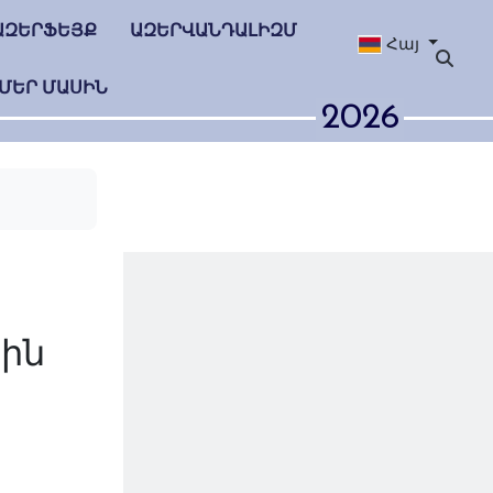
ԱԶԵՐՖԵՅՔ
ԱԶԵՐՎԱՆԴԱԼԻԶՄ
Հայ
ՄԵՐ ՄԱՍԻՆ
2026
ին
քի
ւթյան թվային
դարձավ