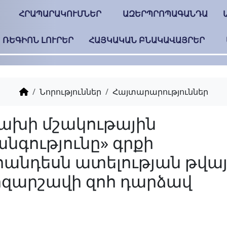
ՀՐԱՊԱՐԱԿՈՒՄՆԵՐ
ԱԶԵՐՊՐՈՊԱԳԱՆԴԱ
ՌԵԳԻՈՆ ԼՈՒՐԵՐ
ՀԱՅԿԱԿԱՆ ԲՆԱԿԱՎԱՅՐԵՐ
Նորություններ
Հայտարարություններ
«Արցախի մշակութայ
ժառանգությունը» գր
շնորհանդեսն ատելո
քարոզարշավի զոհ 