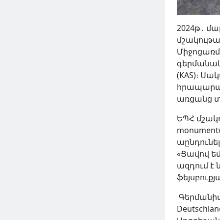
2024թ․ մ
մշակութայ
Միջոցառմ
գերմանակ
(KAS)։ Սա
հրապարակ
առցանց 
ԵՊՀ մշակո
monument
աընդունե
«Ցավով ե
ազդում է
ֆեյսբուքյա
Գերմանիայ
Deutschl