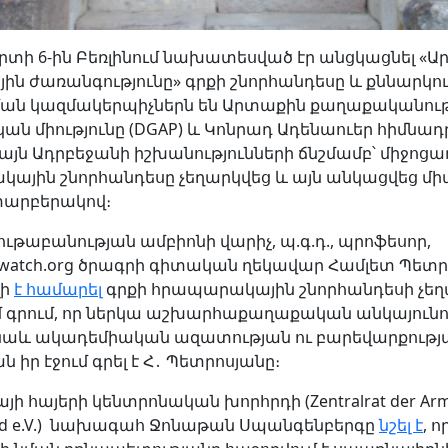
արտի 6-ին Բեռլինում նախատեսված էր անցկացնել «
ին ժառանգությունը» գրքի շնորհանդեսը և քննարկու
ան կազմակերպիչներն են Արտաքին քաղաքականու
ան միությունը (DGAP) և Կոնրադ Ադենաուեր հիմնա
կայն Ադրբեջանի իշխանությունների ճնշմամբ՝ միջոց
ային շնորհանդեսը չեղարկվեց և այն անկացվեց մի
տարբերակով։
ւթաբանության ամբիոնի վարիչ, պ.գ.դ., պրոֆեսոր,
watch.org ծրագրի գիտական ղեկավար Համլետ Պետր
լի
է համարել
գրքի հրապարակային շնորհանդեսի չեղ
մ գրում, որ ներկա աշխարհաքաղաքական անկայունո
 նաև ակադեմիական ազատության ու բարեվարքությա
ն իր էջում գրել է Հ․ Պետրոսյանը։
ի հայերի կենտրոնական խորհրդի (Zentralrat der Arme
and e.V.) նախագահ Ջոնաթան Սպանգենբերգը
նշել է
, ո