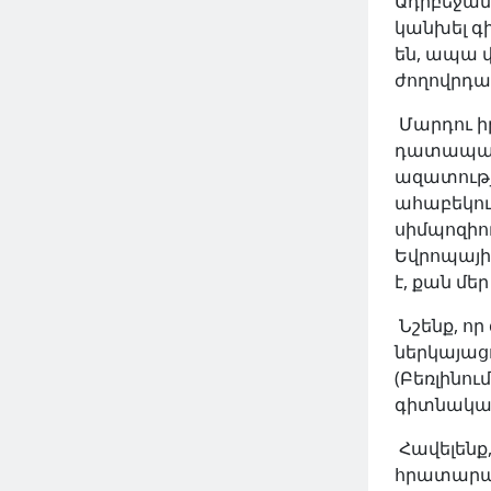
Ադրբեջան
կանխել գ
են, ապա 
ժողովրդա
Մարդու ի
դատապարտ
ազատությ
ահաբեկու
սիմպոզիո
Եվրոպայի
է, քան մե
Նշենք, որ
ներկայացո
(Բեռլինում
գիտնական 
Հավելենք,
հրատարակ