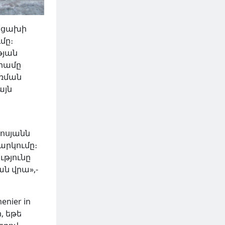
Արցախի
մը։
թյան
դրամը
առման
այն
ոսյանն
արկումը։
ւթյունը
ն վրա»,-
nier in
ր, եթե