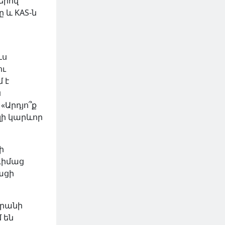
երով
 և KAS-ն
ևս
ու
 է
ս
«Արդյո՞ք
լի կարևոր
ի
դիմաց
ացի
արանի
 են