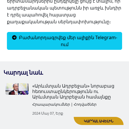
երիտասարդներին ընդգրկելը ցույց է տալիս, որ
ադրբեջանական պետությունն իր առջև խնդիր
է դրել ապահովել հայատյաց
քաղաքականության սերնդափոխությունը։
Բաժանորդագրվեք մեր ալիքին Telegram-
ում
Կարդալ նաև