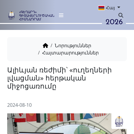
Հայ
«ԳԵՂԱՐԴ»
ԳԻՏԱՎԵՐԼՈՒԾԱԿԱՆ
2026
ՀԻՄՆԱԴՐԱՄ
Նորություններ
Հայտարարություններ
Ալիևյան ռեժիմի՝ «ուղեղնե
լվացման» հերթական
միջոցառումը
2024-08-10