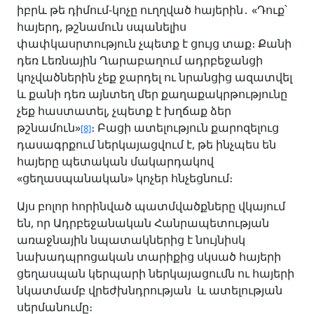
իբրև թե դիմում-կոչը ուղղված հայերին․ «Դուք՝
հայերդ, թշնամուն սպանելիս
փափկասրտություն չպետք է ցույց տաք։ Քանի
դեռ Լեռնային Ղարաբաղում ադրբեջանցի
կոչվածներին չեք ջարդել ու նրանցից ազատվել
և քանի դեռ այնտեղ մեր քաղաքակրթությունը
չեք հաստատել, չպետք է խղճաք ձեր
թշնամուն»
։ Բացի ատելություն քարոզելուց
[8]
դասագրքում ներկայացվում է, թե ինչպես են
հայերը պետական մակարդակով
«ցեղասպանական» կոչեր հնչեցնում։
Այս բոլոր հորինված պատմվածքները վկայում
են, որ Ադրբեջանական Հանրապետության
առաջնային նպատակներից է նույնիսկ
նախադպրոցական տարիքից սկսած հայերի
ցեղասպան կերպարի ներկայացումն ու հայերի
նկատմամբ վրեժխնդրության և ատելության
սերմանումը։