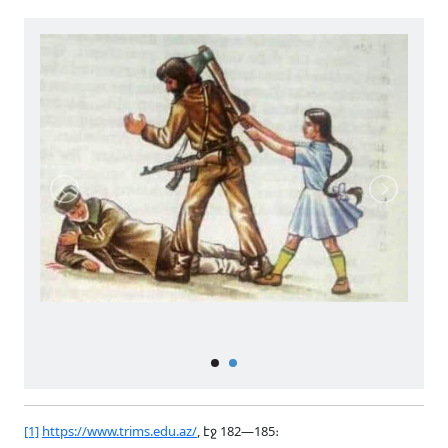
[1]
https://www.trims.edu.az/
, էջ 182—185։