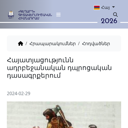
Հայ
«ԳԵՂԱՐԴ»
ԳԻՏԱՎԵՐԼՈՒԾԱԿԱՆ
2026
ՀԻՄՆԱԴՐԱՄ
Հրապարակումներ
Հոդվածներ
Հայատյացությունն
ադրբեջանական դպրոցա
դասագրքերում
2024-02-29