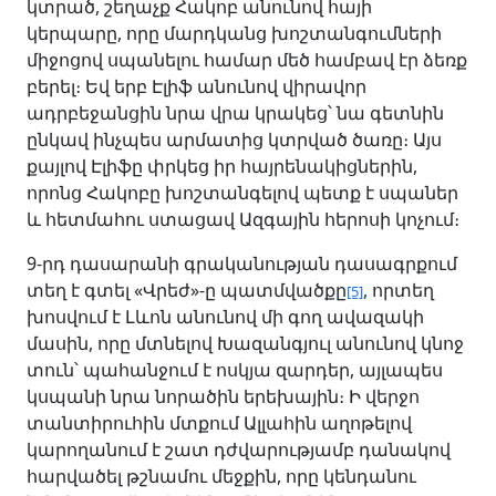
կտրած, շեղաչք Հակոբ անունով հայի
կերպարը, որը մարդկանց խոշտանգումների
միջոցով սպանելու համար մեծ համբավ էր ձեռք
բերել։ Եվ երբ Էլիֆ անունով վիրավոր
ադրբեջանցին նրա վրա կրակեց՝ նա գետնին
ընկավ ինչպես արմատից կտրված ծառը։ Այս
քայլով Էլիֆը փրկեց իր հայրենակիցներին,
որոնց Հակոբը խոշտանգելով պետք է սպաներ
և հետմահու ստացավ Ազգային հերոսի կոչում։
9-րդ դասարանի գրականության դասագրքում
տեղ է գտել «Վրեժ»-ը պատմվածքը
, որտեղ
[5]
խոսվում է Լևոն անունով մի գող ավազակի
մասին, որը մտնելով Խազանգյուլ անունով կնոջ
տուն՝ պահանջում է ոսկյա զարդեր, այլապես
կսպանի նրա նորածին երեխային։ Ի վերջո
տանտիրուհին մտքում Ալլահին աղոթելով
կարողանում է շատ դժվարությամբ դանակով
հարվածել թշնամու մեջքին, որը կենդանու