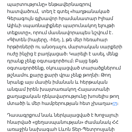
պարտությունը» ենթավերնագրով
հատվածում, տեղ է գտել «հաղթանակած
Գերագույն գլխավոր հրամանատար Իլհամ
Ալիևի սպառնալիքներ պարունակող ելույթի
տեքստը», որում մասնավորապես նշվում է․
«Գիտեն (հայերը, -հեղ․), թե մեր հեռահար
հրթիռների ու անօդաչու մարտական սարքերի
ուժը ինչից է բաղկացած։ Կարելի է ասել, մենք
դրանք չենք օգտագործում։ Բայց եթե
օգտագործենք, օկուպացված տարածքներում
թշնամու քարը քարի վրա չենք թողնի։ Թող
նրանք այս մասին իմանան և հերթական
անգամ իրեն խայտառակող Հայաստանի
քաղաքական ղեկավարությունը խոսելիս թող
մտածի և մեր համբերության հետ չխաղա»
։
[7]
Դասագրքում նաև ներկայացված է Խոջալուի
հնարված «ցեղասպանության» ժամանակ ՀՀ
առաջին նախագահ Լևոն Տեր-Պետրոսյանի