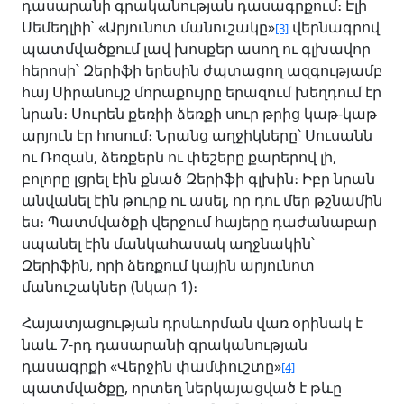
դասարանի գրականության դասագրքում։ Էլի
Սեմեդլիի՝ «Արյունոտ մանուշակը»
վերնագրով
[3]
պատմվածքում լավ խոսքեր ասող ու գլխավոր
հերոսի՝ Զերիֆի երեսին ժպտացող ազգությամբ
հայ Սիրանույշ մորաքույրը երազում խեղդում էր
նրան։ Սուրեն քեռիի ձեռքի սուր թրից կաթ-կաթ
արյուն էր հոսում։ Նրանց աղջիկները՝ Սուսանն
ու Ռոզան, ձեռքերն ու փեշերը քարերով լի,
բոլորը լցրել էին քնած Զերիֆի գլխին։ Իբր նրան
անվանել էին թուրք ու ասել, որ դու մեր թշնամին
ես։ Պատմվածքի վերջում հայերը դաժանաբար
սպանել էին մանկահասակ աղջնակին՝
Զերիֆին, որի ձեռքում կային արյունոտ
մանուշակներ (նկար 1)։
Հայատյացության դրսևորման վառ օրինակ է
նաև 7-րդ դասարանի գրականության
դասագրքի «Վերջին փամփուշտը»
[4]
պատմվածքը, որտեղ ներկայացված է թևը