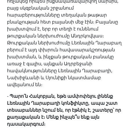
հռչակեց որպես ինքնակառավարվող մարմին,
բայց սկզբնական շրջանում
հարաբերությունները տեղական թաթար
բնակչության հետ բալանսի մեջ էին։ Բալանսը
խախտվում է, երբ որ տեղի է ունենում
թուրքական ներխուժումը Անդրկովկաս։
Թուրքական ներխուժումը Լեռնային Ղարաբաղ
բերում է այդ փխրուն հավասարակշռության
խախտման, և ինչքան թուրքական բանակը
առաջ է գալիս, այնքան Ադրբեջանի
հավակնությունները Լեռնային Ղարաբաղի,
Նախիջևանի և Սյունիքի նկատմամաբ
ավելանում են։
-
Պարո՛ն Հակոբյան, եթե ամփոփելու լինենք
Լեռնային Ղարաբաղի կոնֆլիկտը, ապա շատ
տեսաբաններ նշում են, որ էթնիկ է, շատերը՝ որ
քաղաքական է։ Մենք ինչպե՞ս ենք այն
դասակարգում։