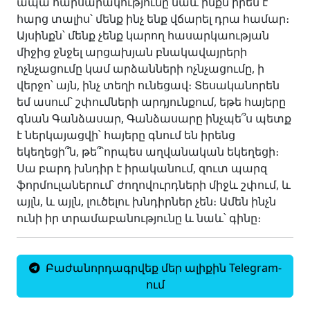
ապա հարսարակությունը նաև ինքն իրեն է
հարց տալիս՝ մենք ինչ ենք վճարել դրա համար։
Այսինքն՝ մենք չենք կարող հասարկաության
միջից ջնջել արցախյան բնակավայրերի
ոչնչացումը կամ արձանների ոչնչացումը, ի
վերջո՝ այն, ինչ տեղի ունեցավ։ Տեսականորեն
եմ ասում՝ շփումների արդյունքում, եթե հայերը
գնան Գանձասար, Գանձասարը ինչպե՞ս պետք
է ներկայացվի՝ հայերը գնում են իրենց
եկեղեցի՞ն, թե՞՝որպես աղվանական եկեղեցի։
Սա բարդ խնդիր է իրականում, զուտ պարզ
ֆորմուլաներում՝ ժողովուրդների միջև շփում, և
այլն, և այլն, լուծելու խնդիրներ չեն։ Ամեն ինչն
ունի իր տրամաբանությունը և նաև՝ գինը։
Բաժանորդագրվեք մեր ալիքին Telegram-
ում