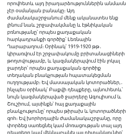
որովհետև այդ իրադարձություններին անմասն
չէր օսմանյան բանակը։ Այդ
ժամանակաշրջանում մենք ականատես ենք
լինում նաև շրջափակմանը և էթնիկական
բռնությանը՝ որպես քաղաքական
հարկադրանքի գործիք՝ Լեռնային
Ղարաբաղում։ Օրինակ՝ 1919-1920 թթ․
կիրառվում էր շրջափակումը բրիտանացիների
թողտվությամբ, և կազմակերպվում էին լոկալ
ջարդեր՝ որպես քաղաքական գործիք
տեղական բնակչության հպատակեցման
ուղղությամբ։ Եվ մասսայական կոտորածներ,․
ինչպես օրինակ՝ Բաքվի դեպքերը, այնուհետև՝
նույն կազմակերպված ջարդերը Ագուլիսում և
Շուշիում, այսինքն՝ հայ քաղաքային
բնակչությունը՝ որպես թիրախ և կոտորածների
զոհ։ Եվ խորհրդային ժամանակաշրջանը, որը
փորձեց սառեցնել կամ մոռացության տալ այդ
դեպքերը կամ մեկնաբանել այլ դիտանկյունից՝