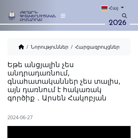
Հայ
«ԳԵՂԱՐԴ»
ԳԻՏԱՎԵՐԼՈՒԾԱԿԱՆ
2026
ՀԻՄՆԱԴՐԱՄ
Նորություններ
Հարցազրույցներ
Եթե անցյալին չես
անդրադառնում,
գնահատականներ չես տալ
այն դառնում է հակառակ
2024-06-27
գործիք ․ Արսեն Հակոբյան