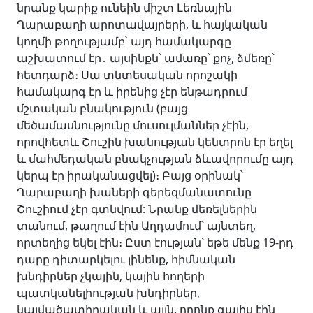
նրանք կարիք ունեին միշտ Լեռնային
Ղարաբաղի արոտավայրերի, և հայկական
կողմի թողությամբ՝ այդ համակարգը
աշխատում էր․ այսինքն՝ ամառը՝ քոչ, ձմեռը՝
հետդարձ։ Սա տնտեսական որոշակի
համակարգ էր և իրենից չէր ենթադրում
մշտական բնակություն (բայց
մեծամասնությունը մուսուլմաններ չէին,
որովհետև Շուշին խանության կենտրոն էր եղել
և մահմեդական բնակչության ձևավորումը այդ
կերպ էր իրականացվել)։ Բայց օրինակ՝
Ղարաբաղի խաների գերեզմանատունը
Շուշիում չէր գտնվում: Նրանք մեռելներին
տանում, թաղում էին Աղդամում՝ այնտեղ,
որտեղից եկել էին։ Ըստ էության՝ եթե մենք 19-րդ
դարը դիտարկելու լինենք, հիմնական
խնդիրներ չկային, կային հողերի
պատկանելիության խնդիրներ,
կալվածատիրական և այլն, որոնք գալիս էին