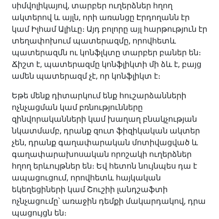
սիմվոլիկայով, տարբեր ուղերձներ հղող
ակտերով և այլն, որի առանցը Էրդողանն էր
կամ Իլհամ Ալիևը։ Այդ բոլորը այլ հարթություն էր
տեղափոխում պատերազմը, որովհետև
պատերազմն ու կոնֆլկտը տարբեր բաներ են։
Ճիշտ է, պատերազմը կոնֆլիկտի մի ձև է, բայց
ամեն պատերազմ չէ, որ կոնֆլիկտ է։
Եթե մենք դիտարկում ենք հուշարձանների
ոչնչացման կամ բռնությունները
զինվորականների կամ խաղաղ բնակչության
նկատմամբ, դրանք զուտ ֆիզիկական ակտեր
չեն, դրանք գաղափարական մոտիվացված և
գաղափարախոսական որոշակի ուղերձներ
հղող երևույթներ են։ Եվ հետոն նույնպես դա է
ապացուցում, որովհետև հայկական
եկեղեցիների կամ Շուշիի լանդշաֆտի
ոչնչացումը՝ առաջին դեմքի մակարդակով, դրա
պացույցն են։