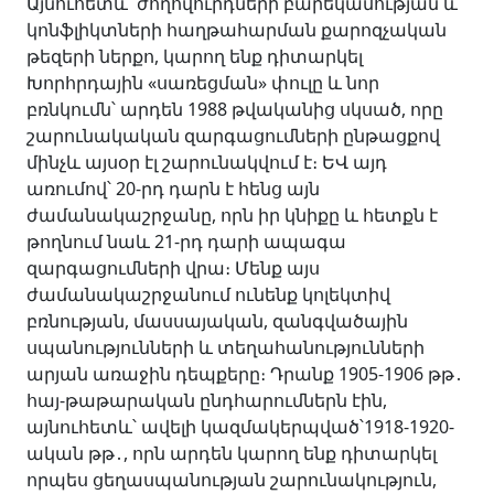
Այնուհետև՝ ժողովուրդների բարեկամության և
կոնֆլիկտների հաղթահարման քարոզչական
թեզերի ներքո, կարող ենք դիտարկել
Խորհրդային «սառեցման» փուլը և նոր
բռնկումն՝ արդեն 1988 թվականից սկսած, որը
շարունակական զարգացումների ընթացքով
մինչև այսօր էլ շարունակվում է։ ԵՎ այդ
առումով՝ 20-րդ դարն է հենց այն
ժամանակաշրջանը, որն իր կնիքը և հետքն է
թողնում նաև 21-րդ դարի ապագա
զարգացումների վրա։ Մենք այս
ժամանակաշրջանում ունենք կոլեկտիվ
բռնության, մասսայական, զանգվածային
սպանությունների և տեղահանությունների
արյան առաջին դեպքերը։ Դրանք 1905-1906 թթ․
հայ-թաթարական ընդհարումներն էին,
այնուհետև՝ ավելի կազմակերպված՝1918-1920-
ական թթ․, որն արդեն կարող ենք դիտարկել
որպես ցեղասպանության շարունակություն,