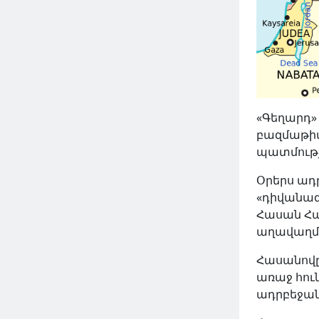
«Գեղարդ»
բազմաթիվ
պատմությ
Օրերս ադ
«դիվանագ
Հասան Հա
աղավաղմա
Հասանովը 
առաջ հու
ադրբեջան