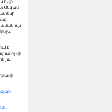
 ու լի
ն։ Անգամ
պատեսի
նալ
Հասանովն
մինչև
ւմ է
ցում ոչ մի
ելու,
ադրամի
թյան
ւնի․