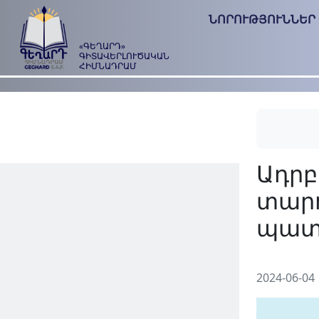
ՆՈՐՈՒԹՅՈՒՆՆԵՐ
«ԳԵՂԱՐԴ»
ԳԻՏԱՎԵՐԼՈՒԾԱԿԱՆ
ՀԻՄՆԱԴՐԱՄ
2024-06-04