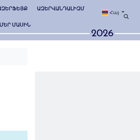
ԱԶԵՐՖԵՅՔ
ԱԶԵՐՎԱՆԴԱԼԻԶՄ
Հայ
ՄԵՐ ՄԱՍԻՆ
2026
անը 300
 հայտնի
ությունը