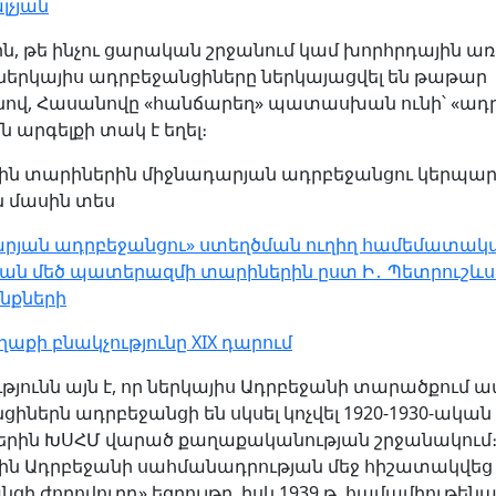
լչյան
ին, թե ինչու ցարական շրջանում կամ խորհրդային ա
 ներկայիս ադրբեջանցիները ներկայացվել են թաթար
նով, Հասանովը «հանճարեղ» պատասխան ունի՝ «ադ
 արգելքի տակ է եղել։
ին տարիներին միջնադարյան ադրբեջանցու կերպա
 մասին տես
րյան ադրբեջանցու» ստեղծման ուղիղ համեմատակ
ան մեծ պատերազմի տարիներին ըստ Ի․ Պետրուշևս
քների
աքի բնակչությունը XIX դարում
թյունն այն է, որ ներկայիս Ադրբեջանի տարածքում 
իներն ադրբեջանցի են սկսել կոչվել 1920-1930-ական
րին ԽՍՀՄ վարած քաղաքականության շրջանակում։ 1
ին Ադրբեջանի սահմանադրության մեջ հիշատակվեց
ցի ժողովուրդ» եզրույթը, իսկ 1939 թ. համամիութեն