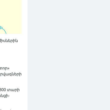
միսներին
տոր»
դրվագների
2300 տարի
նցի-