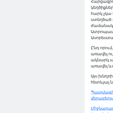
Հարցազրո
կեղծիքնե
հարկ չկա
ստեղծած պ
ժամանակա
Ատրոպատե
Ասորեստա
Ընդ որում
առավել ու
ակնարկ ա
առավել ևս
Այս խնդր
հետևյալ ն
Պատմագիտ
վերաբերյ
Միջնադարյ