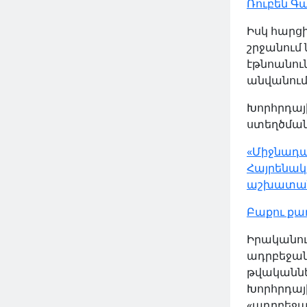
Ռուբեն Գա
Իսկ հարց
շրջանում
էթնոանու
անվանումն
Խորհրդայ
ստեղծման
«Միջնադա
Հայրենակ
աշխատան
Բաքու քաղ
Իրականու
ադրբեջանց
թվականնե
Խորհրդայ
«ադրբեջան