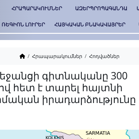
ՀՐԱՊԱՐԱԿՈՒՄՆԵՐ
ԱԶԵՐՊՐՈՊԱԳԱՆԴԱ
ՌԵԳԻՈՆ ԼՈՒՐԵՐ
ՀԱՅԿԱԿԱՆ ԲՆԱԿԱՎԱՅՐԵՐ
Հրապարակումներ
Հոդվածներ
Ադրբեջանցի գիտնակ
տարով հետ է տարել
պատմական իրադարձ