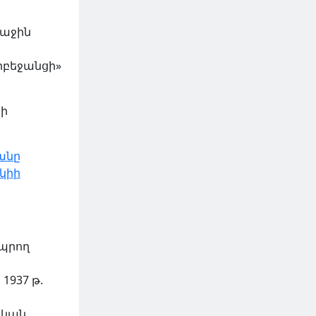
ռաջին
րբեջանցի»
րի
անը
կիի
ապրող
937 թ.
ական