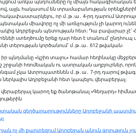
ւյցում առկա պնդումները ոչ միայն հակագիտական են
րով, այլև հակասում են տրամաբանության օրենքների
 հակափաստարկելու, որ մ․թ․ա․ 4-րդ դարում Ատրո
ետական միավորը ոչ մի առնչություն չի կարող ունե
կից Ադրբեջան պետության հետ։ Դա բավարար չէ՝ 
նեի ստեղծումը երեք դար հետ է տանում՝ ընդհուպ 
նի տերության կործանում՝ մ․թ․ա․ 612 թվական։
, իր պնդմանը «կշիռ տալու» համար հեղինակը մեջբերո
շ շրջանի հռոմեական ու ասորական աղբյուրներ, որոն
նգամ չկա Ատրոպատենեն մ․թ․ա․ 7-րդ դարով թվագր
 ներկայիս Ադրբեջանի հետ կապելու վերաբերյալ։
ի վերաբերյալ կարող եք ծանոթանալ «Գեղարդ» հիմն
յութերին
ական զեղծարարությունները Ադրբեջանի պատմու
ալ
ան ոչ մի քարտեզում Ադրբեջան անուն գոյություն չո