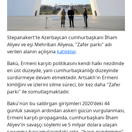
Stepanakert'te Azerbaycan cumhurbaşkanı İlham
Aliyev ve eşi Mehriban Aliyeva, "Zafer parkı" adı
verilen alanın açılışına
katıldılar
.
Bakü, Ermeni karşıtı politikasını kendi halkı nezdinde
en üst düzeyde, yani cumhurbaşkanlığı düzeyinde
sürdürmeye devam etmektedir. Artsakh'ın Ermeni
kimliğini ve izlerini silme süreci, bir kez daha "Zafer
parkı" ile somutlaşmaktadır.
Bakü'nün bu saldırgan girişimleri 2020'deki 44
günlük savaşın ardından askeri gücün vurgulanması,
Ermeni karşıtı propaganda, cumhurbaşkanı İlham
Aliyev'in savaşçı söylemi ve 5 milyar dolara ulaşan
savunma harcamalarındaki artış, "barış gündemine"