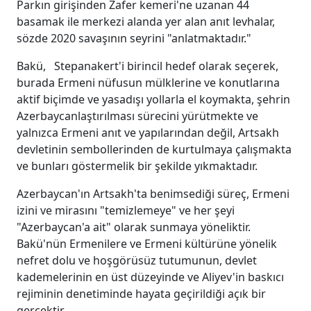
Parkın girişinden Zafer kemeri'ne uzanan 44
basamak ile merkezi alanda yer alan anıt levhalar,
sözde 2020 savaşının seyrini "anlatmaktadır."
Bakü, Stepanakert'i birincil hedef olarak seçerek,
burada Ermeni nüfusun mülklerine ve konutlarına
aktif biçimde ve yasadışı yollarla el koymakta, şehrin
Azerbaycanlaştırılması sürecini yürütmekte ve
yalnızca Ermeni anıt ve yapılarından değil, Artsakh
devletinin sembollerinden de kurtulmaya çalışmakta
ve bunları göstermelik bir şekilde yıkmaktadır.
Azerbaycan'ın Artsakh'ta benimsediği süreç, Ermeni
izini ve mirasını "temizlemeye" ve her şeyi
"Azerbaycan'a ait" olarak sunmaya yöneliktir.
Bakü'nün Ermenilere ve Ermeni kültürüne yönelik
nefret dolu ve hoşgörüsüz tutumunun, devlet
kademelerinin en üst düzeyinde ve Aliyev'in baskıcı
rejiminin denetiminde hayata geçirildiği açık bir
gerçektir.