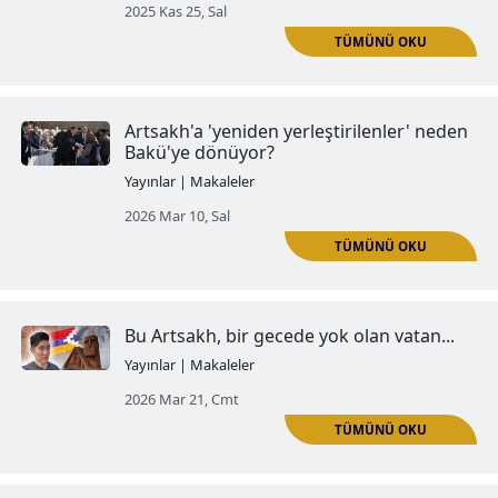
‘Albanizasyon’ askeri suçunun
düzeltilmesi
Yayınlar | Makaleler
2025 Eki 11, Cmt