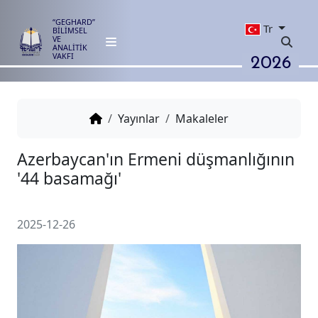
“GEGHARD”
Tr
BİLİMSEL
VE
ANALİTİK
2026
VAKFI
Yayınlar
Makaleler
Azerbaycan'ın Ermeni düşmanlı
'44 basamağı'
2025-12-26