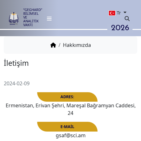
“GEGHARD”
Tr
BİLİMSEL
VE
ANALİTİK
2026
VAKFI
Hakkımızda
İletişim
2024-02-09
Ermenistan, Erivan Şehri, Mareşal Bağramyan Caddesi,
24
ADRES:
gsaf@sci.am