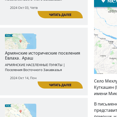
Армянские исторические поселения
Шаки․ Кунгут
АРМЯНСКИЕ НАСЕЛЕННЫЕ ПУНКТЫ |
Поселения Восточного Закавказья
2024 Окт 03, Четв
ЧИТАТЬ ДАЛЕЕ
Село Мехлу
Куткашен (
имени Мика
Армянские исторические поселения
Евлаха․ Араш
В письменн
АРМЯНСКИЕ НАСЕЛЕННЫЕ ПУНКТЫ |
представит
Поселения Восточного Закавказья
помощи, на