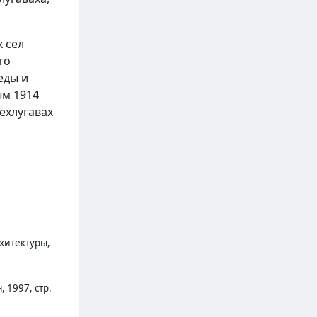
х сел
го
еды и
ым 1914
ехлугавах
хитектуры,
 1997, стр.