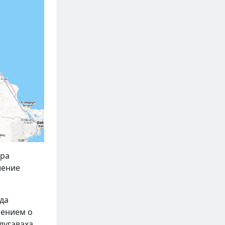
тра
шение
да
шением о
лугаваха,