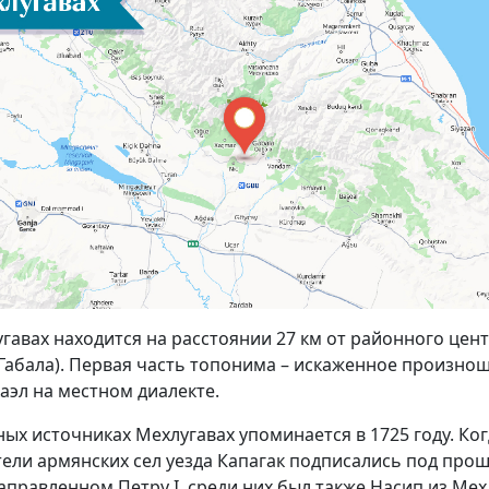
гавах находится на расстоянии 27 км от районного цен
Габала). Первая часть топонима – искаженное произно
эл на местном диалекте.
ых источниках Мехлугавах упоминается в 1725 году. Ког
ели армянских сел уезда Капагак подписались под про
правленном Петру I, среди них был также Насип из Мех