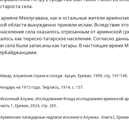
староста села.
ке армяне Мехлугаваха, как и остальные жители армянски
ой области вынужденно приняли ислам. Вследствие это
население села оказалось отрезанным от армянской ср
лось как тюркско-татарское население. Согласно данн
ли села были записаны как татары. В настоящее время М
зербайджанцами.
акар, Алуанская страна и соседи. Арцах, Ереван, 1999, стр. 147-148.
лендарь на 1915 годъ. Тифлисъ, 1914, с. 157.
, Исконный Алуанк, Исследования Фонда исследования армянской ар
часть 1, Ереван, 2024, стр. 265.
, Армянские лапидарные надписи исконного Алуанка․ Книга I, Ереван,