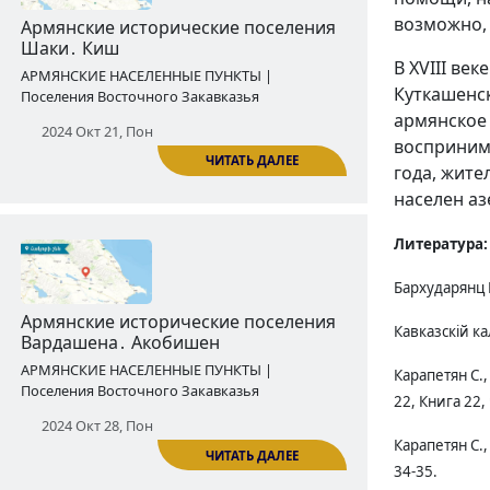
возможно, 
2024 Окт 14, Пон
В XVIII ве
Куткашенск
армянское 
воспринима
года, жите
ЧИТАТЬ ДАЛЕЕ
населен а
Литература:
Армянские исторические поселения
Бархударянц М
Шаки․ Киш
Кавказскій ка
АРМЯНСКИЕ НАСЕЛЕННЫЕ ПУНКТЫ |
Поселения Восточного Закавказья
Карапетян С.
22, Книга 22, 
2024 Окт 21, Пон
Карапетян С.
34-35.