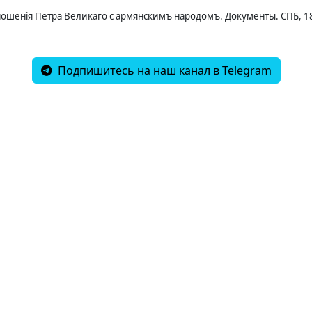
Сношенія Петра Великаго с армянскимъ народомъ. Документы. СПБ, 189
Подпишитесь на наш канал в Telegram