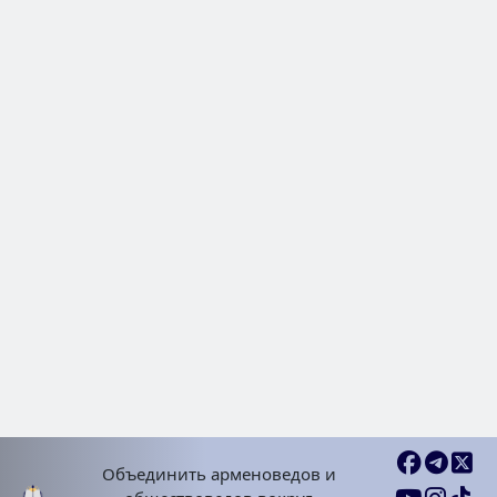
пожертвования
Публикации | Статьи
2024 Сен 20, Пят
Международные структуры
обеспокоены судьбой культур
наследия Арцаха
Публикации | Статьи
2024 Окт 24, Четв
Объединить арменоведов и