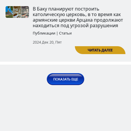
Цицернаванк: один из шедевр
армянского церковного строи
Публикации | Статьи
2024 Авг 26, Пон
Собор Святого Павла и Зелена
церковь -- оба являются обит
Божьей: по следам одного