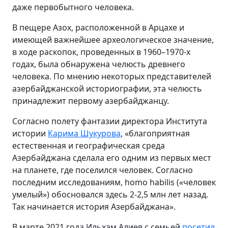
даже первобытного человека.
В пещере Азох, расположенной в Арцахе и
имеющей важнейшее археологическое значение,
в ходе раскопок, проведенных в 1960–1970-х
годах, была обнаружена челюсть древнего
человека. По мнению некоторых представителей
азербайджанской историографии, эта челюсть
принадлежит первому азербайджанцу.
Согласно полету фантазии директора Института
истории
Карима Шукурова
, «благоприятная
естественная и географическая среда
Азербайджана сделала его одним из первых мест
на планете, где поселился человек. Согласно
последним исследованиям, homo habilis («человек
умелый») обосновался здесь 2-2,5 млн лет назад.
Так начинается история Азербайджана».
В марте 2021 года Ильхам Алиев с семьей
посетил