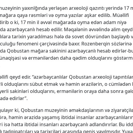
zeyinin yaxınlğında yerləşən arxeoloji qazıntı yerində 17
 mağara qaya rəsmləri və oyma yazılar aşkar edilib. Müəllifi
irib o ki, 17 min il əvvəl mağarada oyma edən adam niyə
a azərbaycanlı hesab edilir. Məqalənin əvvəlində alim qeyd 
ılara tarixin yaradılması hələ də sovet dövründən başlayıb
culuğu fenomeni çərçivəsində baxır. Rozenberqin sözlərinə
da Qobustan mağara sakinini azərbaycanlı hesab edirlər-b
aqişəsi və ermənilərdən daha qədim olduqlarını göstərmək
.
lifi qeyd edir. “azərbaycanlılar Qobustan arxeoloji tapıntıl
li olduqlarını sübut etmək və həmin ərazilərin, o cümlədən
erli sakinləri olduqlarını, ermənilərin oraya daha sonra gəld
adə edirlər”.
ğulayır ki, Qobustan muzeyinin əməkdaşlarının və ziyarətçilə
örə, həmin ərazidə yaşamış ibtidai insanlar azərbaycanlıları
ri isə hətta ibtidai insanları azərbaycanlı adlandırırlar. Bu i
 tədqiqatçıları və tarixçiləri arasında geniş yayılmışdır. Yuxa