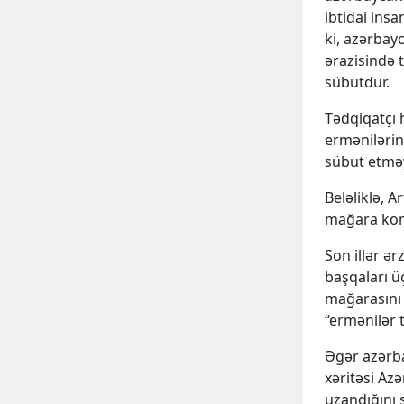
ibtidai ins
ki, azərbayc
ərazisində t
sübutdur.
Tədqiqatçı 
ermənilərin
sübut etmə
ƏLAVƏ
Beləliklə, 
mağara kom
Son illər ər
başqaları 
mağarasını 
“ermənilər 
Əgər azərba
xəritəsi Az
uzandığını 