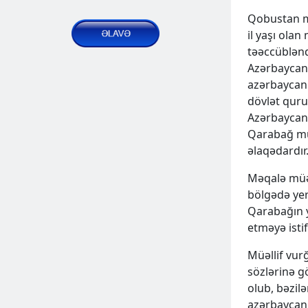
Qobustan mu
2025 May 06, Tue
il yaşı olan
təəccüblənd
Azərbaycand
azərbaycanl
dövlət quru
Azərbaycan
Qarabağ mün
əlaqədardır
“Qara turizm” Azərbaycanın qara işinə
Məqalə müəl
haqq qazandırmaq vasitəsi kimi
ƏLAVƏ
bölgədə yer
Qarabağın y
Nəşrlər | Məqalələr
etməyə istif
2025 May 07, Wed
Müəllif vur
sözlərinə g
olub, bəzilə
azərbaycanlı