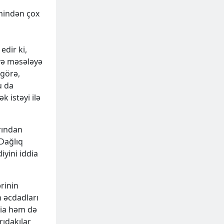
 mindən çox
edir ki,
 və məsələyə
 görə,
u da
 istəyi ilə
arından
 Dağlıq
iyini iddia
rinin
n əcdadları
ddia həm də
rıdakılar