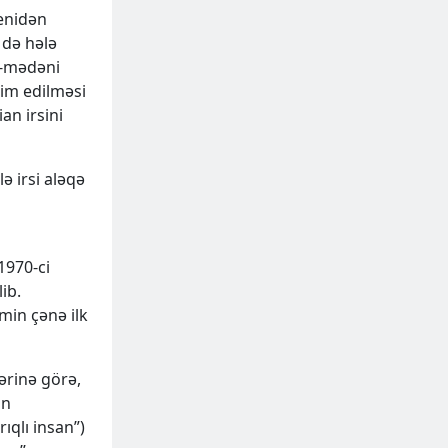
yenidən
 də hələ
di-mədəni
dim edilməsi
an irsini
lə irsi aləqə
1970-ci
ib.
min çənə ilk
ərinə görə,
an
ıqlı insan”)