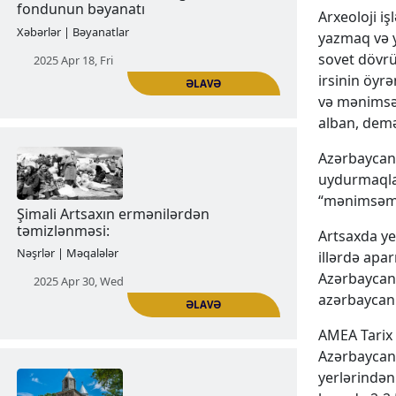
Arxeoloji i
yazmaq və y
sovet dövrü
irsinin öyr
ƏLAVƏ
və mənimsən
alban, dem
Azərbaycan 
Beynəlxalq Abidələr və Tarixi Yerlər
uydurmaqla 
Günü münasibəti ilə “Geğard”
“mənimsəmə
fondunun bəyanatı
Artsaxda ye
Xəbərlər | Bəyanatlar
illərdə apar
2025 Apr 18, Fri
Azərbaycan 
azərbaycanlı
AMEA Tarix 
Azərbaycanı
yerlərindən