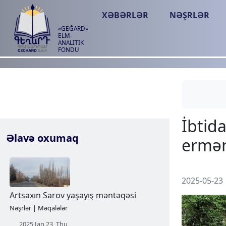
XƏBƏRLƏR
NƏŞRLƏR
«GEĞARD»
ELM-
ANALITIK
FONDU
Əlavə oxumaq
2025-05-23