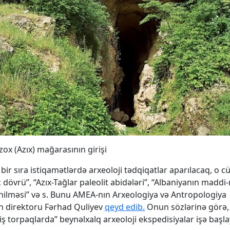
zox (Azıx) mağarasının girişi
ir sıra istiqamətlərdə arxeoloji tədqiqatlar aparılacaq, o 
c dövrü”, “Azıx-Tağlar paleolit abidələri”, “Albaniyanın madd
ənilməsi” və s. Bunu AMEA-nın Arxeologiya və Antropologiya
n direktoru Fərhad Quliyev
qeyd edib.
Onun sözlərinə görə, 
iş torpaqlarda” beynəlxalq arxeoloji ekspedisiyalar işə başla