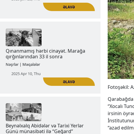
Artsaxın Sarov yaşayış məntəqəsi
Nəşrlər | Məqalələr
2025 Jan 23, Thu
ƏLAVƏ
Fotoşəkil: A
Qınanmamış hərbi cinayət. Marağa
Qarabağda b
qırğınlarından 33 il sonra
“Xocalı Tun
irsinin öyr
Nəşrlər | Məqalələr
İnstitutunu
2025 Apr 10, Thu
“azad edilm