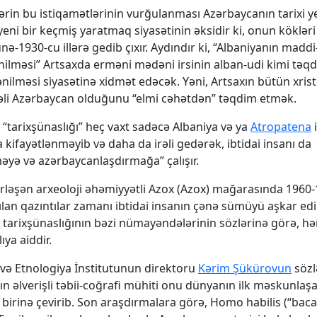
şlərin bu istiqamətlərinin vurğulanması Azərbaycanın tarixi 
eni bir keçmiş yaratmaq siyasətinin əksidir ki, onun kökləri
nə-1930-cu illərə gedib çıxır. Aydındır ki, “Albaniyanın mad
ənilməsi” Artsaxda erməni mədəni irsinin alban-udi kimi təq
ilməsi siyasətinə xidmət edəcək. Yəni, Artsaxın bütün xristi
əli Azərbaycan olduğunu “elmi cəhətdən” təqdim etmək.
“tarixşünaslığı” heç vaxt sadəcə Albaniya və ya
Atropatena
i
kifayətlənməyib və daha da irəli gedərək, ibtidai insanı da
yə və azərbaycanlaşdırmağa” çalışır.
rləşən arxeoloji əhəmiyyətli Azox (Azox) mağarasında 1960-
ılan qazıntılar zamanı ibtidai insanın çənə sümüyü aşkar edil
tarixşünaslığının bəzi nümayəndələrinin sözlərinə görə, hə
ya aiddir.
və Etnologiya İnstitutunun direktoru
Kərim Şükürovun
sözl
n əlverişli təbii-coğrafi mühiti onu dünyanın ilk məskunlaş
 birinə çevirib. Son araşdırmalara görə, Homo habilis (“bacar