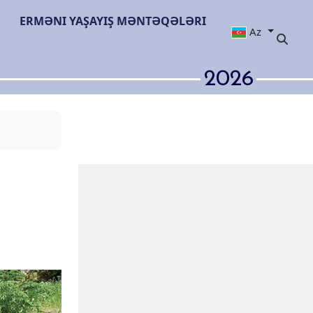
ERMƏNI YAŞAYIŞ MƏNTƏQƏLƏRI
Az
2026
n üçün anti-