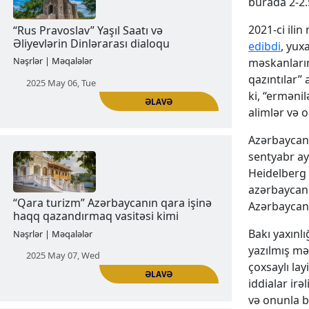
burada 2-2.
ƏLAVƏ
2021-ci ilin
edibdi
, yux
Şimali Artsaxın ermənilərdən
məskanların
təmizlənməsi:
qazıntılar”
Nəşrlər | Məqalələr
ki, “ermənil
alimlər və 
2025 Apr 30, Wed
Azərbaycan 
sentyabr ay
Heidelberg 
azərbaycanl
Azərbaycan
Bakı yaxınl
yazılmış mə
ƏLAVƏ
çoxsaylı lay
“Rus Pravoslav” Yaşıl Saatı və
iddialar ir
Əliyevlərin Dinlərarası dialoqu
və onunla ba
Nəşrlər | Məqalələr