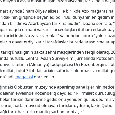
5 milyon il əvvəl məskunlaşıb, Azərbaycanın tarixi belə başla
 mart ayında İlham Əliyev ailsəsi ilə birlikdə Azıx mağarasına
arıdakının girişində bəyan edibdi. “Bu, dünyanın ən qədim i
dan biridir və Azərbaycan tarixinə aiddir”. Daaha sonra o,
 aparmaqda erməni və xarici arxeoloqları ittiham edərək bə
ər tarixi irsimizə zərər veriblər” və bundan sonra “yalnız az
onların dəvət etdiyi xarici tərəfdaşlar burada araşdırmalar a
tarixşünaslığının saxta zehni məşqlərindən fərqli olaraq, 20
ında nüfuzlu Central Asian Survey elmi jurnalında Potsdam
universitetinin (Almaniya) tədqiqatçısı Uri Rozenberqin. “İbt
ı millətçi olub? ibtidai tarixin səfərbər olunması və millət 
da” adlı
məqaləsi
dərc edilib.
ığındakı Qobustan muzeyində aparılmış sahə işlərinin nətic
qalənin əvvəlində Rozenberq qeyd edir ki, “millət quruculu
ihələr tarixin dərinlərinə gedir, onu yenidən qurur, qədim sivi
əli sürür, hətta mövcud olmayan tarixlər uydurur, lakin Qobu
ğlı tarix hər türlü məntiq sərhədlərini aşır”.