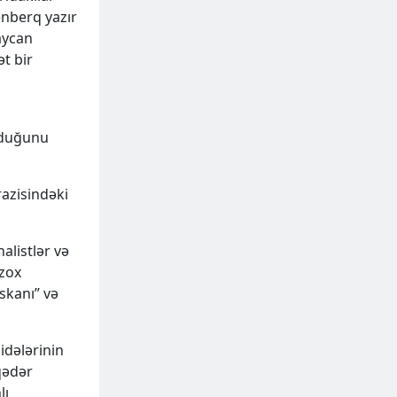
enberq yazır
baycan
ət bir
olduğunu
razisindəki
alistlər və
Azox
skanı” və
bidələrinin
qədər
lı