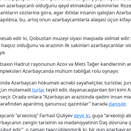
anın azərbaycanlı olduğunu qeyd etməkdən çəkinmirlər. Roz
anlıların sözlərinə görə, əgər ibtidai insanın qalıqları Azər
apılıbsa, bu, artıq onun azərbaycanlılarla əlaqəsi üçün kifay
hesab edir ki, Qobustan muzeyi siyasi məqsədə xidmət edir:
 haqsız olduğunu və ərazinin ilk sakinləri azərbaycanlılar 
yə.
Artsaxın Hadrut rayonunun Azox və Mets Tağer kəndlərinin ə
pleksləri Azərbaycanda mühüm təbliğat rolu oynayır.
zində Azərbaycan hökuməti əcnəbi səyahətçilər, turistlər, jurn
üçün mütəmadi
turlar
təşkil edir, dayanacaqlardan biri kimi 
seçir. Orada onlara “Azərbaycan ərazisində qədim insan mə
tərəfindən aparılmış qanunsuz qazıntılar” barədə
danışılır
.
ycanlı “arxeoloq” Fərhad Quliyev
deyir ki
, guya “arxeoloji a
ərbaycanın zəngin tarixinin və mədəniyyətinin Daş dövrünə 
sübut edir”, o zaman təəccüblənmirik ki, bir gün azərbaycan