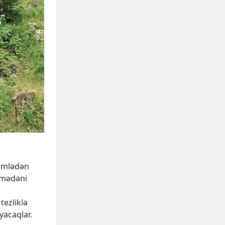
cümlədən
i-mədəni
tezliklə
yacaqlar.