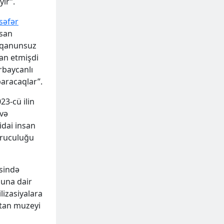
yır”.
səfər
nsan
 “qanunsuz
yan etmişdi
ərbaycanlı
paracaqlar”.
23-cü ilin
 və
idai insan
quruculuğu
əsində
ğuna dair
lizasiyalara
stan muzeyi