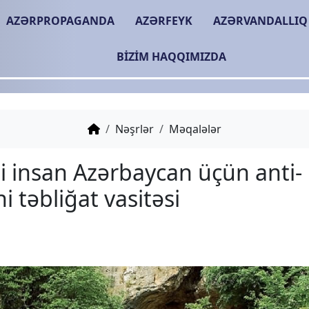
AZƏRPROPAGANDA
AZƏRFEYK
AZƏRVANDALLIQ
BIZIM HAQQIMIZDA
Nəşrlər
Məqalələr
İbtidai insan Azərbayca
erməni təbliğat vasitəsi