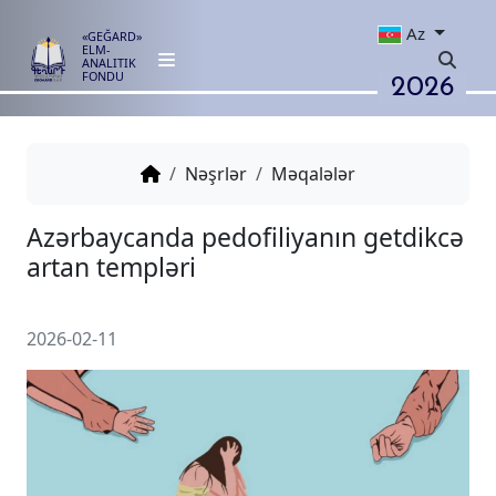
Az
«GEĞARD»
ELM-
ANALITIK
2026
FONDU
Nəşrlər
Məqalələr
Azərbaycanda pedofiliyanın ge
artan templəri
2026-02-11