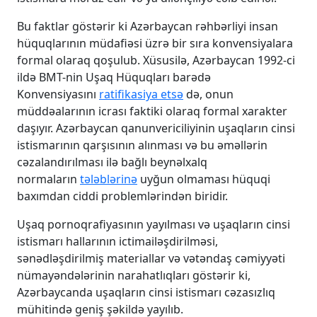
Bu faktlar göstərir ki Azərbaycan rəhbərliyi insan
hüquqlarının müdafiəsi üzrə bir sıra konvensiyalara
formal olaraq qoşulub. Xüsusilə, Azərbaycan 1992-ci
ildə BMT-nin Uşaq Hüquqları barədə
Konvensiyasını
ratifikasiya etsə
də, onun
müddəalarının icrası faktiki olaraq formal xarakter
daşıyır. Azərbaycan qanunvericiliyinin uşaqların cinsi
istismarının qarşısının alınması və bu əməllərin
cəzalandırılması ilə bağlı beynəlxalq
normaların
tələblərinə
uyğun olmaması hüquqi
baxımdan ciddi problemlərindən biridir.
Uşaq pornoqrafiyasının yayılması və uşaqların cinsi
istismarı hallarının ictimailəşdirilməsi,
sənədləşdirilmiş materiallar və vətəndaş cəmiyyəti
nümayəndələrinin narahatlıqları göstərir ki,
Azərbaycanda uşaqların cinsi istismarı cəzasızlıq
mühitində geniş şəkildə yayılıb.