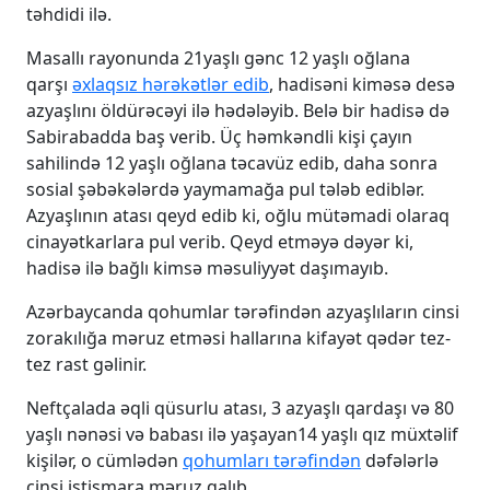
təhdidi ilə.
Masallı rayonunda 21yaşlı gənc 12 yaşlı oğlana
qarşı
əxlaqsız hərəkətlər edib
, hadisəni kiməsə desə
azyaşlını öldürəcəyi ilə hədələyib. Belə bir hadisə də
Sabirabadda baş verib. Üç həmkəndli kişi çayın
sahilində 12 yaşlı oğlana təcavüz edib, daha sonra
sosial şəbəkələrdə yaymamağa pul tələb ediblər.
Azyaşlının atası qeyd edib ki, oğlu mütəmadi olaraq
cinayətkarlara pul verib. Qeyd etməyə dəyər ki,
hadisə ilə bağlı kimsə məsuliyyət daşımayıb.
Azərbaycanda qohumlar tərəfindən azyaşlıların cinsi
zorakılığa məruz etməsi hallarına kifayət qədər tez-
tez rast gəlinir.
Neftçalada əqli qüsurlu atası, 3 azyaşlı qardaşı və 80
yaşlı nənəsi və babası ilə yaşayan14 yaşlı qız müxtəlif
kişilər, o cümlədən
qohumları tərəfindən
dəfələrlə
cinsi istismara məruz qalıb.