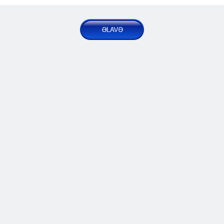
Mədəniyyət-anti erməni təbliğat 
Xəbərlər | Bəyanatlar
2024 Oct 18, Fri