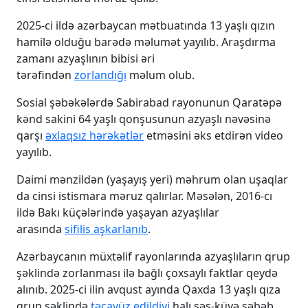
2025-ci ildə azərbaycan mətbuatında 13 yaşlı qızın
hamilə olduğu barədə məlumət yayılıb. Araşdırma
zamanı azyaşlının bibisi əri
tərəfindən
zorlandığı
məlum olub.
Sosial şəbəkələrdə Sabirabad rayonunun Qaratəpə
kənd sakini 64 yaşlı qonşusunun azyaşlı nəvəsinə
qarşı
əxlaqsız hərəkətlər
etməsini əks etdirən video
yayılıb.
Daimi mənzildən (yaşayış yeri) məhrum olan uşaqlar
da cinsi istismara məruz qalırlar. Məsələn, 2016-cı
ildə Bakı küçələrində yaşayan azyaşlılar
arasında
sifilis aşkarlanıb
.
Azərbaycanın müxtəlif rayonlarında azyaşlıların qrup
şəklində zorlanması ilə bağlı çoxsaylı faktlar qeydə
alınıb. 2025-ci ilin avqust ayında Qaxda 13 yaşlı qıza
qrup şəklində
təcavüz edildiyi
halı səs-küyə səbəb