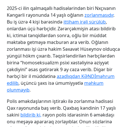
2025-ci ilin qalmaqallı hadisələrindən biri Nxçıvanın
Kəngərli rayonunda 14 yaşlı oğlanın
zorlanmasıdır
.
Bu iş üzrə 4 kişi barəsində
ittiham irəli sürülüb
,
onlardan üçü hərbçidir. Zərərçəkmişin atası bildirib
ki, ictimai tənqidlərdən sonra, oğlu bir müddət
məktəbə getməyə məcburən ara verib. Oğlanın
zorlanması işi üzrə hakim Səxavət Hüseynov olduqca
yüngül hökm çıxarıb. Təqsirləndirilən hərbçilərdən
birinə “homoseksualizm psixi xəstəliyinə əziyyət
çəkdiyini” əsas gətirərək 9 ay cəza verib. Digər bir
hərbçi bir il müddətinə
azadlıqdan KƏNDİməhrum
edilib
, üçüncü şəxs isə ümumiyyətlə
məhkum
olunmayıb
.
Polis əməkdaşlarının iştirakı ilə zorlanma hadisəsi
Qax rayonunda baş verib. Qaxbaş kəndinin 17 yaşlı
sakini
bildirib ki,
rayon polis idarəsinin 6 əməkdaşı
onu meşəyə apararaq zorlayıblar. Onun sözlərinə