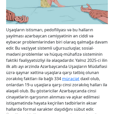
Uşaqların istismarı, pedofiliyası və bu halların
yayılması azərbaycan cəmiyyətinin ən ciddi və
eybəcər problemlərindən biri olaraq qalmağa davam
edir. Bu vəziyyət sistemli uğursuzluqlar, sosial-
mədəni problemlər və hüquq-mühafizə sisteminin
faktiki fəaliyyətsizliyi ilə əlaqədardır. Yalnız 2025-ci ilin
ilk altı ayı ərzində Azərbaycanda Uşaqların Müdafiəsi
üzrə qaynar xəttinə uşaqlara qarşı tətbiq olunan
zorakılıq faktları ilə bağlı 334
müraciət
daxil olub,
onlardan 19-u uşaqlara qarşı cinsi zorakılıq halları ilə
əlaqəli olub. Bu göstəricilər Azərbaycanda cinsi
cinayətlərin qarşısının alınması və aşkar edilməsi
istiqamətində həyata keçirilən tədbirlərin əksər
hallarda formal xarakter daşıdığını sübut edir.