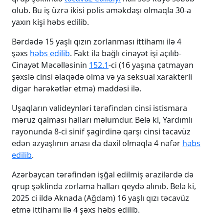
olub. Bu iş üzrə ikisi polis əməkdaşı olmaqla 30-a
yaxın kişi həbs edilib.
Bərdədə 15 yaşlı qızın zorlanması ittihamı ilə 4
şəxs
həbs edilib
. Fakt ilə bağlı cinayət işi açılıb-
Cinayət Məcəlləsinin
152.1
-ci (16 yaşına çatmayan
şəxslə cinsi əlaqədə olma və ya seksual xarakterli
digər hərəkətlər etmə) maddəsi ilə.
Uşaqların valideynləri tərəfindən cinsi istismara
məruz qalması halları məlumdur. Belə ki, Yardımlı
rayonunda 8-ci sinif şagirdinə qarşı cinsi təcavüz
edən azyaşlının anası da daxil olmaqla 4 nəfər
həbs
edilib
.
Azərbaycan tərəfindən işğal edilmiş ərazilərdə də
qrup şəklində zorlama halları qeydə alınıb. Belə ki,
2025 ci ildə Aknada (Ağdam) 16 yaşlı qızı təcavüz
etmə ittihamı ilə 4 şəxs həbs edilib.