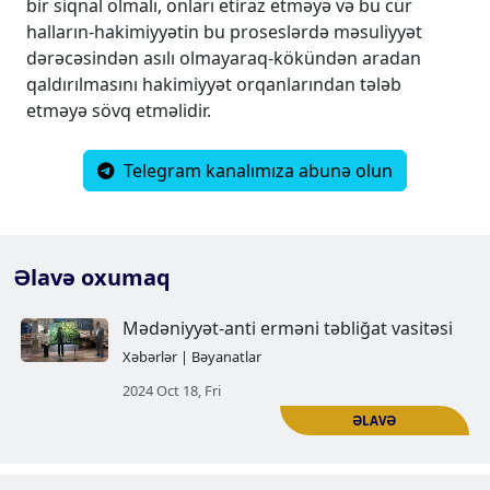
bir siqnal olmalı, onları etiraz etməyə və bu cür
halların-hakimiyyətin bu proseslərdə məsuliyyət
dərəcəsindən asılı olmayaraq-kökündən aradan
qaldırılmasını hakimiyyət orqanlarından tələb
etməyə sövq etməlidir.
Telegram kanalımıza abunə olun
Əlavə oxumaq