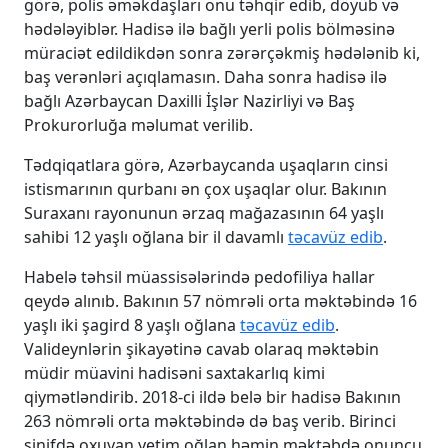
görə, polis əməkdaşları onu təhqir edib, döyüb və
hədələyiblər. Hadisə ilə bağlı yerli polis bölməsinə
müraciət edildikdən sonra zərərçəkmiş hədələnib ki,
baş verənləri açıqlamasın. Daha sonra hadisə ilə
bağlı Azərbaycan Daxilli İşlər Nazirliyi və Baş
Prokurorluğa məlumat verilib.
Tədqiqatlara görə, Azərbaycanda uşaqların cinsi
istismarının qurbanı ən çox uşaqlar olur. Bakının
Suraxanı rayonunun ərzaq mağazasının 64 yaşlı
sahibi 12 yaşlı oğlana bir il davamlı
təcavüz edib
.
Habelə təhsil müassisələrində pedofiliya hallar
qeydə alınıb. Bakının 57 nömrəli orta məktəbində 16
yaşlı iki şagird 8 yaşlı oğlana
təcavüz edib
.
Valideynlərin şikayətinə cavab olaraq məktəbin
müdir müavini hadisəni saxtakarlıq kimi
qiymətləndirib. 2018-ci ildə belə bir hadisə Bakının
263 nömrəli orta məktəbində də baş verib. Birinci
sinifdə oxuyan yetim oğlan həmin məktəbdə onuncu