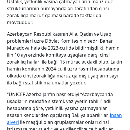
Üstəlik, yetkinlik yaşına çatmayanların məhz güc
strukturlarının nümayəndələri tərəfindən cinsi
zorakılığa məruz qalması barədə faktlar da
mövcuddur.
Azərbaycan Respublikasının Ailə, Qadın və Uşaq
problemləri üzrə Dövlət Komitəsinin sədri Bahar
Muradova hələ də 2023-cü ildə bildirmişdi ki, həmin
ilin 10 ayı ərzində komitəyə uşaqlara qarşı cinsi
zorakılıq halları ilə bağlı 15 müraciət daxil olub. Lakin
həmin komitənin 2024-cü il üzrə rəsmi hesabatında
ölkədə cinsi zorakılığa məruz qalmış uşaqların sayı
ilə bağlı statistik məlumatlar yoxdur.
“UNİCEF Azerbaijan”ın nəşr etdiyi “Azərbaycanda
uşaqların müdafiə sistemi. vəziyyətin təhlili” adlı
hesabatına görə, yetkinlik yaşına çatmayanlar
əsasən kəndlərdən qaçılaraq Bakıya aparılırlar.
İnsan
alveri
ilə məşğul olan qruplaşmalar onları cinsi
istismara məruz edir və ya dilənçiliyə cəlb edirlər.