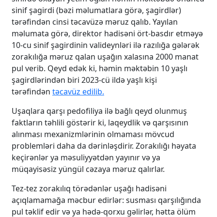
sinif şagirdi (bəzi məlumatlara görə, şagirdlər)
tərəfindən cinsi təcavüzə məruz qalıb. Yayılan
məlumata görə, direktor hadisəni ört-basdır etməyə
10-cu sinif şagirdinin valideynləri ilə razılığa gələrək
zorakılığa məruz qalan uşağın xalasına 2000 manat
pul verib. Qeyd edək ki, həmin məktəbin 10 yaşlı
şagirdlərindən biri 2023-cü ildə yaşlı kişi
tərəfindən
təcavüz edilib.
Uşaqlara qarşı pedofiliya ilə bağlı qeyd olunmuş
faktların təhlili göstərir ki, laqeydlik və qarşısının
alınması mexanizmlərinin olmaması mövcud
problemləri daha da dərinləşdirir. Zorakılığı həyata
keçirənlər ya məsuliyyətdən yayınır və ya
müqayisəsiz yüngül cəzaya məruz qalırlar.
Tez-tez zorakılıq törədənlər uşağı hadisəni
açıqlamamağa məcbur edirlər: susması qarşılığında
pul təklif edir və ya hədə-qorxu gəlirlər, hətta ölüm