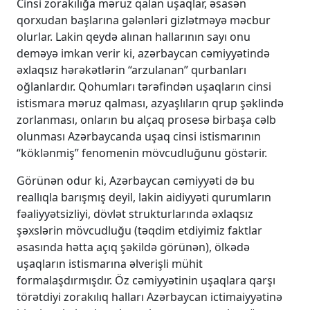
Cinsi zorakılığa məruz qalan uşaqlar, əsasən
qorxudan başlarına gələnləri gizlətməyə məcbur
olurlar. Lakin qeydə alınan hallarının sayı onu
deməyə imkan verir ki, azərbaycan cəmiyyətində
əxlaqsız hərəkətlərin “arzulanan” qurbanları
oğlanlardır. Qohumları tərəfindən uşaqların cinsi
istismara məruz qalması, azyaşlıların qrup şəklində
zorlanması, onların bu alçaq prosesə birbaşa cəlb
olunması Azərbaycanda uşaq cinsi istismarının
“köklənmiş” fenomenin mövcudluğunu göstərir.
Görünən odur ki, Azərbaycan cəmiyyəti də bu
reallıqla barışmış deyil, lakin aidiyyəti qurumların
fəaliyyətsizliyi, dövlət strukturlarında əxlaqsız
şəxslərin mövcudluğu (təqdim etdiyimiz faktlar
əsasında hətta açıq şəkildə görünən), ölkədə
uşaqların istismarına əlverişli mühit
formalaşdırmışdır. Öz cəmiyyətinin uşaqlara qarşı
törətdiyi zorakılıq halları Azərbaycan ictimaiyyətinə