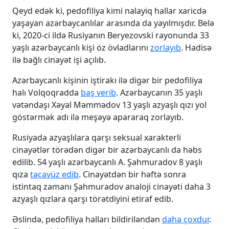
Qeyd edək ki, pedofiliya kimi nalayiq hallar xaricdə
yaşayan azərbaycanlılar arasında da yayılmışdır. Belə
ki, 2020-ci ildə Rusiyanın Beryezovski rayonunda 33
yaşlı azərbaycanlı kişi öz övladlarını
zorlayıb
. Hadisə
ilə bağlı cinayət işi açılıb.
Azərbaycanlı kişinin iştirakı ilə digər bir pedofiliya
halı Volqoqradda
baş verib
. Azərbaycanın 35 yaşlı
vətəndaşı Xəyal Məmmədov 13 yaşlı azyaşlı qızı yol
göstərmək adı ilə meşəyə apararaq zorlayıb.
Rusiyada azyaşlılara qarşı seksual xarakterli
cinayətlər törədən digər bir azərbaycanlı da həbs
edilib. 54 yaşlı azərbaycanlı A. Şahmuradov 8 yaşlı
qıza
təcavüz edib
. Cinayətdən bir həftə sonra
istintaq zamanı Şahmuradov analoji cinayəti daha 3
azyaşlı qızlara qarşı törətdiyini etiraf edib.
Əslində, pedofiliya halları bildiriləndən
daha çoxdur
.