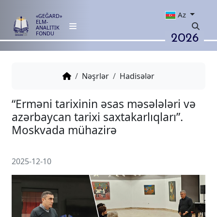
Az
«GEĞARD»
ELM-
ANALITIK
2026
FONDU
Nəşrlər
Hadisələr
“Erməni tarixinin əsas məsələlə
azərbaycan tarixi saxtakarlıqları
Moskvada mühazirə
2025-12-10