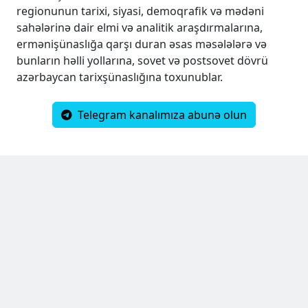
regionunun tarixi, siyasi, demoqrafik və mədəni
sahələrinə dair elmi və analitik araşdırmalarına,
ermənişünaslığa qarşı duran əsas məsələlərə və
bunların həlli yollarına, sovet və postsovet dövrü
azərbaycan tarixşünaslığına toxunublar.
Telegram kanalımıza abunə olun