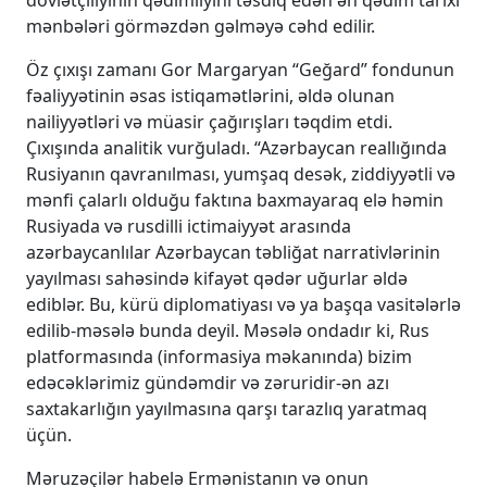
mənbələri görməzdən gəlməyə cəhd edilir.
Öz çıxışı zamanı Gor Margaryan “Geğard” fondunun
fəaliyyətinin əsas istiqamətlərini, əldə olunan
nailiyyətləri və müasir çağırışları təqdim etdi.
Çıxışında analitik vurğuladı. “Azərbaycan reallığında
Rusiyanın qavranılması, yumşaq desək, ziddiyyətli və
mənfi çalarlı olduğu faktına baxmayaraq elə həmin
Rusiyada və rusdilli ictimaiyyət arasında
azərbaycanlılar Azərbaycan təbliğat narrativlərinin
yayılması sahəsində kifayət qədər uğurlar əldə
ediblər. Bu, kürü diplomatiyası və ya başqa vasitələrlə
edilib-məsələ bunda deyil. Məsələ ondadır ki, Rus
platformasında (informasiya məkanında) bizim
edəcəklərimiz gündəmdir və zəruridir-ən azı
saxtakarlığın yayılmasına qarşı tarazlıq yaratmaq
üçün.
Məruzəçilər habelə Ermənistanın və onun