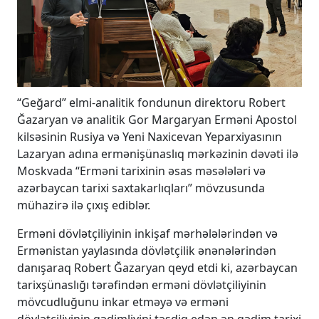
“Geğard” elmi-analitik fondunun direktoru Robert
Ğazaryan və analitik Gor Margaryan Erməni Apostol
kilsəsinin Rusiya və Yeni Naxicevan Yeparxiyasının
Lazaryan adına ermənişünaslıq mərkəzinin dəvəti ilə
Moskvada “Erməni tarixinin əsas məsələləri və
azərbaycan tarixi saxtakarlıqları” mövzusunda
mühazirə ilə çıxış ediblər.
Erməni dövlətçiliyinin inkişaf mərhələlərindən və
Ermənistan yaylasında dövlətçilik ənənələrindən
danışaraq Robert Ğazaryan qeyd etdi ki, azərbaycan
tarixşünaslığı tərəfindən erməni dövlətçiliyinin
mövcudluğunu inkar etməyə və erməni
dövlətçiliyinin qədimliyini təsdiq edən ən qədim tarixi