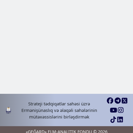
Strateji tədqiqatlar sahəsi üzrə
Ermənişünaslıq və əlaqəli sahələrinin
mütəxəssislərini birləşdirmək
«GEĞARD» ELM-ANALITIK FONDU © 2026