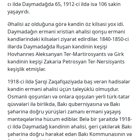
cı ildə Daymadağda 65, 1912-ci ildə isə 106 sakin
yaşayırdı.
Əhalisi az olduğuna görə kəndin öz kilsəsi yox idi.
Daymadağın erməni xristian əhalisi qonşu erməni
kəndlərindəki kilsələri ziyarət edirdilər. 1840-1850-ci
illərdə Daymadağda Ruşan kəndinin keşişi
Hovhannes Aleksanyan Ter-Martirosyants və Girk
kəndinin keşişi Zakaria Petrosyan Ter-Nersisyants
keşişlik etmişlər.
1918-ci ildə Şərqi Zaqafqaziyada baş verən hadisələr
kəndin erməni əhalisi üçün taleyüklü olmuşdur.
Osmanlı qoşunları və onlara qoşulan yerli türk-tatar
qüvvələri ilə birlikdə, Bakı quberniyasına və Bakı
şəhərinə doğru yürüşləri zamanı erməni yaşayış
məntəqələrinə hücum ediblər. Belə bir şəraitdə 1918-
ci ildə Daymadağ kəndinin əhalisi, geri çəkilərək Bakı
şəhərinə doğru hərəkət edən Bakı Kommunasının və