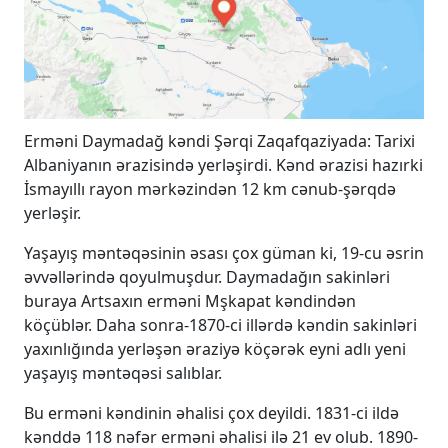
Erməni Daymadağ kəndi Şərqi Zaqafqaziyada: Tarixi
Albaniyanın ərazisində yerləşirdi. Kənd ərazisi hazırki
İsmayıllı rayon mərkəzindən 12 km cənub-şərqdə
yerləşir.
Yaşayış məntəqəsinin əsası çox güman ki, 19-cu əsrin
əvvəllərində qoyulmuşdur. Daymadağın sakinləri
buraya Artsaxın erməni Mşkapat kəndindən
köçüblər. Daha sonra-1870-ci illərdə kəndin sakinləri
yaxınlığında yerləşən əraziyə köçərək eyni adlı yeni
yaşayış məntəqəsi salıblar.
Bu erməni kəndinin əhalisi çox deyildi. 1831-ci ildə
kənddə 118 nəfər erməni əhalisi ilə 21 ev olub. 1890-