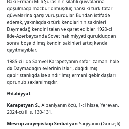
Bakı Erməni Milli Şurasının silahlı qüvvələrinə
qoşulmağa məcbur olmuşdur, hansı ki türk-tatar
qüvvələrinə qarşı vuruşurdular. Bundan istifadə
edərək, yaxınlıqdakı türk kəndlərinin sakinləri
Daymadağ kəndini talan və qarət ediblər. 1920-ci
ildə-Azərbaycanda Sovet hakimiyyəti qurulduqdan
sonra boşaldılmış kəndin sakinləri artıq kəndə
qayıtmayıblar.
1985-ci ildə Samvel Karapetyanın səfəri zamanı hələ
də Daymadağın evlərinin izləri, dağıdılmış
qəbiristanlıqda isə sındırılmış erməni qəbir daşları
qorunub saxlanılmışdır.
Ədəbiyyat
Karapetyan S.
, Albaniyanın özü, 1-ci hissə, Yerevan,
2024-cü il, s. 130-131.
Mesrop arxyepiskop Smbatyan
Saqiyanın (Günəşli)