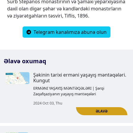
Surb Stepanos monastırının və Şamaxı yeparxiyasına
daxil olan digər şəhər və kəndlərdəki monastırların
və ziyarətgahların təsviri, Tiflis, 1896.
Telegram kanalımıza abunə olun
Əlavə oxumaq