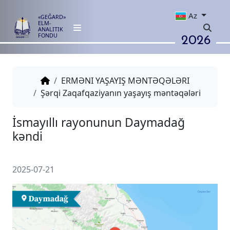
Az
«GEĞARD»
ELM-
ANALITIK
2026
FONDU
ERMƏNI YAŞAYIŞ MƏNTƏQƏLƏRI
Şərqi Zaqafqaziyanın yaşayış məntəqələri
İsmayıllı rayonunun Daymada
kəndi
2025-07-21