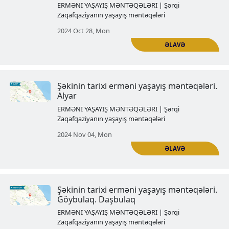
Yevlaxın tarixi erməni yaşayış
məntəqələri. Araş
ERMƏNI YAŞAYIŞ MƏNTƏQƏLƏRI | Şərqi
Zaqafqaziyanın yaşayış məntəqələri
2024 Oct 14, Mon
Şəkinin tarixi erməni yaşayış mən
Kiş
ERMƏNI YAŞAYIŞ MƏNTƏQƏLƏRI | Şərqi