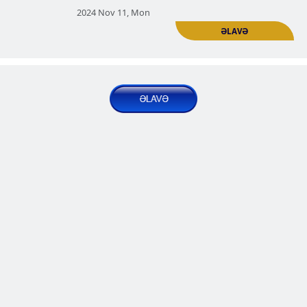
Zaqafqaziyanın yaşayış məntəqələri
2024 Oct 21, Mon
Vartaşen erməni tarixi yaşayış
məntəqələri. Hakobi Şen (Yaqubl
ERMƏNI YAŞAYIŞ MƏNTƏQƏLƏRI | Şərqi
Zaqafqaziyanın yaşayış məntəqələri
2024 Oct 28, Mon
Şəkinin tarixi erməni yaşayış mən