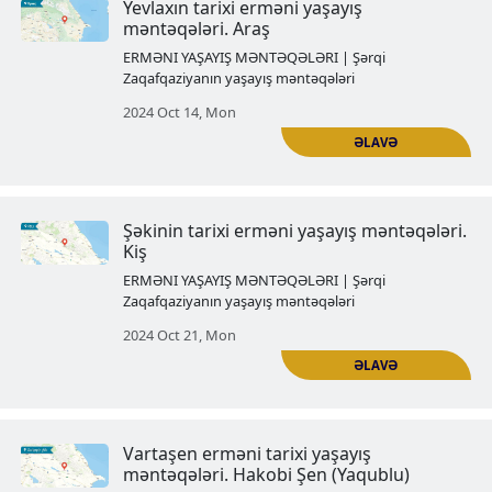
Şəkinin tarixi erməni yaşayış mən
Kungut
ERMƏNI YAŞAYIŞ MƏNTƏQƏLƏRI | Şərqi
Zaqafqaziyanın yaşayış məntəqələri
2024 Oct 03, Thu