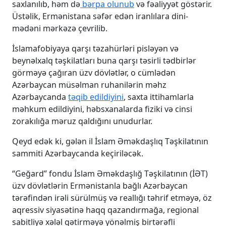
saxlanılıb, həm də
bərpa olunub
və fəaliyyət göstərir.
Üstəlik, Ermənistana səfər edən iranlılara dini-
mədəni mərkəzə çevrilib.
İslamafobiyaya qarşı təzahürləri pisləyən və
beynəlxalq təşkilatları buna qarşı təsirli tədbirlər
görməyə çağıran üzv dövlətlər, o cümlədən
Azərbaycan müsəlman ruhanilərin məhz
Azərbaycanda
təqib edildiyini
, saxta ittihamlarla
məhkum edildiyini, həbsxanalarda fiziki və cinsi
zorakılığa məruz qaldığını unudurlar.
Qeyd edək ki, gələn il İslam Əməkdaşlıq Təşkilatının
sammiti Azərbaycanda keçiriləcək.
“Geğard” fondu İslam Əməkdaşlığ Təşkilatının (İƏT)
üzv dövlətlərin Ermənistanla bağlı Azərbaycan
tərəfindən irəli sürülmüş və reallığı təhrif etməyə, öz
aqressiv siyasətinə haqq qazandırmağa, regional
sabitliyə xələl gətirməyə yönəlmiş birtərəfli