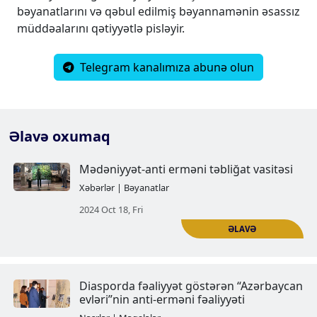
bəyanatlarını və qəbul edilmiş bəyannamənin əsassız
müddəalarını qətiyyətlə pisləyir.
Telegram kanalımıza abunə olun
Əlavə oxumaq