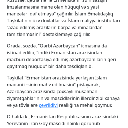
imzalanmasına mane olan hüquqi və siyasi
maneələri dəf etməyə” çağırılır. İslam Əməkdaşlıq
Təşkilatının üzv dövlətlər və İslam maliyyə institutları
“azad edilmiş ərazilərin bərpa və minalardan
təmizlənməsini” dəstəkləməyə çağırılır.
Orada, sözdə, “Qərbi Azərbaycan” icmasına da
istinad edilib, “indiki Ermənistan ərazisindən
məcburi deportasiya edilmiş azərbaycanlıların geri
qayıtmaq hüququ” bir daha təsdiqlənib.
Təşkilat “Ermənistan ərazisində yerləşən İslam
mədəni irsinin məhv edilməsini” pisləyərək,
Azərbaycan ərazisində çoxsaylı müsəlman
ziyarətgahlarının və məscidlərinin illərdir zibilxanaya
və ya tövlələrə
çevrildiyi
reallığına məhəl qoymur.
O halda ki, Ermənistan Respublikasının ərazisindəki
Yerevanın İran Göy məscidi nəinki qorunub