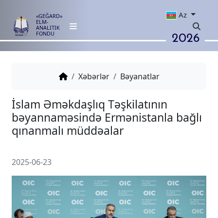
Az
«GEĞARD»
ELM-
ANALITIK
2026
FONDU
Xəbərlər
Bəyanatlar
İslam Əməkdaşlıq Təşkilatının
bəyannaməsində Ermənistanla 
qınanmalı müddəalar
2025-06-23