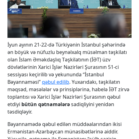
İyun ayının 21-22-də Türkiyənin İstanbul şəhərində
ən böyük və nüfuzlu beynəlxalq müsəlman təşkilatı
olan İslam Əməkdaşlıq Təşkilatının (İƏT) üzv
dövlətlərinin Xarici İşlər Nazirləri Şurasının 51-ci
sessiyası keçirilib və yekununda “İstanbul
Bəyannaməsi”
qəbul edilib
. Yuxarıdakı, təşkilatın
məqsəd, məsələlər və prinsiplərinə, habelə İƏT zirvə
toplantısı və Xarici İşlər Nazirləri Şurasının qəbul
etdiyi
bütün qətnamələrə
sadiqliyini yenidən
təsdiqləyir.
Bəyannamədə qəbul edilən müddəalarından ikisi
Ermənistan-Azərbaycan münasibətlərinə aiddir.
Xüsusilə, qətnamə ilə Ermənistanı “sülh sazişin