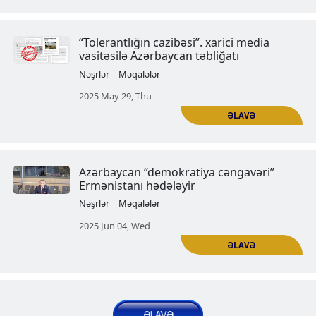
Diasporda fəaliyyət göstərən “A
evləri”nin anti-erməni fəaliyyəti
Nəşrlər | Məqalələr
2024 Nov 13, Wed
Varşavada azərbaycan “mədəni 
axtarışı
Nəşrlər | Məqalələr
2025 Apr 22, Tue