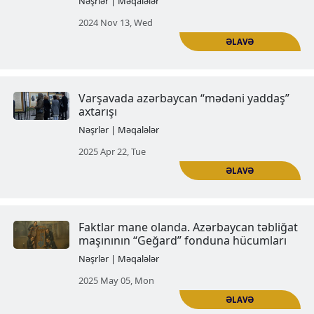
Mədəniyyət-anti erməni təbliğat 
Xəbərlər | Bəyanatlar
2024 Oct 18, Fri