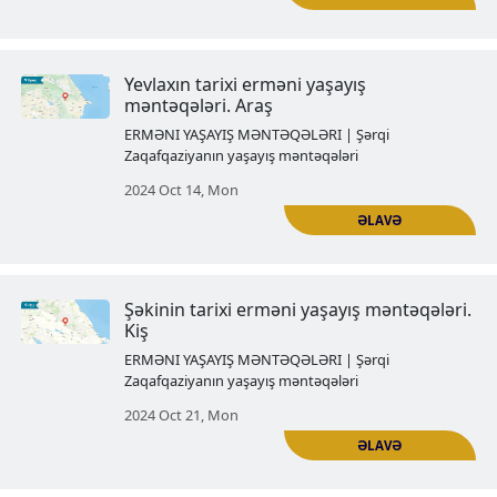
Şəkinin tarixi erməni yaşayış mən
Kungut