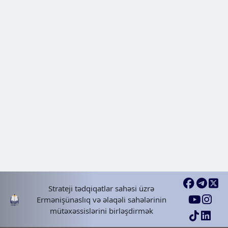
Şəkinin tarixi erməni yaşayış mən
Alyar
ERMƏNI YAŞAYIŞ MƏNTƏQƏLƏRI | Şərqi
Zaqafqaziyanın yaşayış məntəqələri
2024 Nov 04, Mon
Şəkinin tarixi erməni yaşayış mən
Göybulaq. Daşbulaq
Strateji tədqiqatlar sahəsi üzrə
ERMƏNI YAŞAYIŞ MƏNTƏQƏLƏRI | Şərqi
Ermənişünaslıq və əlaqəli sahələrinin
Zaqafqaziyanın yaşayış məntəqələri
mütəxəssislərini birləşdirmək
2024 Nov 11, Mon