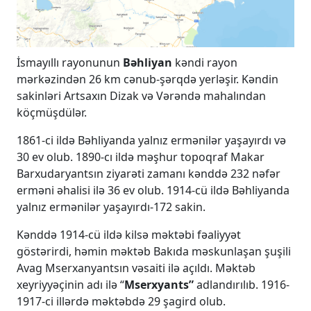
İsmayıllı rayonunun
Bəhliyan
kəndi rayon
mərkəzindən 26 km cənub-şərqdə yerləşir. Kəndin
sakinləri Artsaxın Dizak və Vərəndə mahalından
köçmüşdülər.
1861-ci ildə Bəhliyanda yalnız ermənilər yaşayırdı və
30 ev olub. 1890-cı ildə məşhur topoqraf Makar
Barxudaryantsın ziyarəti zamanı kənddə 232 nəfər
erməni əhalisi ilə 36 ev olub. 1914-cü ildə Bəhliyanda
yalnız ermənilər yaşayırdı-172 sakin.
Kənddə 1914-cü ildə kilsə məktəbi fəaliyyət
göstərirdi, həmin məktəb Bakıda məskunlaşan şuşili
Avag Mserxanyantsın vəsaiti ilə açıldı. Məktəb
xeyriyyəçinin adı ilə “
Mserxyants”
adlandırılıb. 1916-
1917-ci illərdə məktəbdə 29 şagird olub.