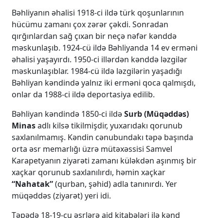
Bəhliyanın əhalisi 1918-ci ildə türk qoşunlarının
hücümu zamanı çox zərər çəkdi. Sonradan
qırğınlardan sağ çıxan bir neçə nəfər kənddə
məskunlaşıb. 1924-cü ildə Bəhliyanda 14 ev erməni
əhalisi yaşayırdı. 1950-ci illərdən kənddə ləzgilər
məskunlaşıblar. 1984-cü ildə ləzgilərin yaşadığı
Bəhliyan kəndində yalnız iki erməni qoca qalmışdı,
onlar da 1988-ci ildə deportasiya edilib.
Bəhliyan kəndində 1850-ci ildə
Surb (Müqəddəs)
Minas
adlı kilsə tikilmişdir, yuxarıdakı qorunub
saxlanılmamış. Kəndin cənubundakı təpə başında
orta əsr memarlığı üzrə mütəxəssisi Samvel
Karapetyanın ziyarəti zamanı küləkdən aşınmış bir
xaçkar qorunub saxlanılırdı, həmin xaçkar
“Nahatak”
(qurban, şəhid) adla tanınırdı. Yer
müqəddəs (ziyarət) yeri idi.
Təpədə 18-19-cu əsrlərə aid kitabələri ilə kənd