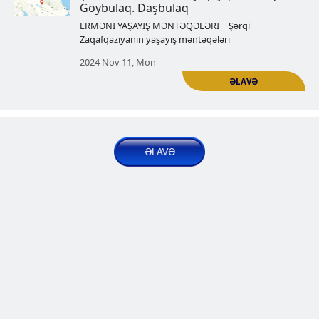
Şəkinin tarixi erməni yaşayış mən
Kiş
ERMƏNI YAŞAYIŞ MƏNTƏQƏLƏRI | Şərqi
Zaqafqaziyanın yaşayış məntəqələri
2024 Oct 21, Mon
Vartaşen erməni tarixi yaşayış
məntəqələri. Hakobi Şen (Yaqubl
ERMƏNI YAŞAYIŞ MƏNTƏQƏLƏRI | Şərqi
Zaqafqaziyanın yaşayış məntəqələri
2024 Oct 28, Mon