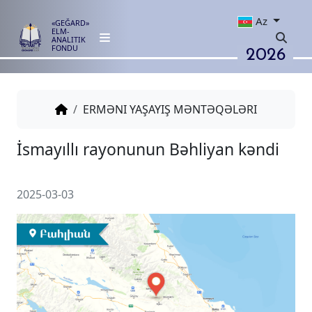
Az
«GEĞARD»
ELM-
ANALITIK
2026
FONDU
ERMƏNI YAŞAYIŞ MƏNTƏQƏLƏRI
İsmayıllı rayonunun Bəhliyan k
2025-03-03