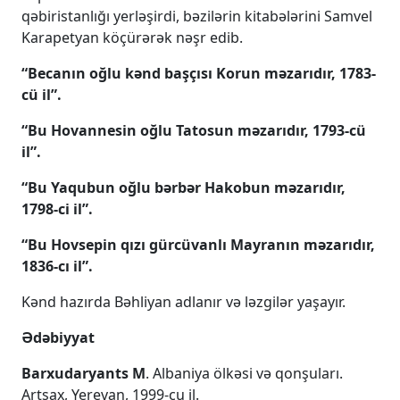
qəbiristanlığı yerləşirdi, bəzilərin kitabələrini Samvel
Karapetyan köçürərək nəşr edib.
“Becanın oğlu kənd başçısı Korun məzarıdır, 1783-
cü il”.
“Bu Hovannesin oğlu Tatosun məzarıdır, 1793-cü
il”.
“Bu Yaqubun oğlu bərbər Hakobun məzarıdır,
1798-ci il”.
“Bu Hovsepin qızı gürcüvanlı Mayranın məzarıdır,
1836-cı il”.
Kənd hazırda Bəhliyan adlanır və ləzgilər yaşayır.
Ədəbiyyat
Barxudaryants M
. Albaniya ölkəsi və qonşuları.
Artsax, Yerevan, 1999-cu il.