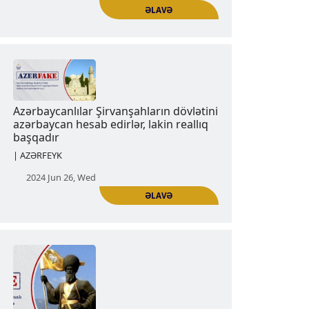
ƏLAVƏ
Azərbaycanlılar Qaraqoyunluları
azərbaycanlı kimi hesab edirlər, lakin
reallıq başqadır
Nəşrlər | Məqalələr | AZƏRFEYK
2024 Jun 19, Wed