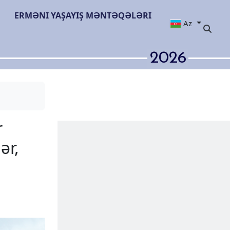
ERMƏNI YAŞAYIŞ MƏNTƏQƏLƏRI
Az
2026
sar monastır
 hesab edirlər,