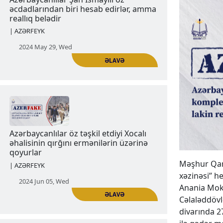
Azərbaycanlılar Şah İsmayılı öz
əcdadlarından biri hesab edirlər, amma
reallıq belədir
| AZƏRFEYK
2024 May 29, Wed
Məşhur Qand
ƏLAVƏ
xəzinəsi” h
Anania Moka
Cəlaləddövl
divarında 27
Azərbaycanlılar öz təşkil etdiyi Xocalı