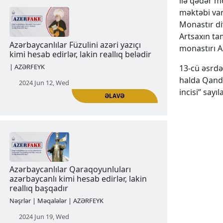
ilə qədər m
əhalisinin qırğını ermənilərin üzərinə
məktəbi var 
qoyurlar
Monastır di
Artsaxın ta
| AZƏRFEYK
monastırı A
2024 Jun 05, Wed
13-cü əsrdə
halda Qand
incisi” say
ƏLAVƏ
Azərbaycanlılar Füzulini azəri yazıçı
kimi hesab edirlər, lakin reallıq belədir
| AZƏRFEYK
2024 Jun 12, Wed