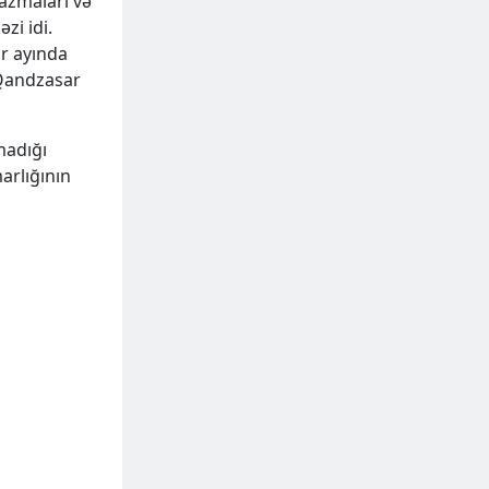
azmaları və
zi idi.
br ayında
 Qandzasar
madığı
arlığının