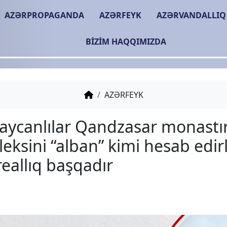
AZƏRPROPAGANDA
AZƏRFEYK
AZƏRVANDALLIQ
BIZIM HAQQIMIZDA
AZƏRFEYK
Azərbaycanlılar Qandza
kompleksini “alban” kimi
lakin reallıq başqadır