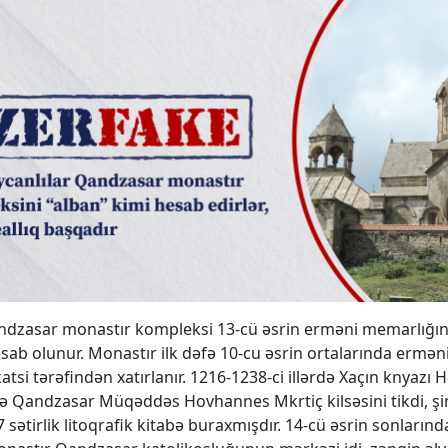
zasar monastır kompleksi 13-cü əsrin erməni memarlığının
esab olunur. Monastır ilk dəfə 10-cu əsrin ortalarında ermən
tsi tərəfindən xatırlanır. 1216-1238-ci illərdə Xaçın knyazı 
ə Qandzasar Müqəddəs Hovhannes Mkrtiç kilsəsini tikdi, ş
 sətirlik litoqrafik kitabə buraxmışdır. 14-cü əsrin sonlarınd