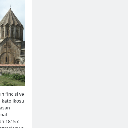
 “incisi və
i katolikosu
Həsən
imal
an 1815-ci