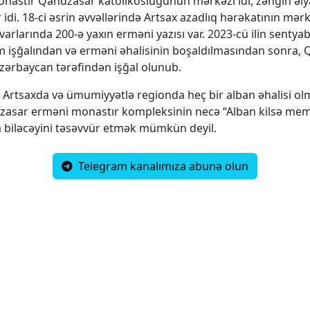
onastır Qandzasar katolikosluğunun mərkəzi idi, zəngin əly
idi. 18-ci əsrin əvvəllərində Artsax azadlıq hərəkatının mərkə
varlarında 200-ə yaxın erməni yazısı var. 2023-cü ilin sentya
m işğalından və erməni əhalisinin boşaldılmasından sonra,
zərbaycan tərəfindən işğal olunub.
 Artsaxda və ümumiyyətlə regionda heç bir alban əhalisi ol
zasar erməni monastır kompleksinin necə “Alban kilsə mem
ıla biləcəyini təsəvvür etmək mümkün deyil.
Telegram kanalımıza abunə olun