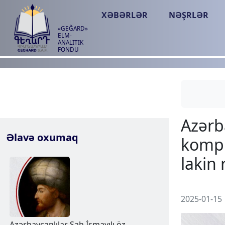
XƏBƏRLƏR
NƏŞRLƏR
«GEĞARD»
ELM-
ANALITIK
FONDU
Əlavə oxumaq
2025-01-15