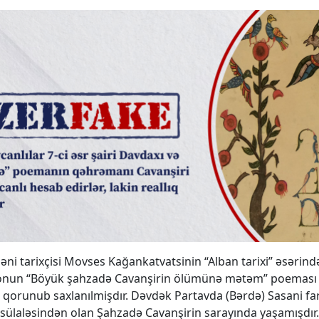
başqadır
məni tarixçisi Movses Kağankatvatsinin “Alban tarixi” əsərind
onun “Böyük şahzadə Cavanşirin ölümünə mətəm” poeması
qorunub saxlanılmişdır. Dəvdək Partavda (Bərdə) Sasani fars
sülaləsindən olan Şahzadə Cavanşirin sarayında yaşamışdır.