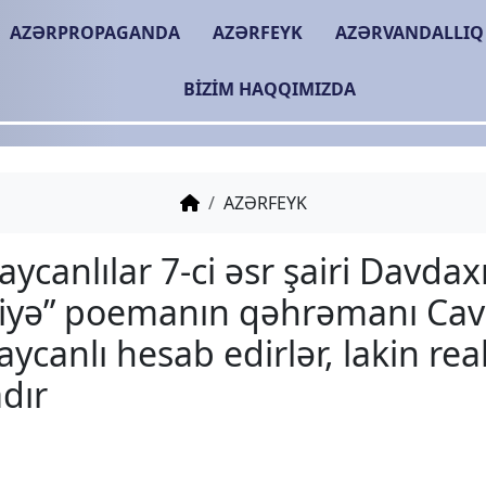
AZƏRPROPAGANDA
AZƏRFEYK
AZƏRVANDALLIQ
BIZIM HAQQIMIZDA
AZƏRFEYK
Azərbaycanlılar 7-ci əsr 
“Mərsiyə” poemanın qə
azərbaycanlı hesab edirlə