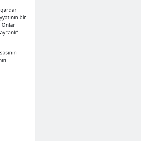
n qarqar
yyatının bir
. Onlar
aycanlı”
lsəsinin
nın