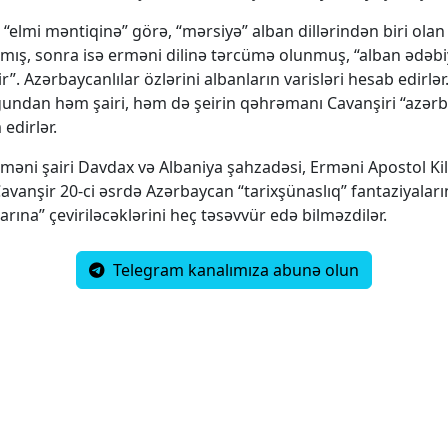
“elmi məntiqinə” görə, “mərsiyə” alban dillərindən biri ola
ılmış, sonra isə erməni dilinə tərcümə olunmuş, “alban ədəbi
. Azərbaycanlılar özlərini albanların varisləri hesab edirlər
undan həm şairi, həm də şeirin qəhrəmanı Cavanşiri “azərb
edirlər.
erməni şairi Davdax və Albaniya şahzadəsi, Erməni Apostol Ki
avanşir 20-ci əsrdə Azərbaycan “tarixşünaslıq” fantaziyaları
rına” çeviriləcəklərini heç təsəvvür edə bilməzdilər.
Telegram kanalımıza abunə olun