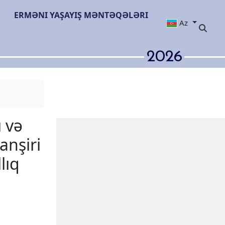
ERMƏNI YAŞAYIŞ MƏNTƏQƏLƏRI
Az
2026
şairi Davdaxı və
hrəmanı Cavanşiri
r, lakin reallıq