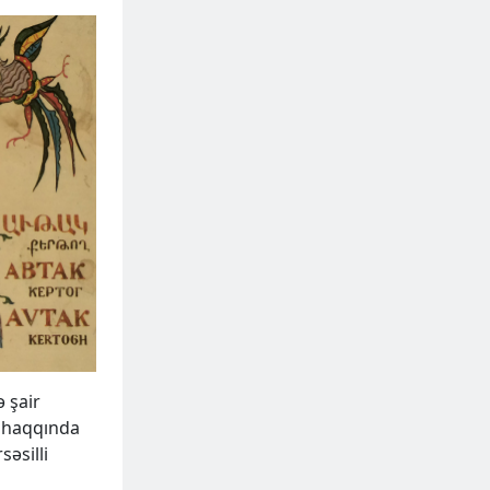
ə şair
 haqqında
əsilli