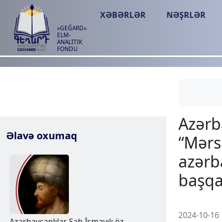
XƏBƏRLƏR
NƏŞRLƏR
«GEĞARD»
ELM-
ANALITIK
FONDU
Əlavə oxumaq
2024-10-16