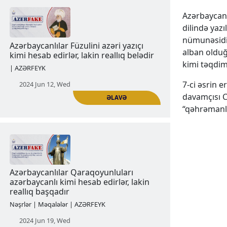
əhalisinin qırğını ermənilərin üzərinə
Azərbaycan 
qoyurlar
dilində yaz
| AZƏRFEYK
nümunəsidir”
alban olduğ
2024 Jun 05, Wed
kimi təqdim 
7-ci əsrin 
davamçısı C
“qəhrəmanla
ƏLAVƏ
Azərbaycanlılar Füzulini azəri yazıçı
kimi hesab edirlər, lakin reallıq belədir
| AZƏRFEYK
2024 Jun 12, Wed