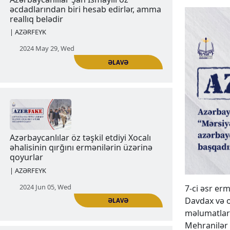
Azərbaycanlılar Şah İsmayılı öz
əcdadlarından biri hesab edirlər, amma
reallıq belədir
| AZƏRFEYK
2024 May 29, Wed
ƏLAVƏ
7-ci əsr er
Davdax və 
məlumatlar 
Mehranilər 
Azərbaycanlılar öz təşkil etdiyi Xocalı