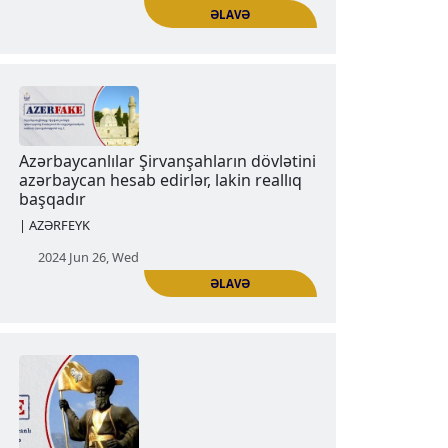
ƏLAVƏ
Azərbaycanlılar Qaraqoyunluları
azərbaycanlı kimi hesab edirlər, lakin
reallıq başqadır
Nəşrlər | Məqalələr | AZƏRFEYK
2024 Jun 19, Wed