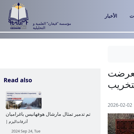
ت
الأخبار
مؤسسة ”قيغارد“ العلمية و
التحليلية
Read also
2026-02-02