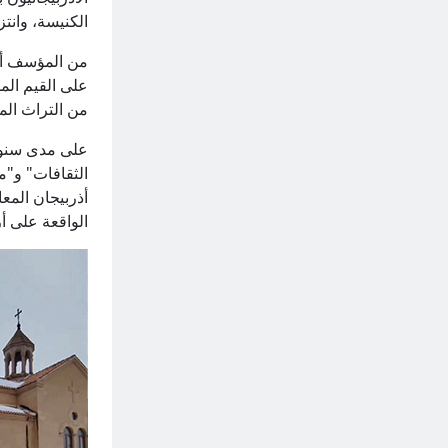
الكنيسة، وانتز
من المؤسف أن 
على القيم المس
من التراث الم
على مدى سنوات
الثقافات" و"م
أذربيجان المعا
الواقعة على أ