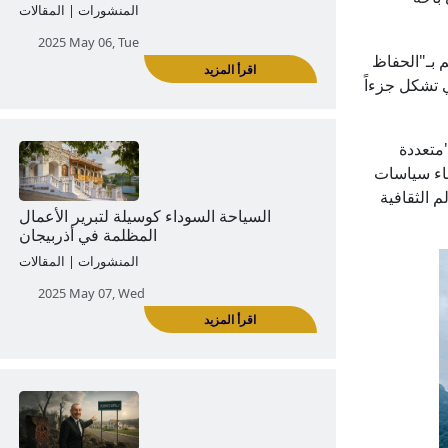
 بـ"الحفاظ
ي تشكل جزءاً
اقرأ المزيد
متعددة
فاء سياسات
الكنيسة الخضراء 'الأرثوذكسية الروسية' وحوار
م الثقافية
عائلة علييف الأديانية
المنشورات | المقالات
2025 May 06, Tue
اقرأ المزيد