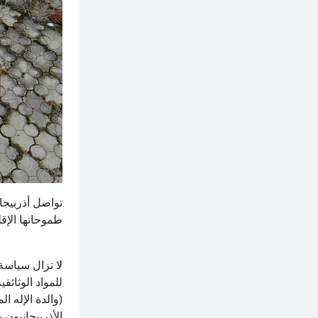
تواصل أذربيجا
طموحاتها الإقل
لا تزال سياسة 
للمواد الوثائ
(والدة الإله 
الأذربيجانيون