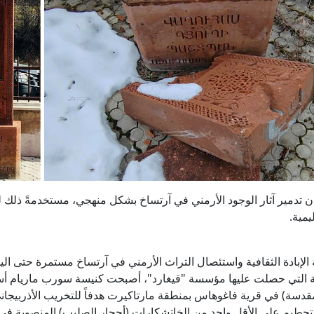
ن تدمير آثار الوجود الأرمني في آرتساخ بشكل منهجي، مستخدمةً ذلك ل
يمية.
الإبادة الثقافية واستئصال التراث الأرمني في آرتساخ مستمرة حتى اليو
قية التي حصلت عليها مؤسسة "قيغارد"، أصبحت كنيسة سورب ماريام أس
المقدسة) في قرية فاغوهاس بمنطقة مارتاكيرت هدفاً للتخريب الأذربيجان
 بتحطيم على الأقل واحد من الخاتشكارات (أحجار الصليب) المنصوبة في