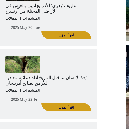
السياحة السوداء كوسيلة لتبرير الأعمال
المظلمة في أذربيجان
المنشورات | المقالات
2025 May 07, Wed
اقرأ المزيد
علييف 'يغري' الأذربيجانيين بالعيش في
الأراضي المحتلة من آرتساخ
المنشورات | المقالات