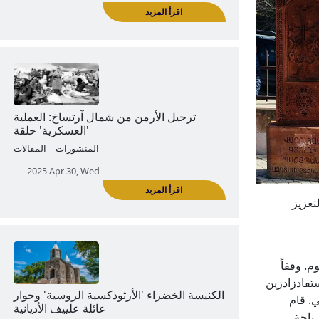
تم تدمير تمثال مارشال هوفهانيس باغراميان
| أذرفانداليزم
2024 Sep 24, Tue
اقرأ المزيد
تعزيز
ترحيل الأرمن من شمال آرتساخ: العملية
العسكرية' حلقة'
المنشورات | المقالات
م. وفقاً
تفادزادزين
2025 Apr 30, Wed
ي. قام
 باحة