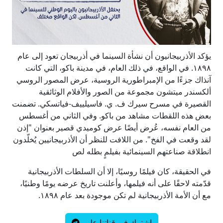
يؤكد الأذربيجانيون أن نشأة السينما في أذربيجان تعود إلى عام
١٨٩٨. في الواقع، في ذلك العام، في مدينة باكو، التي كانت
آنذاك جزءًا من الإمبراطورية الروسية، عرض المصور الروسي
ألكسندر ميتشون مجموعة من الصور والأفلام الوثائقية
القصيرة في مسرح سيرك ف. ي. فاسيلييف-فياتسكي. تضمنت
بعض هذه اللقطات مشاهد من باكو. وفي الثاني من أغسطس
من العام نفسه، عُرض أيضًا عرض كوميدي قصير بعنوان "إذن
لقد وقعت في الفخ". من اللافت للنظر أن الأذربيجانيين يُخلّدون
انطلاقة صناعتهم السينمائية بفيلمٍ بطله لص
في الحقيقة، كان فيلمًا روسيًا، إلا أن السلطات الأذربيجانية
قدّمته لاحقًا على أنه فيلمها، وأعلنت تاريخ عرضه يومًا وطنيًا،
مع أن الأمة الأذربيجانية لم تكن موجودة بعد عام ١٨٩٨.
إشترك في قناتنا على