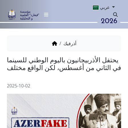
عربي
مؤسسة
”قيغارد“ العلمية
2026
و التحليلية
أذرفيك
الأذربيجانيون باليوم الوطني للسينما
اني من أغسطس، لكن الواقع مختلف
2025-10-02