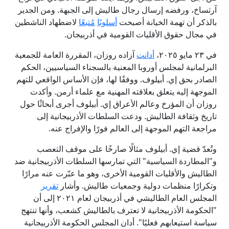
آرتساخ، ورفضه إرسال رجال طاليش إلى الجبهة. ومن الجدير
بالذكر أن تهمة الخيانة أصبحت
أسلوب
ا
م
تبع
ا
لاضطهاد الناشطين
في مجال حقوق الأقليات القومية في أذربيجان.
في ٢٣ مايو ٢٠٢٥،
أدانت
آزاده روزان، المقررة العامة للجمعية
البرلمانية لمجلس أوروبا المعنية بالسجناء السياسيين، الحكم
الصادر بحق إي. أبيلوف. ووفقًا لها، فإن الأساس الواقعي للتهم
الموجهة إليه يتعلق بعلاقته المهنية مع علماء أرمن. وأكدت
روزان أن المؤرخ وعالم الأعراق إي. أبيلوف أجرى أبحاثًا حول
تاريخ وثقافة الطاليش. ودعت السلطات الأذربيجانية إلى
مراجعة التهم الموجهة إلى العالم فورًا والإفراج عنه.
وتُعدّ قضية إي. أبيلوف مثالًا صارخًا على موقف التعصب
و"المطاردة السياسية" التي تمارسها السلطات الأذربيجانية ضد
الطاليش والأقليات القومية الأخرى، وهو ما عبّرت عنه مرارًا
وتكرارًا منظمات دولية وجمعيات طاليش. وأشار
تقرير
المجلس العام الطاليشي في أذربيجان لعام ٢٠٢١ إلى أن
"الحكومة الأذربيجانية لا تعترف بالطاليش كشعب، وأنها تنتهج
سياسة استيعابهم فعليًا". أدان المجلس الحكومة الأذربيجانية