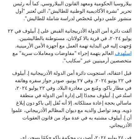
بيلاروسيا الحكومية ومعهد القانون البيلاروسي. كما أنه رئيس
تحرير "نشرة الأكاديمية الوطنية للطاليش"، التي تُعتبر "أول
منشور علمي دولي مُخصّص لدراسة شاملة للطاليش".
ألقت دائرة أمن الدولة الأذربيجانية القبض على إ. أبيلوف في ٢٢
يوليو ٢٠٢٤، في قرية بالا كولاتان، مستوطنة بالطاليشيين.
وُجهت إليه في البداية تهمة العمل مع أجهزة الأمن الأرمينية.
است
هدف
العالم بتهمة إجراء "مفاوضات ومعاملات سرية" مع
متخصصين أرمينيين عبر "سكايب".
قبل اعتقاله، استجوبت دائرة أمن الدولة الأذربيجانية إ. أبيلوف
في ٢٢ يونيو ٢٠٢٤. وفي ٢٧ يونيو، صودر جواز سفره وهاتفه
في مطار باكو، ومُنع من مغادرة البلاد. وفي ٢٢ يوليو ٢٠٢٤،
استُدعي إ. أبيلوف مجددًا إلى إدارة أمن الدولة في منطقة
ماسالي بحجة إعادة ممتلكاته. إلا أنه نُقل إلى باكو دون إبلاغ
ذويه. وبعد تواصل والديه مع ديوان المظالم الأذربيجاني، علموا
أن إ. أبيلوف مشتبه به في عدة مواد من قانون العقوبات
الأذربيجاني.
في ٢٤ يوليو ٢٠٢٤، أصدرت محكمة باكو حكمًا بسجن إي.