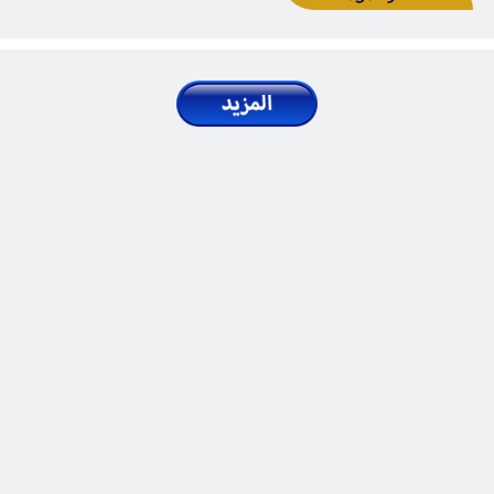
الأذربيجانية على مؤسسة قيغارد
المنشورات | المقالات
2025 May 05, Mon
ذربيجانيين في الحرب الوطنية العظمى
والدعاية الأذربيجانية
المنشورات | المقالات
2025 May 08, Thu