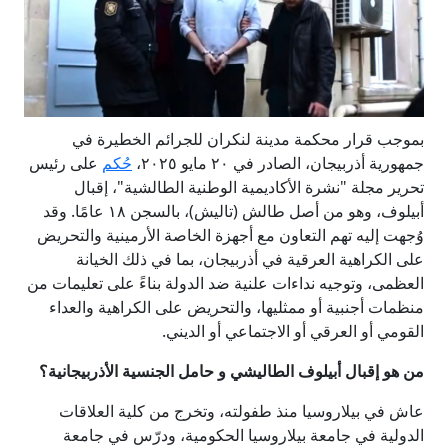
بموجب قرار محكمة مدينة لنكران للجرائم الخطيرة في
جمهورية أذربيجان، الصادر في ٢٠ مايو ٢٠٢٥،
ح
كم
على رئيس
تحرير مجلة "نشرة الأكاديمية الوطنية الطالشية"، إقبال
أبيلوف، وهو من أصل طالش (تاليش)، بالسجن ١٨ عامًا. وقد
وُجهت إليه تهم التعاون مع أجهزة الخاصة الأرمينية والتحريض
على الكراهية العرقية في أذربيجان، بما في ذلك الخيانة
العظمى، وتوجيه نداءات علنية ضد الدولة بناءً على تعليمات من
منظمات أجنبية أو ممثليها، والتحريض على الكراهية والعداء
القومي أو العرقي أو الاجتماعي أو الديني.
من هو إقبال أبيلوف الطاليشي و حامل الجنسية الأذربيجانية؟
عاش في بيلاروسيا منذ طفولته، وتخرج من كلية العلاقات
الدولية في جامعة بيلاروسيا الحكومية، ودرّس في جامعة