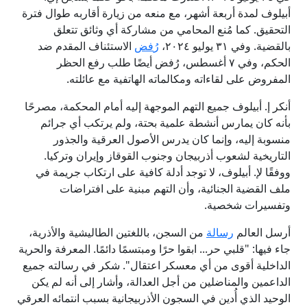
أبيلوف لمدة أربعة أشهر، مع منعه من زيارة أقاربه طوال فترة
التحقيق. كما مُنع المحامي من مشاركة أي وثائق تتعلق
بالقضية. وفي ٣١ يوليو ٢٠٢٤،
ر
فض
الاستئناف المقدم ضد
الحكم، وفي ٧ أغسطس، رُفض أيضًا طلب رفع الحظر
المفروض على لقاءاته ومكالماته الهاتفية مع عائلته.
أنكر إ. أبيلوف جميع التهم الموجهة إليه أمام المحكمة، مصرحًا
بأنه كان يمارس أنشطة علمية بحتة، ولم يرتكب أي جرائم
منسوبة إليه، وإنما كان يدرس الأصول العرقية والجذور
التاريخية لشعوب أذربيجان وجنوب القوقاز وإيران وتركيا.
ووفقًا لإ. أبيلوف، لا توجد أدلة كافية على ارتكاب جريمة في
ملف القضية الجنائية، وأن التهم مبنية على افتراضات
وتفسيرات شخصية.
أرسل العالم
رسالة
من السجن، باللغتين الطاليشية والأذرية،
جاء فيها: "قلبي حر... ابقوا حرًا ومبتسمًا دائمًا. المعرفة والحرية
الداخلية أقوى من أي معسكر اعتقال". شكر في رسالته جميع
الداعمين والمناضلين من أجل العدالة، وأشار إلى أنه لم يكن
الوحيد الذي أُدين في السجون الأذربيجانية بسبب انتمائه العرقي