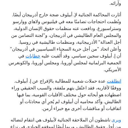
وآرائه.
أثارت المحاكمة الجنائية لإ. أبيلوف ضجة خارج أذربيجان أيضًا.
ونُظمت احتجاجات تضامنًا معه في فيلنيوس ولاهاي ووارسو
وستراسبورغ. ودافعت عنه منظمات حقوق الإنسان الدولية،
والمجلس العام الطاليشي في أذربيجان، و"لجنة التضامن من
أجل العدالة" الأذربيجانية، ومنظمات طاليشية في روسيا.
وأعلن اتحاد "من أجل حرية السجناء السياسيين في أذربيجان"
أن إ. أبيلوف سجين سياسي. وقد أُلقيت عليه
خطابات
في
الجمعية البرلمانية لمجلس أوروبا، ومجلس أوروبا، والكونغرس
الأمريكي.
انطلقت
عدة حملات شعبية للمطالبة بالإفراج عن إ. أبيلوف.
ووفقًا لأقاربه، فقد اعتُقل بتهم ملفقة، والسبب الحقيقي وراء
اضطهاده هو أبحاثه حول مختلف الأقليات القومية، بما فيها
الطاليش. وأكد محاميه أن أبيلوف لم يُجرِ أي محادثات أو
اتفاقيات أو مناقشات أخرى مع خبراء أرمن.
ويرى
ناشطون أن الملاحقة الجنائية لأبيلوف هي انتقام لنضاله
من أجل حقوق الطاليش، وربما أيضًا لموقفه الحيادي في نزاع