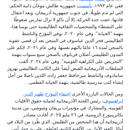
ففي عام ١٩٩٣،
تأسست
جمهورية طالش-موغان ذاتية الحكم،
التي لم تدم طويلًا، في جنوب جمهورية أذربيجان. وبعد اعتقال
قادتها، خفت حدة الحركة، إلا أن باكو لا تزال تمارس ضغوطًا
على النشطاء والشخصيات الثقافية الطاليشية حتى يومنا هذا،
بتهمة "الخيانة". وفي عام ٢٠٢٠، توفي المؤرخ والناشط
الطاليشي فخر الدين عباسوف في السجن بعد أن قضى عقوبة
بالسجن لمدة ١٦ عامًا بالتهم نفسها. وفي عام ٢٠٢١، حُكم على
المدون الطليشي أصلان قربانوف بالسجن سبع سنوات بتهمة
"التحريض على الكراهية القومية". وفي عام ٢٠٢٤، ألقت
السلطات الأذربيجانية القبض أيضاً على الكاتب الطاليشي بهروز
سامادوف والناشط ميرحافظ جعفر زاده، اللذين ناضلا من أجل
إنشاء كتب مدرسية طالشية، بتهمة الخيانة العظمى.
ومن الحالات البارزة الأخرى
اختفاء
المؤرخ
ظهير
الدين
إبراهيموف
، رئيس اللجنة الأذربيجانية لحماية حقوق الأقليات
القومية، والمشارك في مؤتمرات يريفان وشوشي، من مدينة
يكاترينبورغ الروسية. في ٢٦ مايو ٢٠٢٥، أفادت مصادر
أذربيجانية أن هذا الشخص من الطليش، الذي طُرد من البلاد في
أوائل العقد الأول من الألفية الثانية، اختُطف على يد جهاز أمن