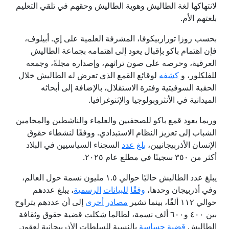
لانتهاكها لغة الطاليش وهوية الطاليش وحقهم في تلقي التعليم
بلغتهم الأم.
بحسب روزا توراربيكوفا، المشرفة العلمية على إي. أبيلوف،
فإن اهتمام باكو بإقبال يعود إلى اهتمامه بجماعة الطاليش
العرقية، وحرصه على صون تراثهم، وإصداره مجلةً، وجمعه
للفلكلور، و
كشفه
لوقائع القمع الذي تعرض له الطاليش خلال
الحقبة السوفيتية وفترة الاستقلال، بالإضافة إلى أبحاثه
الميدانية في الأنثروبولوجيا والإثنوغرافيا.
وربما يعود قمع باكو للصحفيين والعلماء والناشطين والمحامين
الشباب إلى تعزيز النظام الاستبدادي. ووفقًا لنشطاء حقوق
الإنسان الأذربيجانيين،
بلغ
عدد
السجناء السياسيين في البلاد
أكثر من ٣٥٠ سجينًا في مطلع عام ٢٠٢٥.
يبلغ عدد الطاليش حاليًا حوالي ١.٥ مليون نسمة حول العالم،
وفي أذربيجان وحدها،
وفق
ا
للبيانات
الرسمية
، يبلغ عددهم
حوالي ١١٢ ألفًا، بينما تشير
مصادر
أخرى
إلى أن عددهم يتراوح
بين ٤٠٠ و٦٠٠ ألف نسمة، لطالما شكلت قضية حقوق وثقافة
الطاليش
قضية
حساسة
بالنسبة للسلطات الأذربيجانية لعقود.