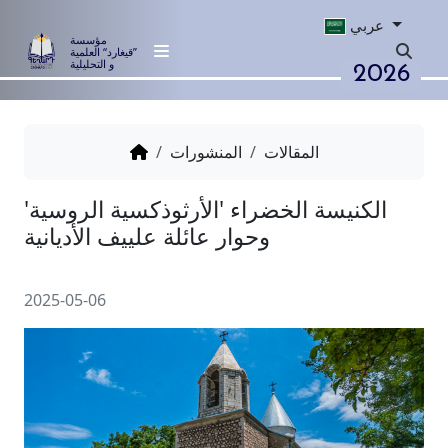
عربي
مؤسسة
”قيغارد“ العلمية
2026
و التحليلية
المقالات
المنشورات
نيسة الخضراء 'الأرثوذكسية الروسية'
وحوار عائلة علييف الأديانية
2025-05-06