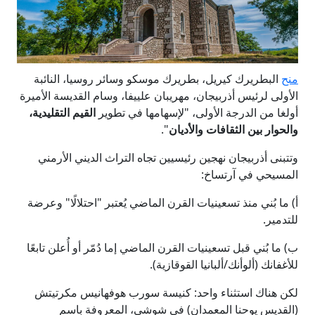
منح
البطريرك كيريل، بطريرك موسكو وسائر روسيا، النائبة
الأولى لرئيس أذربيجان، مهريبان علييفا، وسام القديسة الأميرة
أولغا من الدرجة الأولى، "لإسهامها في تطوير
القيم التقليدية،
والحوار بين الثقافات والأديان
".
وتتبنى أذربيجان نهجين رئيسيين تجاه التراث الديني الأرمني
المسيحي في آرتساخ:
أ) ما بُني منذ تسعينيات القرن الماضي يُعتبر "احتلالًا" وعرضة
للتدمير.
ب) ما بُني قبل تسعينيات القرن الماضي إما دُمّر أو أُعلن تابعًا
للأغفانك (ألوأنك/ألبانيا القوقازية).
لكن هناك استثناء واحد: كنيسة سورب هوفهانيس مكرتيتش
(القديس يوحنا المعمدان) في شوشي، المعروفة باسم