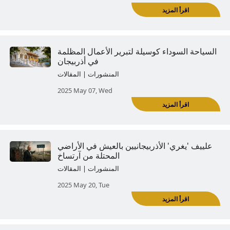
ير تمثال مارشال هوفهانيس باغراميان
| أذرفانداليزم
2024 Sep 24, Tue