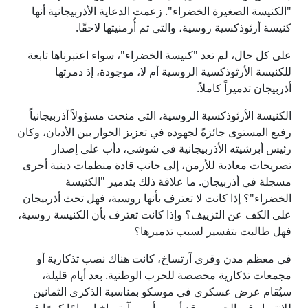
"الكنيسة الصغيرة الخضراء". زعمت الدعاية الأذربيجانية أنها
كنيسة أرثوذكسية روسية، والتي تم أُرمنيتها لاحقًا.
على كل حال، لم تعد "كنيسة الخضراء"، سواء اعتبرناها تابعة
للكنيسة الأرثوذكسية الروسية أم لا، موجودة، إذ دمرتها
أذربيجان تدميراً كاملاً.
الكنيسة الأرثوذكسية الروسية، التي منحت مسؤولاً أذربيجانياً
رفيع المستوى جائزةً لجهوده في تعزيز الحوار بين الأديان، وكان
رئيس أبرشيته الأذربيجانية في شوشي، دأب على إصدار
تصريحات معادية للأرمن، إلى جانب قادة منظمات دينية أخرى
مسجلة في أذربيجان. ما علاقة ذلك بتدمير "الكنيسة
الخضراء"؟ إذا كانت لا تعترف بأنها روسية، فهل تحث أذربيجان
على الكف عن التزييف؟ وإذا كانت تعترف بأن الكنيسة روسية،
فهل طالبت بتفسير لسبب تدميرها؟
في معظم مدن وقرى آرتساخ، كانت هناك نصب تذكارية أو
مجمعات تذكارية مخصصة للحرب الوطنية. بعد أيام قليلة،
سيُقام عرض عسكري في موسكو بمناسبة الذكرى الثمانين
للانتصار في الحرب. وقد أسهم أرمن آرتساخ إسهامًا كبيرًا في