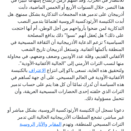
هذا النصر. خلال السنوات الأربع أو الخمس الماضية، دأبت
أذربيجان على تدمير هذه المجمعات التذكارية بشكل ممنهج. هل
أبدت الكنيسة الأرثوذكسية الروسية اهتمامًا بتدمير النصب
التذكارية لمن ضحوا بأرواحهم من أجل الوطن، أم أنها احتجت
على ذلك؟ هل يُعقل أنهم "نسوا" ذلك بدافع المصلحة
السياسية؟ تزعم الدعاية الأذربيجانية أن الثقافة المسيحية في
المنطقة بأكملها أغفانية. وتستغل أذربيجان تاريخ الشعب
الأغفاني القديم، وقلة عدد الأوديين وضعف وضعهم، في محاولة
منها لنسب التراث الأرمني إلى "الجالية الأغفانية-الأودية".
ولتحقيق هذه الغاية، تسعى باكو إلى انتزاع
الاعتراف
بالكنيسة
الأغفانية-الأودية في العالم المسيحي. على أي جهة تُساهم في
هذه السياسة أن تُدرك تمامًا أن كل هذا يتم على حساب تدمير
التراث الذي خلفته إحدى الحضارات المسيحية العريقة، وأن
تتحمل مسؤولية ذلك.
دعونا نسجل أن الكنيسة الأرثوذكسية الروسية، بشكل مباشر أو
غير مباشر، تشجع السلطات الأذربيجانية الحالية التي تدمر
التراث المسيحي للمنطقة، وتهدم
المقابر
والآثار
الروسية
للمشاركين في الحرب الوطنية العظمى.