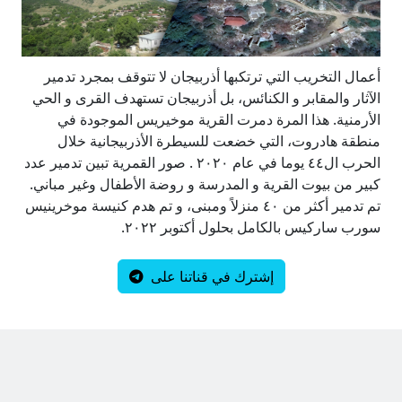
أعمال التخريب التي ترتكبها أذربيجان لا تتوقف بمجرد تدمير
الآثار والمقابر و الكنائس، بل أذربيجان تستهدف القرى و الحي
الأرمنية. هذا المرة دمرت القرية موخيريس الموجودة في
منطقة هادروت، التي خضعت للسيطرة الأذربيجانية خلال
الحرب ال٤٤ يوما في عام ٢٠٢٠ . صور القمرية تبين تدمير عدد
كبير من بيوت القرية و المدرسة و روضة الأطفال وغير مباني.
تم تدمير أكثر من ٤٠ منزلاً ومبنى، و تم هدم كنيسة موخرينيس
سورب ساركيس بالكامل بحلول أكتوبر ٢٠٢٢.
إشترك في قناتنا على