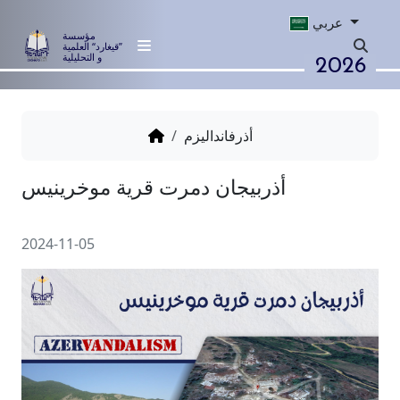
عربي
مؤسسة
”قيغارد“ العلمية
2026
و التحليلية
أذرفانداليزم
أذربيجان دمرت قرية موخرينيس
2024-11-05