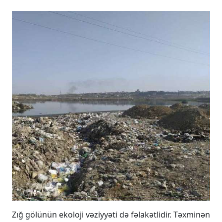
Zığ gölünün ekoloji vəziyyəti də fəlakətlidir. Təxminən