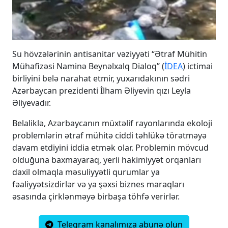
Su hövzələrinin antisanitar vəziyyəti “Ətraf Mühitin
Mühafizəsi Naminə Beynəlxalq Dialoq” (
İDEA
) ictimai
birliyini belə narahat etmir, yuxarıdakının sədri
Azərbaycan prezidenti İlham Əliyevin qızı Leyla
Əliyevadır.
Belaliklə, Azərbaycanın müxtəlif rayonlarında ekoloji
problemlərin ətraf mühitə ciddi təhlükə törətməyə
davam etdiyini iddia etmək olar. Problemin mövcud
olduğuna baxmayaraq, yerli hakimiyyət orqanları
daxil olmaqla məsuliyyətli qurumlar ya
fəaliyyətsizdirlər və ya şəxsi biznes maraqları
əsasında çirklənməyə birbaşa töhfə verirlər.
Telegram kanalımıza abunə olun