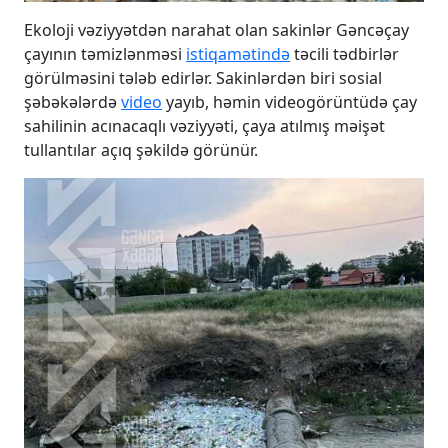
Ekoloji vəziyyətdən narahat olan sakinlər Gəncəçay
çayının təmizlənməsi
istiqamətində
təcili tədbirlər
görülməsini tələb edirlər. Sakinlərdən biri sosial
şəbəkələrdə
video
yayıb, həmin videogörüntüdə çay
sahilinin acınacaqlı vəziyyəti, çaya atılmış məişət
tullantılar açıq şəkildə görünür.