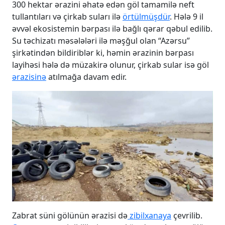
300 hektar ərazini əhatə edən göl tamamilə neft
tullantıları və çirkab suları ilə
örtülmüşdür
. Hələ 9 il
əvvəl ekosistemin bərpası ilə bağlı qərar qəbul edilib.
Su təchizatı məsələləri ilə məşğul olan “Azərsu”
şirkətindən bildiriblər ki, həmin ərazinin bərpası
layihəsi hələ də müzakirə olunur, çirkab sular isə göl
ərazisinə
atılmağa davam edir.
Zabrat süni gölünün ərazisi də
zibilxanaya
çevrilib.