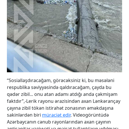
“Sosiallaşdıracağam, görəcəksiniz ki, bu məsələni
respublika səviyyəsində qaldıracağam, çayda bu
qədər zibil... onu atan adamı atdığı anda çəkmişəm
faktdır”,-Lerik rayonu ərazisindən axan Lənkərançay
çayına zibil tökən istirahət zonasının əməkdaşına
sakinlərdən biri
müraciət edir
. Videogörüntüdə
Azərbaycanın cənub rayonlarından axan çayının
antisanitar vəziyyəti və məişət tullantıların yığılması