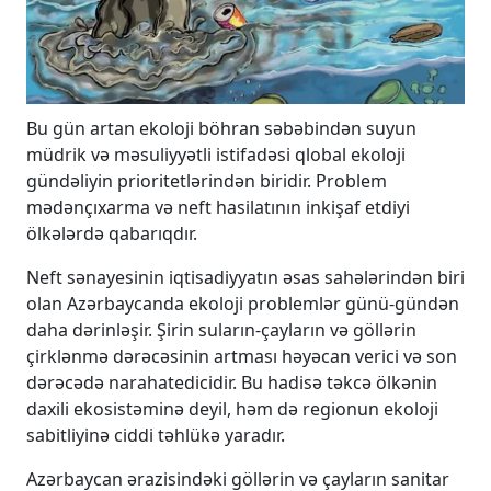
Bu gün artan ekoloji böhran səbəbindən suyun
müdrik və məsuliyyətli istifadəsi qlobal ekoloji
gündəliyin prioritetlərindən biridir. Problem
mədənçıxarma və neft hasilatının inkişaf etdiyi
ölkələrdə qabarıqdır.
Neft sənayesinin iqtisadiyyatın əsas sahələrindən biri
olan Azərbaycanda ekoloji problemlər günü-gündən
daha dərinləşir. Şirin suların-çayların və göllərin
çirklənmə dərəcəsinin artması həyəcan verici və son
dərəcədə narahatedicidir. Bu hadisə təkcə ölkənin
daxili ekosistəminə deyil, həm də regionun ekoloji
sabitliyinə ciddi təhlükə yaradır.
Azərbaycan ərazisindəki göllərin və çayların sanitar