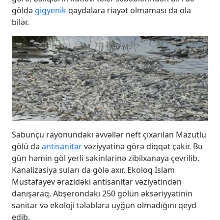
göldə
gigyenik
qaydalara riayət olmaması da ola
bilər.
Sabunçu rayonundakı əvvəllər neft çıxarılan Mazutlu
gölü də
antisanitar
vəziyyətinə görə diqqət çəkir. Bu
gün həmin göl yerli sakinlərinə zibilxanaya çevrilib.
Kanalizasiya suları da gölə axır. Ekoloq İslam
Mustafayev ərazidəki antisanitar vəziyətindən
danışaraq, Abşerondakı 250 gölün əksəriyyətinin
sanitar və ekoloji tələblərə uyğun olmadığını qeyd
edib.