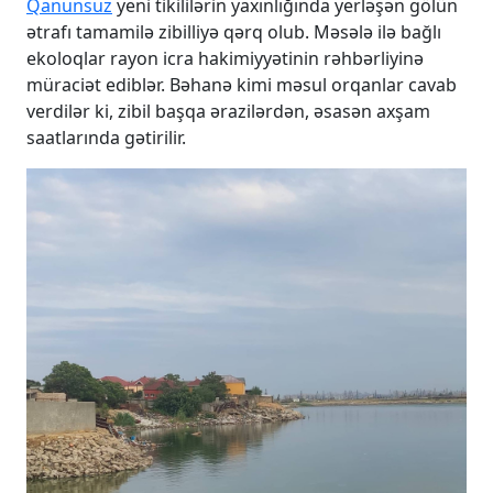
Qanunsuz
yeni tikililərin yaxınlığında yerləşən gölün
ətrafı tamamilə zibilliyə qərq olub. Məsələ ilə bağlı
ekoloqlar rayon icra hakimiyyətinin rəhbərliyinə
müraciət ediblər. Bəhanə kimi məsul orqanlar cavab
verdilər ki, zibil başqa ərazilərdən, əsasən axşam
saatlarında gətirilir.