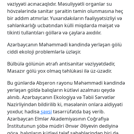
vəziyyəti acınacaqlıdır. Məsuliyyətli organlar su
hövzələrində sanitar şəraitin təmin olunmasına heç
bir addım atmırlar. Yuxarıdakıların fəaliyyətsizliyi və
səhlənkarlığı ucbatından külli miqdarda məişət və
tikinti tullantıları göllərə və çaylara axıdılır.
Azərbaycanın Məhəmmədi kəndində yerləşən gölü
ciddi ekoloji problemlərlə üzləşir.
Bülbülə gölünün ətrafı antisanitar vəziyyətdədir,
Masazır gölü yox olmaq təhlükəsi ilə üz-üzədir.
Bu günlərdə Abşeron rayonu Məhəmmədi kəndində
yerləşən göldə balıqların kütləvi azalması qeydə
alınıb. Azərbaycanın Ekologiya və Təbii Sərvətlər
Nazirliyindən bildirilib ki, məsələnin onlara aidiyyəti
yoxdur, hadisə
şəxsi
təsərrüfatda baş verib.
Azərbaycan Elmlər Akademiyasının Coğrafiya
İnstitutunun şöbə müdiri Ənvər Əliyevin dediyinə
görə, balıqların kütləvi tələf səbəblərindən biri də