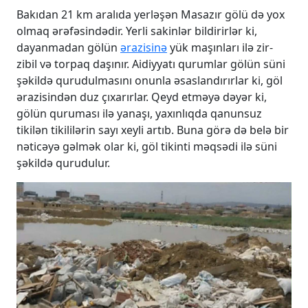
Bakıdan 21 km aralıda yerləşən Masazır gölü də yox
olmaq ərəfəsindədir. Yerli sakinlər bildirirlər ki,
dayanmadan gölün
ərazisinə
yük maşınları ilə zir-
zibil və torpaq daşınır. Aidiyyatı qurumlar gölün süni
şəkildə qurudulmasını onunla əsaslandırırlar ki, göl
ərazisindən duz çıxarırlar. Qeyd etməyə dəyər ki,
gölün quruması ilə yanaşı, yaxınlıqda qanunsuz
tikilən tikililərin sayı xeyli artıb. Buna görə də belə bir
nəticəyə gəlmək olar ki, göl tikinti məqsədi ilə süni
şəkildə qurudulur.