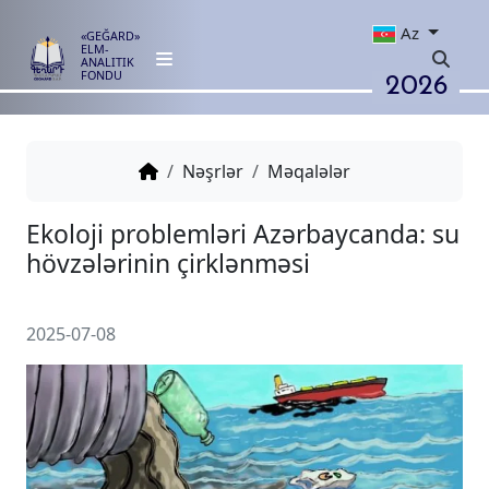
Az
«GEĞARD»
ELM-
ANALITIK
2026
FONDU
Nəşrlər
Məqalələr
Ekoloji problemləri Azərbaycan
hövzələrinin çirklənməsi
2025-07-08