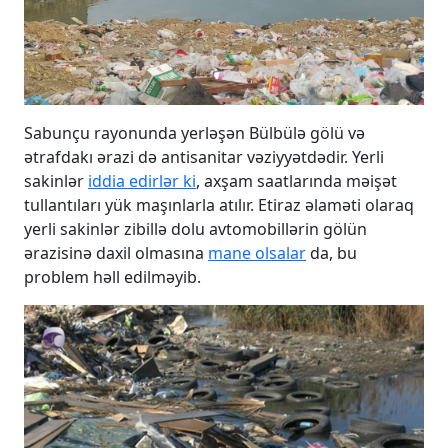
Sabunçu rayonunda yerləşən Bülbülə gölü və
ətrafdakı ərazi də antisanitar vəziyyətdədir. Yerli
sakinlər
iddia edirlər ki
, axşam saatlarında məişət
tullantıları yük maşınlarla atılır. Etiraz əlaməti olaraq
yerli sakinlər zibillə dolu avtomobillərin gölün
ərazisinə daxil olmasına
mane olsalar
da, bu
problem həll edilməyib.