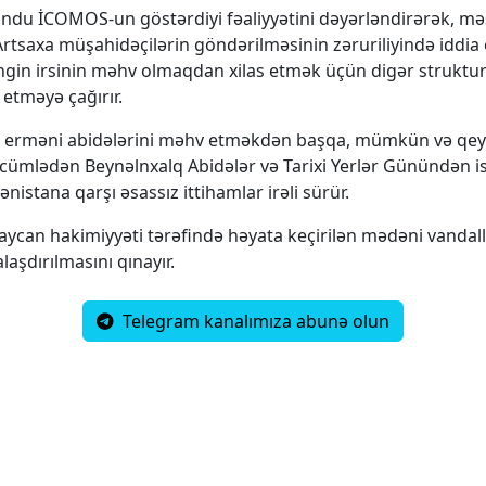
ndu İCOMOS-un göstərdiyi fəaliyyətini dəyərləndirərək, m
, Artsaxa müşahidəçilərin göndərilməsinin zəruriliyində iddi
ngin irsinin məhv olmaqdan xilas etmək üçün digər struktur
etməyə çağırır.
 erməni abidələrini məhv etməkdən başqa, mümkün və qe
o cümlədən Beynəlnxalq Abidələr və Tarixi Yerlər Günündən i
istana qarşı əsassız ittihamlar irəli sürür.
ycan hakimiyyəti tərəfində həyata keçirilən mədəni vandall
alaşdırılmasını qınayır.
Telegram kanalımıza abunə olun