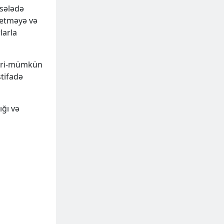
əsələdə
a etməyə və
larla
yri-mümkün
stifadə
ığı və