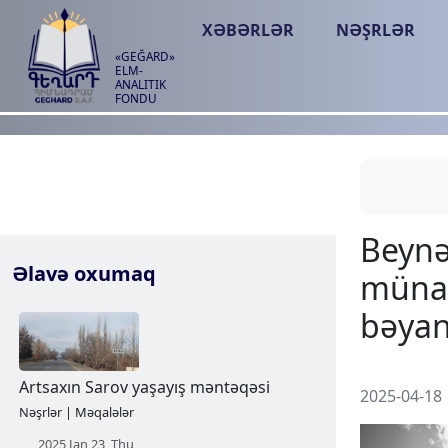
XƏBƏRLƏR
NƏŞRLƏR
«GEĞARD»
ELM-
ANALITIK
FONDU
Əlavə oxumaq
2025-04-18