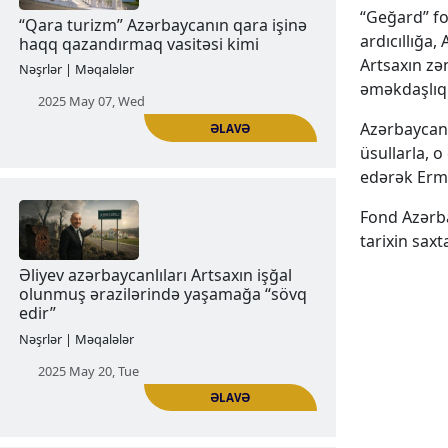
ƏLAVƏ
“Geğard” fo
ardıcıllığa
“Rus Pravoslav” Yaşıl Saatı və
Artsaxın zə
Əliyevlərin Dinlərarası dialoqu
əməkdaşlıq 
Nəşrlər | Məqalələr
Azərbaycan
2025 May 06, Tue
üsullarla, 
edərək Ermən
Fond Azərba
tarixin saxt
ƏLAVƏ
“Qara turizm” Azərbaycanın qara işinə
haqq qazandırmaq vasitəsi kimi
Nəşrlər | Məqalələr