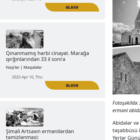
Artsaxın Sarov yaşayış məntəqəsi
Nəşrlər | Məqalələr
2025 Jan 23, Thu
ƏLAVƏ
Qınanmamış hərbi cinayət. Marağa
Fotoşəkildə:
qırğınlarından 33 il sonra
erməni abidə
Nəşrlər | Məqalələr
Abidələr və
təşəbbüsü il
2025 Apr 10, Thu
Yerlər Günü 