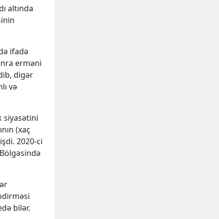
dı altında
sinin
də ifadə
onra erməni
dib, digər
lı və
siyasətini
ının (xaç
şdi. 2020-ci
 Bölgəsində
ər
əndirməsi
də bilər.