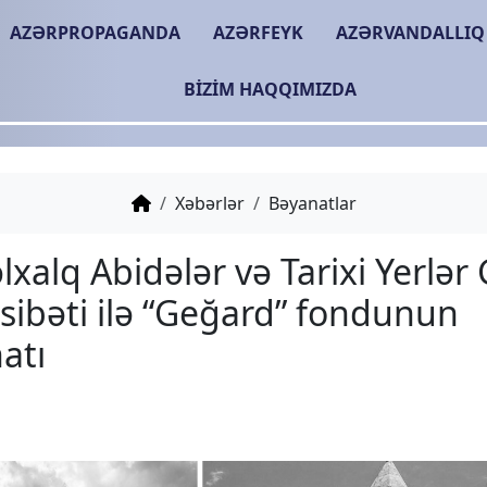
AZƏRPROPAGANDA
AZƏRFEYK
AZƏRVANDALLIQ
BIZIM HAQQIMIZDA
Xəbərlər
Bəyanatlar
Beynəlxalq Abidələr və 
münasibəti ilə “Geğard
bəyanatı