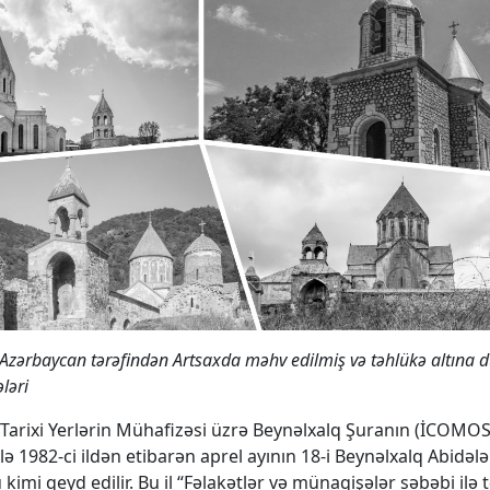
 Azərbaycan tərəfindən Artsaxda məhv edilmiş və təhlükə altına
ləri
 Tarixi Yerlərin Mühafizəsi üzrə Beynəlxalq Şuranın (İCOMOS
ə 1982-ci ildən etibarən aprel ayının 18-i Beynəlxalq Abidələr
kimi qeyd edilir. Bu il “Fəlakətlər və münaqişələr səbəbi ilə 