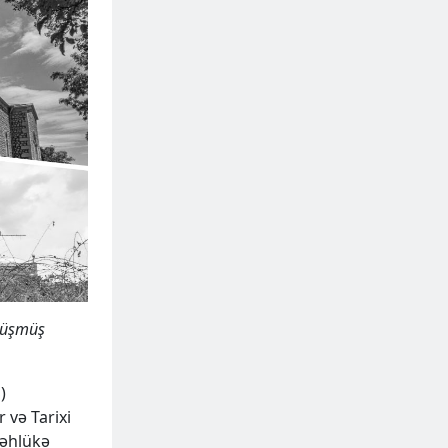
 düşmüş
)
 və Tarixi
təhlükə