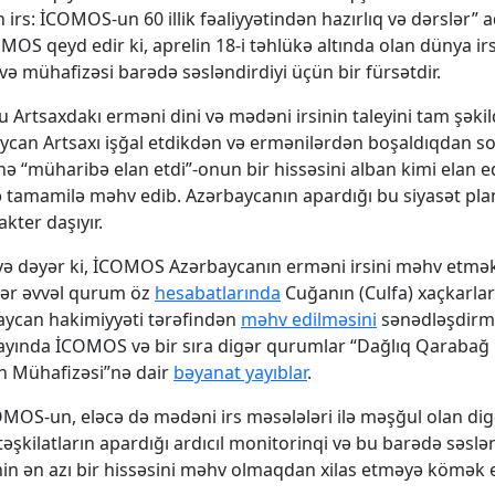
 irs: İCOMOS-un 60 illik fəaliyyətindən hazırlıq və dərslər” a
COMOS qeyd edir ki, aprelin 18-i təhlükə altında olan dünya ir
ə mühafizəsi barədə səsləndirdiyi üçün bir fürsətdir.
u Artsaxdakı erməni dini və mədəni irsinin taleyini tam şəkil
aycan Artsaxı işğal etdikdən və ermənilərdən boşaldıqdan s
nə “müharibə elan etdi”-onun bir hissəsini alban kimi elan e
sə tamamilə məhv edib. Azərbaycanın apardığı bu siyasət plan
akter daşıyır.
 dəyər ki, İCOMOS Azərbaycanın erməni irsini məhv etmək 
 İllər əvvəl qurum öz
hesabatlarında
Cuğanın (Culfa) xaçkarlar
aycan hakimiyyəti tərəfindən
məhv edilməsini
sənədləşdirmi
 ayında İCOMOS və bir sıra digər qurumlar “Dağlıq Qarabağ
n Mühafizəsi”nə dair
bəyanat yayıblar
.
MOS-un, eləcə də mədəni irs məsələləri ilə məşğul olan dig
təşkilatların apardığı ardıcıl monitorinqi və bu barədə səsl
nin ən azı bir hissəsini məhv olmaqdan xilas etməyə kömək e