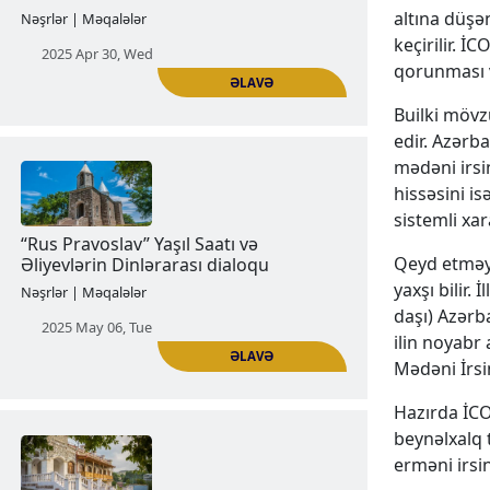
altına düşən
keçirilir. İ
qorunması v
Builki mövz
ƏLAVƏ
edir. Azərb
mədəni irsi
hissəsini i
Şimali Artsaxın ermənilərdən
sistemli xar
təmizlənməsi:
Qeyd etməyə
Nəşrlər | Məqalələr
yaxşı bilir.
2025 Apr 30, Wed
daşı) Azərb
ilin noyabr
Mədəni İrsi
Hazırda İCO
beynəlxalq 
erməni irsi