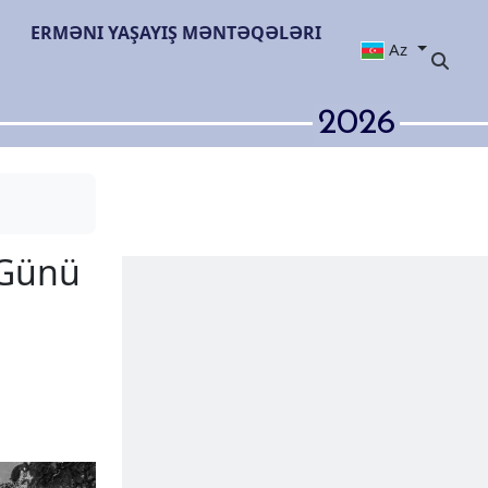
ERMƏNI YAŞAYIŞ MƏNTƏQƏLƏRI
Az
2026
Tarixi Yerlər Günü
” fondunun