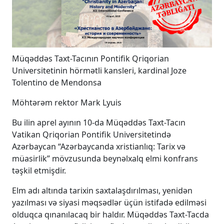
Müqəddəs Taxt-Tacının Pontifik Qriqorian
Universitetinin hörmətli kansleri, kardinal Joze
Tolentino de Mendonsa
Möhtərəm rektor Mark Lyuis
Bu ilin aprel ayının 10-da Müqəddəs Taxt-Tacın
Vatikan Qriqorian Pontifik Universitetində
Azərbaycan “Azərbaycanda xristianlıq: Tarix və
müasirlik” mövzusunda beynəlxalq elmi konfrans
təşkil etmişdir.
Elm adı altında tarixin saxtalaşdırılması, yenidən
yazılması və siyasi məqsədlər üçün istifadə edilməsi
olduqca qınanılacaq bir haldır. Müqəddəs Taxt-Tacda