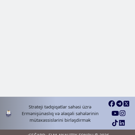
Strateji tədqiqatlar sahəsi üzrə
Ermənişünaslıq və əlaqəli sahələrinin
mütəxəssislərini birləşdirmək