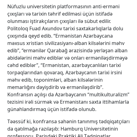
Nüfuzlu universitetin platformasının anti-erməni
çıxışları və tarixin təhrif edilməsi üçün istifadə
olunması iştirakçıların çıxışları ilə sübut edilir.
Politoloq Fuad Axundov tarixi saxtakarlıqlarla dolu
çıxışında qeyd edib. “Ermənistan Azərbaycana
məxsus xristian sivilizasiyanı-alban kilsələrini məhv
edib”, “ermənilər Qarabağ ərazisində yerləşən alban
abidələrini məhv ediblər və onları erməniləşdirməyə
cəhd ediblər”, “Ermənistan, azərbaycanlıları tarixi
torpaqlarından qovaraq, Azərbaycanın tarixi irsini
məhv edib, toponimləri, alban kilsələrinin
memarlığını dəyişdirib və erməniləşdirib”.
Konfransın açılışı da Azərbaycanın “multikulturalizm”
tezisini irəli sürmək və Ermənistanı saxta ittihamlarla
günahlandırmaq üçün istifadə olunub.
Təəssüf ki, konfransa sahənin tanınmış tədqiqatçıları
da qatılmağa razılaşıb: Hamburq Universitetinin
professoru, Parisdəki Praktiki Ali Tədqiqatlar