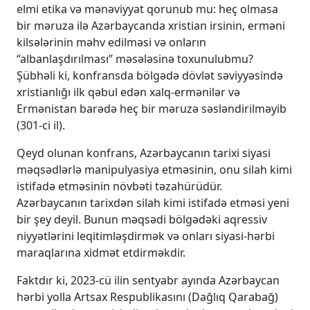
elmi etika və mənəviyyat qorunub mu: heç olmasa
bir məruza ilə Azərbaycanda xristian irsinin, erməni
kilsələrinin məhv edilməsi və onların
“albanlaşdırılması” məsələsinə toxunulubmu?
Şübhəli ki, konfransda bölgədə dövlət səviyyəsində
xristianlığı ilk qəbul edən xalq-ermənilər və
Ermənistan barədə heç bir məruzə səsləndirilməyib
(301-ci il).
Qeyd olunan konfrans, Azərbaycanın tarixi siyasi
məqsədlərlə manipulyasiya etməsinin, onu silah kimi
istifadə etməsinin növbəti təzahürüdür.
Azərbaycanın tarixdən silah kimi istifadə etməsi yeni
bir şey deyil. Bunun məqsədi bölgədəki aqressiv
niyyətlərini leqitimləşdirmək və onları siyasi-hərbi
maraqlarına xidmət etdirməkdir.
Faktdır ki, 2023-cü ilin sentyabr ayında Azərbaycan
hərbi yolla Artsax Respublikasını (Dağlıq Qarabağ)