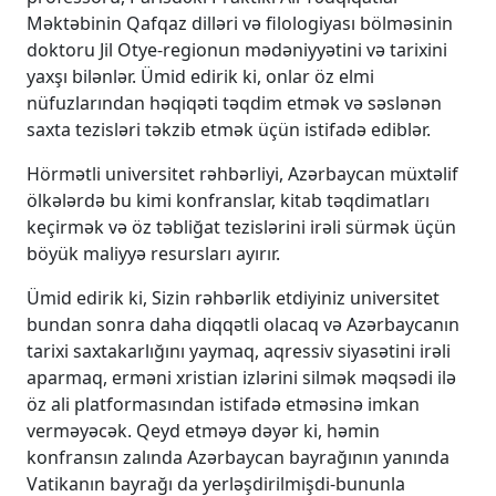
Məktəbinin Qafqaz dilləri və filologiyası bölməsinin
doktoru Jil Otye-regionun mədəniyyətini və tarixini
yaxşı bilənlər. Ümid edirik ki, onlar öz elmi
nüfuzlarından həqiqəti təqdim etmək və səslənən
saxta tezisləri təkzib etmək üçün istifadə ediblər.
Hörmətli universitet rəhbərliyi, Azərbaycan müxtəlif
ölkələrdə bu kimi konfranslar, kitab təqdimatları
keçirmək və öz təbliğat tezislərini irəli sürmək üçün
böyük maliyyə resursları ayırır.
Ümid edirik ki, Sizin rəhbərlik etdiyiniz universitet
bundan sonra daha diqqətli olacaq və Azərbaycanın
tarixi saxtakarlığını yaymaq, aqressiv siyasətini irəli
aparmaq, erməni xristian izlərini silmək məqsədi ilə
öz ali platformasından istifadə etməsinə imkan
verməyəcək. Qeyd etməyə dəyər ki, həmin
konfransın zalında Azərbaycan bayrağının yanında
Vatikanın bayrağı da yerləşdirilmişdi-bununla