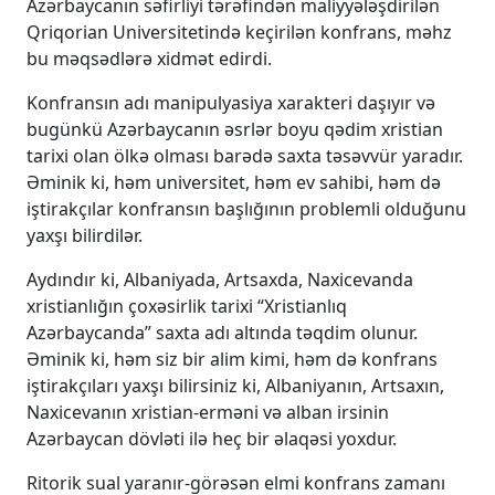
Azərbaycanın səfirliyi tərəfindən maliyyələşdirilən
Qriqorian Universitetində keçirilən konfrans, məhz
bu məqsədlərə xidmət edirdi.
Konfransın adı manipulyasiya xarakteri daşıyır və
bugünkü Azərbaycanın əsrlər boyu qədim xristian
tarixi olan ölkə olması barədə saxta təsəvvür yaradır.
Əminik ki, həm universitet, həm ev sahibi, həm də
iştirakçılar konfransın başlığının problemli olduğunu
yaxşı bilirdilər.
Aydındır ki, Albaniyada, Artsaxda, Naxicevanda
xristianlığın çoxəsirlik tarixi “Xristianlıq
Azərbaycanda” saxta adı altında təqdim olunur.
Əminik ki, həm siz bir alim kimi, həm də konfrans
iştirakçıları yaxşı bilirsiniz ki, Albaniyanın, Artsaxın,
Naxicevanın xristian-erməni və alban irsinin
Azərbaycan dövləti ilə heç bir əlaqəsi yoxdur.
Ritorik sual yaranır-görəsən elmi konfrans zamanı