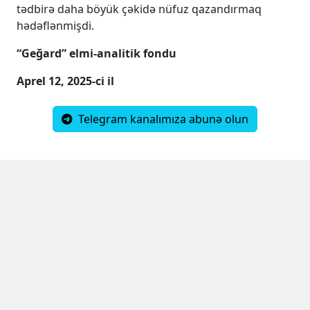
tədbirə daha böyük çəkidə nüfuz qazandırmaq
hədəflənmişdi.
“Geğard” elmi-analitik fondu
Aprel 12, 2025-ci il
Telegram kanalımıza abunə olun