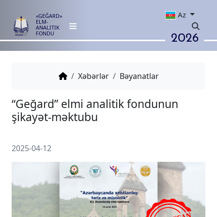
Az
«GEĞARD»
ELM-
ANALITIK
2026
FONDU
Xəbərlər
Bəyanatlar
“Geğard” elmi analitik fondunu
şikayət-məktubu
2025-04-12