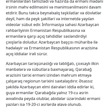
ermənilərdən təmizlədi və hazırda da erməni mədəni
irsinin məhv edilməsini və mənimsənilməsini davam
etdirir. Bunu təkcə beynəlxalq təşkilatlar və dövlətlər
deyil, həm də peyk şəkilləri və internetdə yayılan
videolar sübut edir. İnformasiya sahəsi Azərbaycan
rəhbərliyinin Ermənistan Respublikasına və
ermənilərə qarşı açıq təhdidlər səsləndirdiyi
çıxışlarla doludur. Azərbaycan başçısı müharibə ilə
hədələyir və Ermənistan Respublikasının ərazisinə
açıq iddialar irəli sürür.
Azərbaycan tarixşünaslığı və təbliğatı, çoxsaylı ilkin
mənbələrə və sübutlara baxmayaraq, Qarabağ
ərazisini tarixi erməni izindən məhrum etməyə
çalışaraq regionun tarixini saxtalaşdırır. Əsassız
şəkildə Azərbaycan elmi dairələri iddia edirlər ki,
guya ermənilər Qarabağda yalnız 19-cu əsrin
əvvəlində peyda olublar, abidələr üzərindəki erməni
yazıları isə 19-20-ci əsrlərdə əlavə olunub.