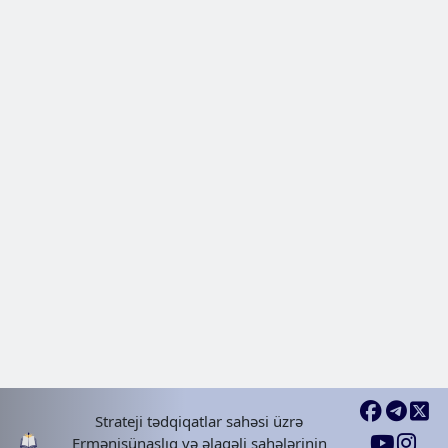
2024 Jun 26, Wed
Azərbaycanlılar Uzun Həsəni azə
və azərbaycan dövlətinin sultanı
edirlər, lakin reallıq başqadır
| AZƏRFEYK
2024 Jul 10, Wed
Strateji tədqiqatlar sahəsi üzrə
Ermənişünaslıq və əlaqəli sahələrinin