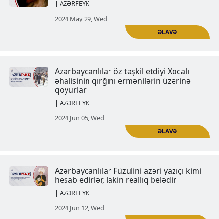
Azərbaycanlılar Şah İsmayılı öz
əcdadlarından biri hesab edirlə
reallıq belədir
| AZƏRFEYK
2024 May 29, Wed