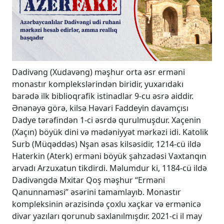
Dadivəng (Xudavəng) məşhur orta əsr erməni
monastır komplekslərindən biridir, yuxarıdakı
barədə ilk biblioqrafik istinadlar 9-cu əsrə aiddir.
Ənənəyə görə, kilsə Həvari Faddeyin davamçısı
Dadye tərəfindən 1-ci əsrdə qurulmuşdur. Xaçenin
(Xaçın) böyük dini və mədəniyyət mərkəzi idi. Katolik
Surb (Müqəddəs) Nşan əsas kilsəsidir, 1214-cü ildə
Haterkin (Aterk) erməni böyük şahzadəsi Vaxtanqın
arvadı Arzuxatun tikdirdi. Məlumdur ki, 1184-cü ildə
Dadivəngdə Mxitar Qoş məşhur “Erməni
Qanunnaməsi” əsərini tamamlayıb. Monastır
kompleksinin ərazisində çoxlu xaçkar və ermənicə
divar yazıları qorunub saxlanılmışdır. 2021-ci il may