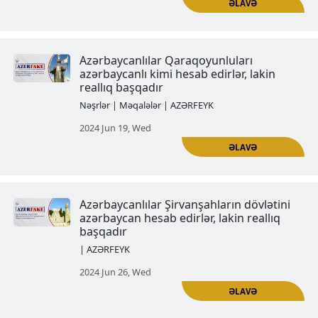
Azərbaycanlılar öz təşkil etdiyi X
əhalisinin qırğını ermənilərin üz
qoyurlar
| AZƏRFEYK
2024 Jun 05, Wed
Azərbaycanlılar Füzulini azəri yaz
hesab edirlər, lakin reallıq belədi
| AZƏRFEYK
2024 Jun 12, Wed