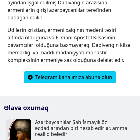
ayından işğal edilmiş Dadivəngin ərazisinə
ermənilərin girişi azərbaycanlılar tərəfindən
qadağan edilib.
Udilərin xristian, erməni xalqının mədəni təsiri
altında olduğuna və Erməni Apostol Kilsəsinin
davamçıları olduğuna baxmayaraq, Dadivəngin kilsə
memarlığı və maddi mədəniyyəti monastır
kompleksinin erməniyə xas olduğuna dəlalət edir.
Telegram kanalımıza abunə olun
Əlavə oxumaq