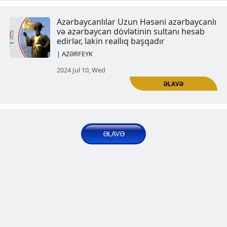
Azərbaycanlılar Qaraqoyunluları
azərbaycanlı kimi hesab edirlər, 
reallıq başqadır
Nəşrlər | Məqalələr | AZƏRFEYK
2024 Jun 19, Wed
Azərbaycanlılar Şirvanşahların dö
azərbaycan hesab edirlər, lakin r
başqadır
| AZƏRFEYK