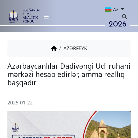
Az
«GEĞARD»
ELM-
ANALITIK
2026
FONDU
AZƏRFEYK
Azərbaycanlılar Dadivəngi Udi 
mərkəzi hesab edirlər, amma re
başqadır
2025-01-22