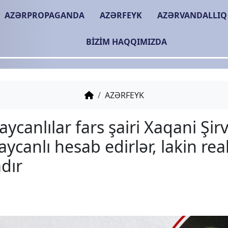
AZƏRPROPAGANDA
AZƏRFEYK
AZƏRVANDALLIQ
BIZIM HAQQIMIZDA
AZƏRFEYK
Azərbaycanlılar fars şair
azərbaycanlı hesab edirlə
başqadır