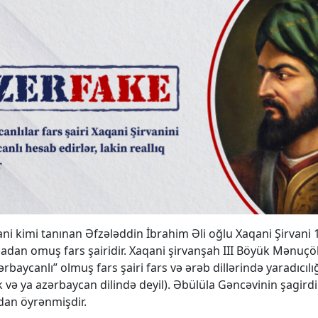
ani kimi tanınan Əfzələddin İbrahim Əli oğlu Xaqani Şirvani 
adan omuş fars şairidir. Xaqani şirvanşah III Böyük Mənuç
Azərbaycanlı” olmuş fars şairi fars və ərəb dillərində yaradıcıl
 və ya azərbaycan dilində deyil). Əbülüla Gəncəvinin şagirdi 
dan öyrənmişdir.