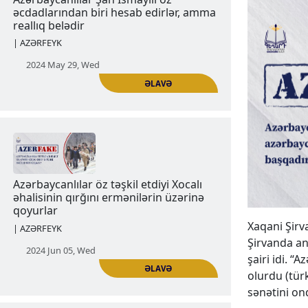
Azərbaycanlılar Şah İsmayılı öz
əcdadlarından biri hesab edirlər, amma
reallıq belədir
| AZƏRFEYK
2024 May 29, Wed
Xaqani Şirv
ƏLAVƏ
Şirvanda an
şairi idi. “
olurdu (türk
sənətini on
Azərbaycanlılar öz təşkil etdiyi Xocalı