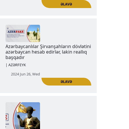
ƏLAVƏ
Azərbaycanlılar Qaraqoyunluları
azərbaycanlı kimi hesab edirlər, lakin
reallıq başqadır
Nəşrlər | Məqalələr | AZƏRFEYK
2024 Jun 19, Wed