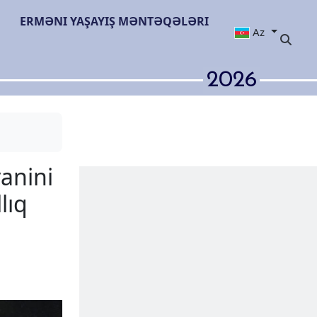
ERMƏNI YAŞAYIŞ MƏNTƏQƏLƏRI
Az
2026
i Xaqani Şirvanini
r, lakin reallıq