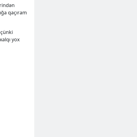
ərindən
şığa qaçıram
 çünki
xalqı yox