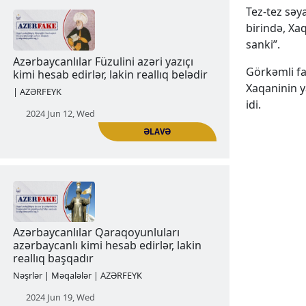
Tez-tez səy
əhalisinin qırğını ermənilərin üzərinə
birində, Xa
qoyurlar
sanki”.
| AZƏRFEYK
Görkəmli far
2024 Jun 05, Wed
Xaqaninin y
idi.
ƏLAVƏ
Azərbaycanlılar Füzulini azəri yazıçı
kimi hesab edirlər, lakin reallıq belədir
| AZƏRFEYK
2024 Jun 12, Wed