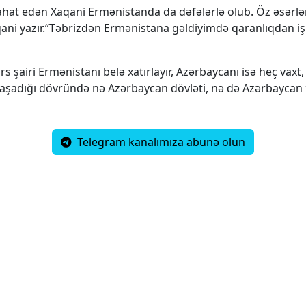
ahat edən Xaqani Ermənistanda da dəfələrlə olub. Öz əsərl
qani yazır.“Təbrizdən Ermənistana gəldiyimdə qaranlıqdan i
s şairi Ermənistanı belə xatırlayır, Azərbaycanı isə heç vaxt,
aşadığı dövründə nə Azərbaycan dövləti, nə də Azərbaycan 
Telegram kanalımıza abunə olun