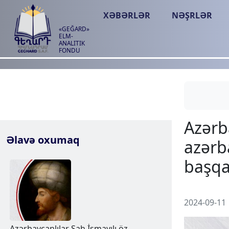
XƏBƏRLƏR
NƏŞRLƏR
«GEĞARD»
ELM-
ANALITIK
FONDU
Əlavə oxumaq
2024-09-11