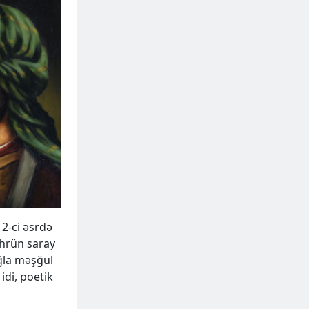
12-ci əsrdə
öhrün saray
ığla məşğul
idi, poetik