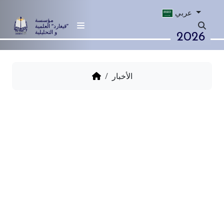
عربي
مؤسسة
”قيغارد“ العلمية
2026
و التحليلية
الأخبار