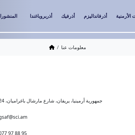
الأرمنية
أذرفانداليزم
أذرفيك
أذربروباغندا
المنشورا
معلومات عنا
جمهورية أرمينيا، يريفان، شارع مارشال باغراميان، 24
gsaf@sci.am
077 97 88 95